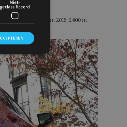
Niet-
geclassificeerd
tuks in 2015, 4.500 in 2016, 5.900 in
ACCEPTEREN
rd
elding en
ervice om
es van de bezoeker
unen van de
den van