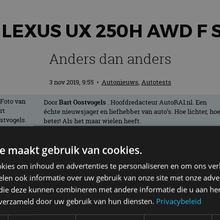
 LEXUS UX 250H AWD F S
Anders dan anders
3 nov 2019, 9:55
•
Autonieuws
,
Autotests
Door
Bart Oostvogels
. Hoofdredacteur AutoRAI.nl. Een
échte nieuwsjager en liefhebber van auto’s. Hoe lichter, ho
beter! Als het maar wielen heeft.
e maakt gebruik van cookies.
oncurrent van de Volvo XC40, Audi Q3, Me
kies om inhoud en advertenties te personaliseren en om ons ver
 crossovers. De vraag naar die modellen
len ook informatie over uw gebruik van onze site met onze adver
n graantje van mee te pikken. Maar moet
 die deze kunnen combineren met andere informatie die u aan hen
n verzameld door uw gebruik van hun diensten.
Privacybeleid