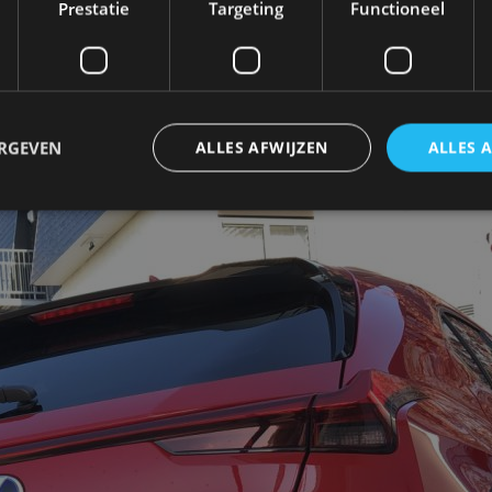
Prestatie
Targeting
Functioneel
ment in Nederland stijgt al jaren. Het ging om 3.200 s
n graantje van meepikken met de UX 250h.
ERGEVEN
ALLES AFWIJZEN
ALLES 
trikt noodzakelijk
Prestatie
Targeting
Functioneel
Niet-geclassificee
 cookies maken de kernfunctionaliteiten van de website mogelijk, zoals gebruikersaanm
bsite kan niet goed worden gebruikt zonder de strikt noodzakelijke cookies.
Aanbieder
/
Vervaldatum
Omschrijving
Domein
1 jaar
Deze cookie wordt gebruikt door de CloudFlare-s
Cloudflare,
vertrouwd webverkeer te identificeren en alle
Inc.
beveiligingsbeperkingen op basis van het IP-adr
.autorai.nl
te omzeilen. Het is essentieel voor het onderste
veiligheid van een website functies en in het bie
bescherming tegen kwaadaardige bezoekers.