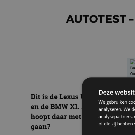
AUTOTEST –
Deze websit
Dit is de Lexus UX 250h, een c
We gebruiken coo
en de BMW X1. Allemaal premium
analyseren. We de
hoopt daar met deze UX 250h ee
analysepartners,
of die zij hebbe
gaan?