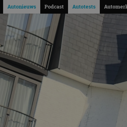
Autonieuws
Podcast
Autotests
Automer