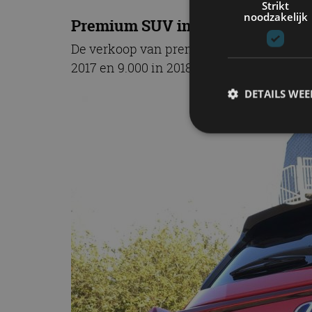
Strikt
noodzakelijk
Premium SUV in C-segment
De verkoop van premium SUV’s in het C-seg
2017 en 9.000 in 2018. Lexus wil daar ee
DETAILS WE
S
Strikt noodzakelijke
accountbeheer. De we
Naam
cf_clearance