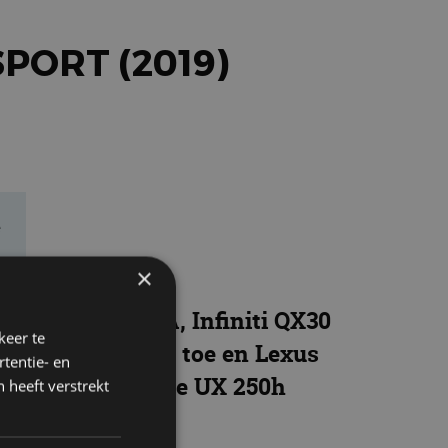
PORT (2019)
e
×
rcedes-Benz GLA, Infiniti QX30
keer te
 neemt al jaren toe en Lexus
tentie- en
 je voor wel deze UX 250h
 heeft verstrekt