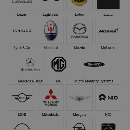
Lexus
Lightyear
Lotus
Lucid
Lynk & Co
Maserati
Mazda
McLaren
Mercedes-Benz
MG
Micro Mobility Systems
MINI
Mitsubishi
Morgan
NIO