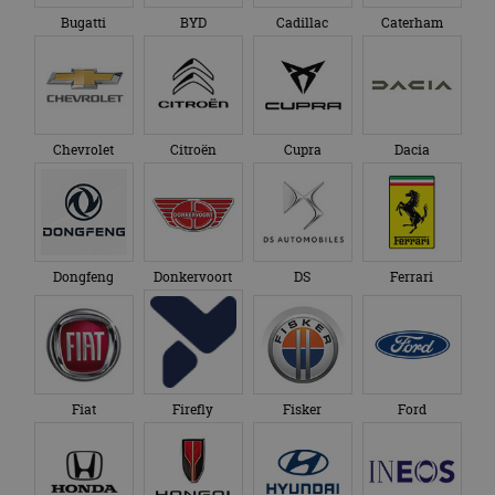
Bugatti
BYD
Cadillac
Caterham
Chevrolet
Citroën
Cupra
Dacia
Dongfeng
Donkervoort
DS
Ferrari
Fiat
Firefly
Fisker
Ford