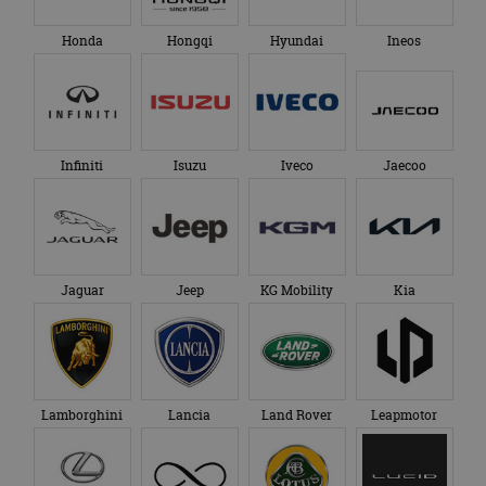
Honda
Hongqi
Hyundai
Ineos
Infiniti
Isuzu
Iveco
Jaecoo
Jaguar
Jeep
KG Mobility
Kia
Lamborghini
Lancia
Land Rover
Leapmotor