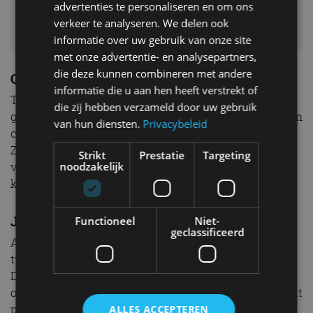
advertenties te personaliseren en om ons
verkeer te analyseren. We delen ook
informatie over uw gebruik van onze site
met onze advertentie- en analysepartners,
die deze kunnen combineren met andere
Circuitwaardig karakter
informatie die u aan hen heeft verstrekt of
Trouwens, alleen al zitten in de Giulia Quadrifoglio is
die zij hebben verzameld door uw gebruik
genieten. De kuipstoelen voorin hebben een schaal van
van hun diensten.
Privacybeleid
carbon en zijn met leder bekleed. En je zit rotsvast.
Zitting en rugleuning geven perfect steun. Ook hier
Strikt
Prestatie
Targeting
noodzakelijk
voel je eigenlijk al de potentie en het circuitwaardige
karakter.
Je koopt een stukje Ferrari
Functioneel
Niet-
geclassificeerd
Aan de motor met een cilinderinhoud van 2,9 liter en
twee turbo’s hebben de knapste koppen gewerkt.
Dezelfde technici die ook de Ferrari-motoren hebben
ontwikkeld zijn door het FCA-concern losgelaten op dit
project om het geweldig hoge vermogen van 375 kW
ALLES ACCEPTEREN