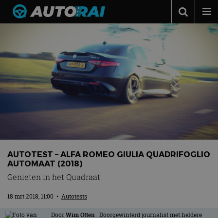
Autonieuws
Podcast
Autotests
Automerken
Adverteren
Contact
MotorRAI.nl
AUTOTEST – ALFA ROMEO GIULIA QUADRIFOGLIO
AUTOMAAT (2018)
Genieten in het Quadraat
18 mrt 2018, 11:00
•
Autotests
Door
Wim Otten
. Doorgewinterd journalist met heldere