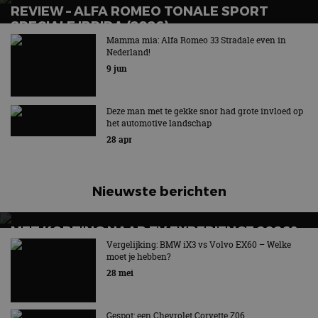
beveiligin
REVIEW – ALFA ROMEO TONALE SPORT
op basis va
SPECIALE IBRIDA (2026)
adres van 
te omzeilen
Mamma mia: Alfa Romeo 33 Stradale even in
Voortaan altijd met stekker
essentieel 
Nederland!
ondersteu
veiligheid 
9 jun
website fun
het bieden
beschermi
kwaadaard
Deze man met te gekke snor had grote invloed op
bezoekers.
het automotive landschap
CookieScriptConsent
4 weken 2
Deze cooki
CookieScript
28 apr
dagen
gebruikt d
autorai.nl
Google Privacy Policy
Cookie-Scr
service om
cookievoo
bezoekers 
Nieuwste berichten
onthouden.
banner van
Script.com 
noodzakeli
MET KORTING NAAR EV EXPERIENCE 2026?
te werken.
AUTORAI REGELT HET!
Vergelijking: BMW iX3 vs Volvo EX60 – Welke
moet je hebben?
EV Experience 2026 van 24 tot 26 september
28 mei
Aanbieder
Naam
Vervaldatum
Omschrijvi
Aanbieder
/
Domein
Gespot: een Chevrolet Corvette Z06