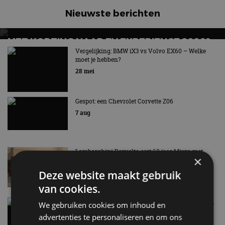
Nieuwste berichten
MET KORTING NAAR EV EXPERIENCE 2026?
AUTORAI REGELT HET!
Vergelijking: BMW iX3 vs Volvo EX60 – Welke
moet je hebben?
EV Experience 2026 van 24 tot 26 september
28 mei
Gespot: een Chevrolet Corvette Z06
7 aug
Lamborghini Revuelto eert 60 jaar Miura met
×
speciale editie
6 aug
Deze website maakt gebruik
van cookies.
Carbon fibre op je laadkabel: nergens voor nodig,
We gebruiken cookies om inhoud en
en precies daarom geweldig
advertenties te personaliseren en om ons
5 aug