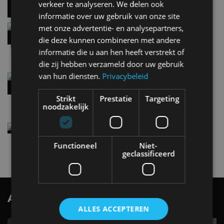
verkeer te analyseren. We delen ook
informatie over uw gebruik van onze site
Hennessey Blackbird krijgt atmosferische V8 en
met onze advertentie- en analysepartners,
handbak: soms is eenvoud leuker
die deze kunnen combineren met andere
5 aug
informatie die u aan hen heeft verstrekt of
die zij hebben verzameld door uw gebruik
van hun diensten.
Privacybeleid
Audi A2 e-Tron mikt op verbruik van 12,8 kWh
per 100 kilometer
4 aug
Strikt
Prestatie
Targeting
noodzakelijk
Elektrische Geely E2 (tijdelijk) net zo goedkoop
als een Renault Twingo
Functioneel
Niet-
4 aug
geclassificeerd
AutoRAI.nl TV
SUBSCRIBE
ALLES ACCEPTEREN