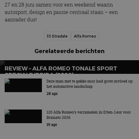
27 en 28 juni samen voor een weekend waarin
autosport, design en passie centraal staan – een
aanrader dus!
33 Stradale
Alfa Romeo
Gerelateerde berichten
REVIEW – ALFA ROMEO TONALE SPORT
SPECIALE IBRIDA (2026)
Deze man met te gekke snor had grote invloed op
Voortaan altijd met stekker
het automotive landschap
28 apr
120 Alfa Romeo’s verzamelen in Etten-Leur voor
Branato 2026
19 apr