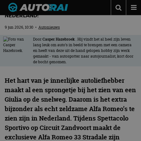
MAMMA MIA: ALFA ROMEO 33 STRADALE EVEN IN
NEDERLAND!
Autonieuws
9 jun 2026, 10:30
•
Autonieuws
Podcast
Door
Casper Hazebroek
. Hij vindt het al heel zijn leven
Autotests
lang leuk om auto’s in beeld te brengen met een camera
en heeft van deze uit de hand gelopen hobby zijn werk
Automerken
gemaakt - van autospotter naar autojournalist, kort door
de bocht genomen.
Adverteren
Het hart van je innerlijke autoliefhebber
Contact
maakt al een sprongetje bij het zien van een
MotorRAI.nl
Giulia op de snelweg. Daarom is het extra
bijzonder als echt zeldzame Alfa Romeo’s te
zien zijn in Nederland. Tijdens Spettacolo
Sportivo op Circuit Zandvoort maakt de
exclusieve Alfa Romeo 33 Stradale zijn