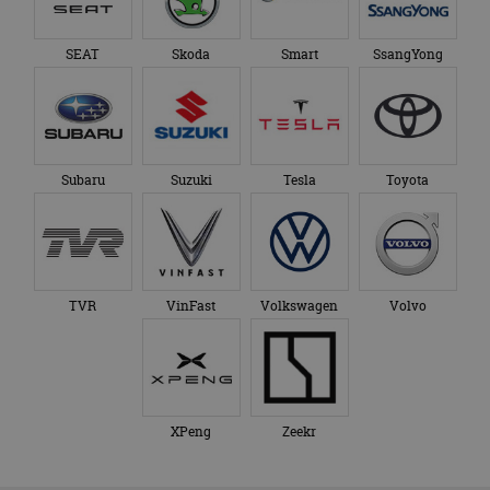
SEAT
Skoda
Smart
SsangYong
Subaru
Suzuki
Tesla
Toyota
TVR
VinFast
Volkswagen
Volvo
XPeng
Zeekr