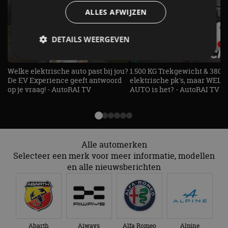
ALLES AFWIJZEN
DETAILS WEERGEVEN
Welke elektrische auto past bij jou?
1.500 KG Trekgewicht & 380
De EV Experience geeft antwoord
elektrische pk's, maar WELK
Strikt noodzakelijk
Prestatie
Targeting
op je vraag! - AutoRAI TV
AUTO is het? - AutoRAI TV
Functioneel
Niet-geclassificeerd
Strikt noodzakelijke cookies maken de
kernfunctionaliteiten van de website mogelijk, zoals
gebruikersaanmelding en accountbeheer. De
website kan niet goed worden gebruikt zonder de
Alle automerken
strikt noodzakelijke cookies.
Selecteer een merk voor meer informatie, modellen
Aanbieder
/
en alle nieuwsberichten
Naam
Vervaldatum
Omschrijv
Domein
cf_clearance
1 jaar
Deze cooki
Cloudflare,
gebruikt d
Inc.
CloudFlare
.autorai.nl
vertrouwd
te identific
beveiligin
Abarth
Aiways
Alfa Romeo
Alpine
op basis va