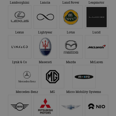
Lamborghini
Lancia
Land Rover
Leapmotor
Lexus
Lightyear
Lotus
Lucid
Lynk & Co
Maserati
Mazda
McLaren
Mercedes-Benz
MG
Micro Mobility Systems