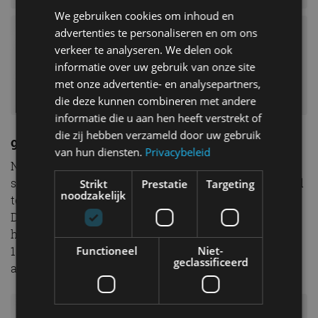
We gebruiken cookies om inhoud en
advertenties te personaliseren en om ons
verkeer te analyseren. We delen ook
informatie over uw gebruik van onze site
met onze advertentie- en analysepartners,
die deze kunnen combineren met andere
informatie die u aan hen heeft verstrekt of
die zij hebben verzameld door uw gebruik
9. Alfa Romeo 155 V6 TI DTM
van hun diensten.
Privacybeleid
Nee, dit is niet de 155 van je buurman vroeger met een
spoiler erop. Alfa nam de 155 flink op de schop om deel
Strikt
Prestatie
Targeting
noodzakelijk
te nemen aan de DTM. De 155 V6 TI domineerde het
DTM-kampioenschap in 1993 met Nicola Larini achter
het stuur. De V6-motor was afgeleid van een Formule
1-blok en het chassis was nauwelijks meer verwant
Functioneel
Niet-
geclassificeerd
aan de straatversie.