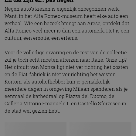
CloudFlare
.autorai.nl
vertrouwd
Negen auto’s kiezen is eigenlijk onbegonnen werk.
te identific
beveiligin
Want, in het Alfa Romeo-museum heeft elke auto een
op basis va
verhaal. Wie een bezoek brengt aan Arese, ontdekt dat
adres van 
te omzeilen
Alfa Romeo veel meer is dan een automerk. Het is een
essentieel 
ondersteu
cultuur, een emotie, een erfenis.
veiligheid 
website fun
het bieden
Voor de volledige ervaring en de rest van de collectie
beschermi
kwaadaard
zul je toch echt moeten afreizen naar Italië. Onze tip?
bezoekers.
Het circuit van Monza ligt niet ver richting het oosten
CookieScriptConsent
4 weken 2
Deze cooki
CookieScript
en de Fiat-fabriek is niet ver richting het westen.
dagen
gebruikt d
autorai.nl
Google Privacy Policy
Cookie-Scr
Kortom, als autoliefhebber kun je gemakkelijk
service om
cookievoo
meerdere dagen in omgeving Milaan spenderen als je
bezoekers 
onthouden.
eenmaal de kathedraal op Piazza del Duomo, de
banner van
Galleria Vittorio Emanuele II en Castello Sforzesco in
Script.com 
noodzakeli
de stad wel gezien hebt.
te werken.