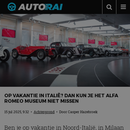
Autonieuws
Podcast
Autotests
Automerken
Adverteren
Contact
MotorRAI.nl
OP VAKANTIE IN ITALIË? DAN KUN JE HET ALFA
ROMEO MUSEUM NIET MISSEN
15 jul 2025, 9:32
•
Achtergrond
• Door
Casper Hazebroek
Ben je op vakantie in Noord-Italië, in Milaan