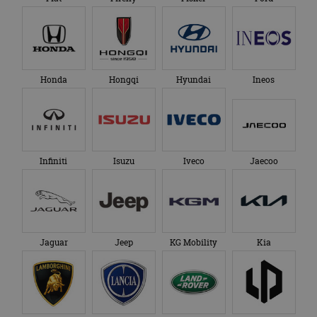
Honda
Hongqi
Hyundai
Ineos
Infiniti
Isuzu
Iveco
Jaecoo
Jaguar
Jeep
KG Mobility
Kia