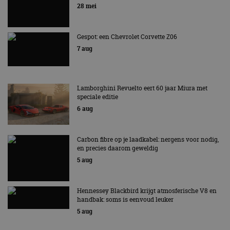
EV Experience 2026 van 24 tot 26 september
28 mei
Gespot: een Chevrolet Corvette Z06
7 aug
Lamborghini Revuelto eert 60 jaar Miura met
speciale editie
6 aug
Carbon fibre op je laadkabel: nergens voor nodig,
en precies daarom geweldig
5 aug
Hennessey Blackbird krijgt atmosferische V8 en
handbak: soms is eenvoud leuker
5 aug