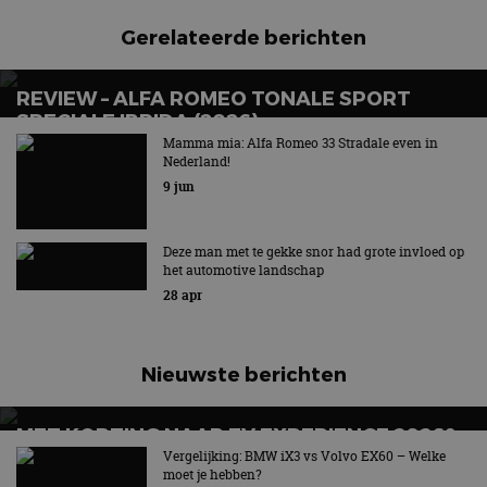
te berekenen voor
informatie uit over
de
hoe de eindgebruiker
Gerelateerde berichten
analyserapporten
de website gebruikt
van de site.
en over eventuele
advertenties die de
_ga_SC6JKZPPKY
.autorai.nl
1 jaar 1
Deze cookie wordt
eindgebruiker heeft
REVIEW – ALFA ROMEO TONALE SPORT
maand
gebruikt door
gezien voordat hij de
Google Analytics
SPECIALE IBRIDA (2026)
genoemde website
om de sessiestatus
bezocht.
Mamma mia: Alfa Romeo 33 Stradale even in
te behouden.
Voortaan altijd met stekker
Nederland!
9 jun
Deze man met te gekke snor had grote invloed op
het automotive landschap
28 apr
Nieuwste berichten
MET KORTING NAAR EV EXPERIENCE 2026?
AUTORAI REGELT HET!
Vergelijking: BMW iX3 vs Volvo EX60 – Welke
moet je hebben?