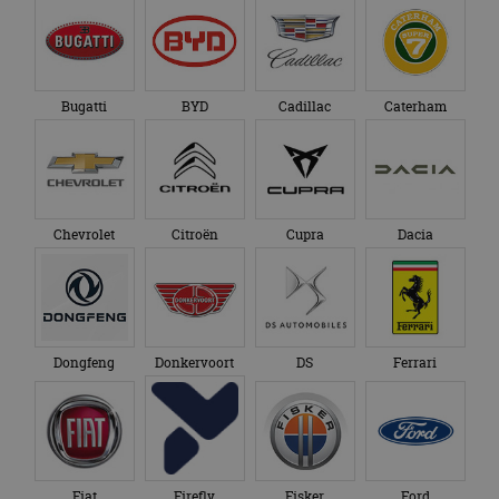
Bugatti
BYD
Cadillac
Caterham
Chevrolet
Citroën
Cupra
Dacia
Dongfeng
Donkervoort
DS
Ferrari
Fiat
Firefly
Fisker
Ford