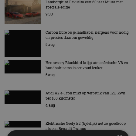
Lamborghini Revuelto eert 60 jaar Miura met
speciale editie
9:33
Carbon fibre op je laadkabel: nergens voor nodig,
en precies daarom geweldig
5 aug
Hennessey Blackbird krijgt atmosferische V8 en
handbak: soms is eenvoud leuker
5 aug
Audi A2 e-Tron mikt op verbruik van 12,8 kWh
per 100 kilometer
4 aug
Elektrische Geely E2 (tijdelijk) net zo goedkoop
als een Renault Twingo
4 aug