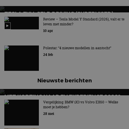
TESLA FULL SELF-DRIVING (SUPERVISED):
HET MAG NU IN NEDERLAND!
Review – Tesla Model Y Standard (2026), valt er te
leven met minder?
Nieuw abonnement voor Full Self-Driving: dit kost het
10 apr
per maand
Polestar: “4 nieuwe modellen in aantocht”
24 feb
Nieuwste berichten
MET KORTING NAAR EV EXPERIENCE 2026?
AUTORAI REGELT HET!
Vergelijking: BMW iX3 vs Volvo EX60 – Welke
moet je hebben?
EV Experience 2026 van 24 tot 26 september
28 mei