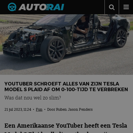
Autonieuws
Podcast
Autotests
Automerken
Adverteren
Contact
YOUTUBER SCHROEFT ALLES VAN ZIJN TESLA
MotorRAI.nl
MODEL S PLAID AF OM 0-100-TIJD TE VERBREKEN
Was dat nou wel zo slim?
21 jul 2023, 11:24
•
Fun
• Door
Ruben Jason Penders
Een Amerikaanse YouTuber heeft een Tesla