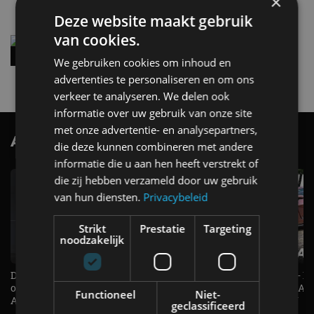
×
Deze website maakt gebruik
van cookies.
Vernieuwde Hyundai Ioniq 6 rijdt tot 680
kilometer en wordt goedkoper
We gebruiken cookies om inhoud en
4 aug
advertenties te personaliseren en om ons
verkeer te analyseren. We delen ook
informatie over uw gebruik van onze site
met onze advertentie- en analysepartners,
AutoRAI.nl TV
SUBSCRIBE
die deze kunnen combineren met andere
informatie die u aan hen heeft verstrekt of
die zij hebben verzameld door uw gebruik
van hun diensten.
Privacybeleid
Strikt
Prestatie
Targeting
noodzakelijk
De Renault Twingo heeft een
De perfecte (gezins)taxi? - 
opvallende snelheidsmeter! -
ES500e (2026) - REVIEW - AL
Functioneel
Niet-
AutoRAI TV
UITGELEGD! - AutoRAI TV
geclassificeerd