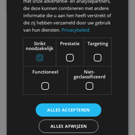
met onze advertentie- en analysepartners,
die deze kunnen combineren met andere
informatie die u aan hen heeft verstrekt of
Chevrolet
Citroën
Cupra
Dacia
die zij hebben verzameld door uw gebruik
van hun diensten.
Privacybeleid
Strikt
Prestatie
Targeting
noodzakelijk
Dongfeng
Donkervoort
DS
Ferrari
Functioneel
Niet-
geclassificeerd
Fiat
Firefly
Fisker
Ford
ALLES ACCEPTEREN
Honda
Hongqi
Hyundai
Ineos
ALLES AFWIJZEN