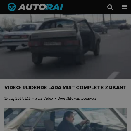
Autonieuws
Podcast
Autotests
Automerken
Adverteren
Contact
MotorRAI.nl
VIDEO: RIJDENDE LADA MIST COMPLETE ZIJKANT
15 aug 2017, 1:49
•
Fun
,
Video
• Door
Nile van Leeuwen