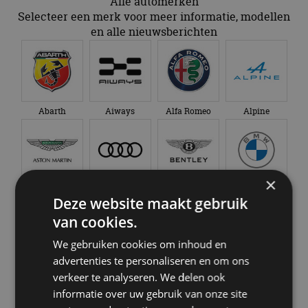
Alle automerken
Selecteer een merk voor meer informatie, modellen
en alle nieuwsberichten
Abarth
Aiways
Alfa Romeo
Alpine
×
Aston Martin
Audi
Bentley
BMW
Deze website maakt gebruik
van cookies.
We gebruiken cookies om inhoud en
advertenties te personaliseren en om ons
Bugatti
BYD
Cadillac
Caterham
verkeer te analyseren. We delen ook
informatie over uw gebruik van onze site