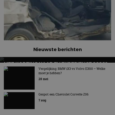
Nieuwste berichten
MET KORTING NAAR EV EXPERIENCE 2026?
AUTORAI REGELT HET!
Vergelijking: BMW iX3 vs Volvo EX60 – Welke
moet je hebben?
EV Experience 2026 van 24 tot 26 september
28 mei
Gespot: een Chevrolet Corvette Z06
7 aug