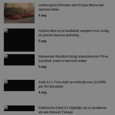
Lamborghini Revuelto eert 60 jaar Miura met
speciale editie
6 aug
Carbon fibre op je laadkabel: nergens voor nodig,
en precies daarom geweldig
5 aug
Hennessey Blackbird krijgt atmosferische V8 en
handbak: soms is eenvoud leuker
5 aug
Audi A2 e-Tron mikt op verbruik van 12,8 kWh
per 100 kilometer
4 aug
Elektrische Geely E2 (tijdelijk) net zo goedkoop
als een Renault Twingo