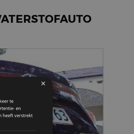
 WATERSTOFAUTO
×
keer te
tentie- en
 heeft verstrekt