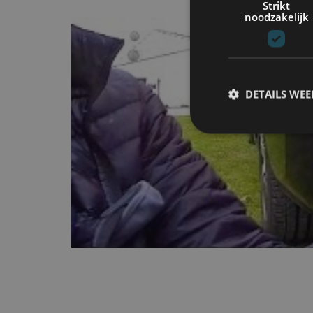
Strikt
noodzakelijk
DETAILS WE
S
Strikt noodzakelijke
accountbeheer. De we
Naam
cf_clearance