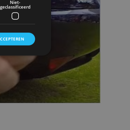
Niet-
geclassificeerd
ACCEPTEREN
rd
elding en
ervice om
es van de bezoeker
unen van de
den van