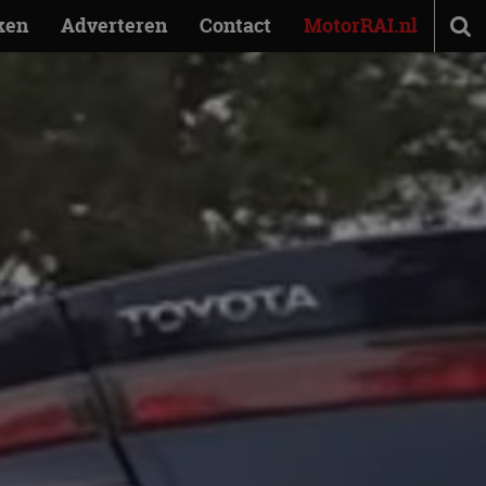
ken
Adverteren
Contact
MotorRAI.nl