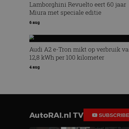
Lamborghini Revuelto eert 60 jaar
Miura met speciale editie
6 aug
Audi A2 e-Tron mikt op verbruik v
12,8 kWh per 100 kilometer
4 aug
AutoRAI.nl TV
SUBSCRIB