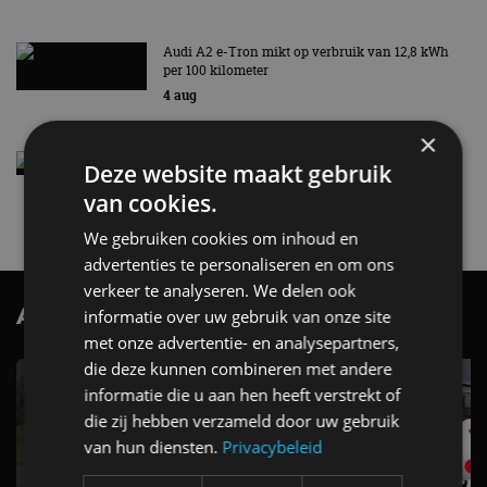
Audi A2 e-Tron mikt op verbruik van 12,8 kWh
per 100 kilometer
4 aug
×
Elektrische Geely E2 (tijdelijk) net zo goedkoop
Deze website maakt gebruik
als een Renault Twingo
van cookies.
4 aug
We gebruiken cookies om inhoud en
advertenties te personaliseren en om ons
verkeer te analyseren. We delen ook
AutoRAI.nl TV
informatie over uw gebruik van onze site
SUBSCRIBE
met onze advertentie- en analysepartners,
die deze kunnen combineren met andere
informatie die u aan hen heeft verstrekt of
die zij hebben verzameld door uw gebruik
van hun diensten.
Privacybeleid