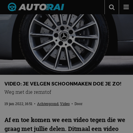
Autonieuws
Podcast
Autotests
Automerken
Adverteren
Contact
VIDEO: JE VELGEN SCHOONMAKEN DOE JE ZO!
MotorRAI.nl
Weg met die remstof
19 jan 2022, 16:51
•
Achtergrond
,
Video
• Door
Af en toe komen we een video tegen die we
graag met jullie delen. Ditmaal een video