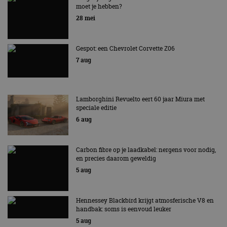
moet je hebben?
EV Experience 2026 van 24 tot 26 september
28 mei
Gespot: een Chevrolet Corvette Z06
7 aug
Lamborghini Revuelto eert 60 jaar Miura met
speciale editie
6 aug
Carbon fibre op je laadkabel: nergens voor nodig,
en precies daarom geweldig
5 aug
Hennessey Blackbird krijgt atmosferische V8 en
handbak: soms is eenvoud leuker
5 aug