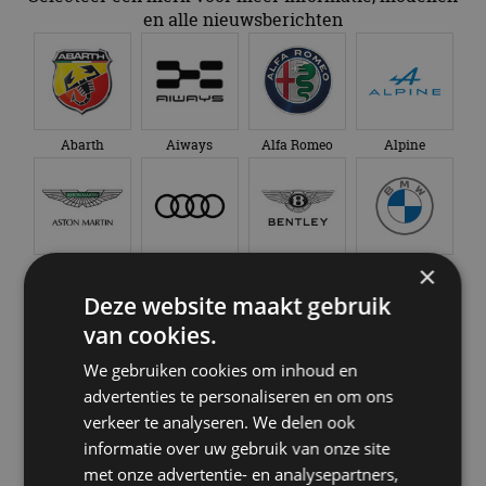
en alle nieuwsberichten
Abarth
Aiways
Alfa Romeo
Alpine
×
Aston Martin
Audi
Bentley
BMW
Deze website maakt gebruik
van cookies.
We gebruiken cookies om inhoud en
Bugatti
BYD
Cadillac
Caterham
advertenties te personaliseren en om ons
verkeer te analyseren. We delen ook
informatie over uw gebruik van onze site
met onze advertentie- en analysepartners,