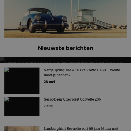
Nieuwste berichten
MET KORTING NAAR EV EXPERIENCE 2026?
AUTORAI REGELT HET!
Vergelijking: BMW iX3 vs Volvo EX60 – Welke
moet je hebben?
EV Experience 2026 van 24 tot 26 september
28 mei
Gespot: een Chevrolet Corvette Z06
7 aug
Lamborghini Revuelto eert 60 jaar Miura met