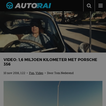
Autonieuws
Podcast
Autotests
Automerken
Adverteren
VIDEO: 1,6 MILJOEN KILOMETER MET PORSCHE
Contact
356
MotorRAI.nl
10 nov 2016, 1:22
•
Fun
,
Video
• Door
Tom Nederend