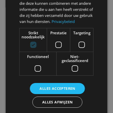
die deze kunnen combineren met andere
Chevrolet
Citroën
Cupra
Dacia
informatie die u aan hen heeft verstrekt of
die zij hebben verzameld door uw gebruik
van hun diensten.
Privacybeleid
Strikt
Prestatie
Targeting
noodzakelijk
Dongfeng
Donkervoort
DS
Ferrari
Functioneel
Niet-
geclassificeerd
Fiat
Firefly
Fisker
Ford
ALLES ACCEPTEREN
Honda
Hongqi
Hyundai
Ineos
ALLES AFWIJZEN