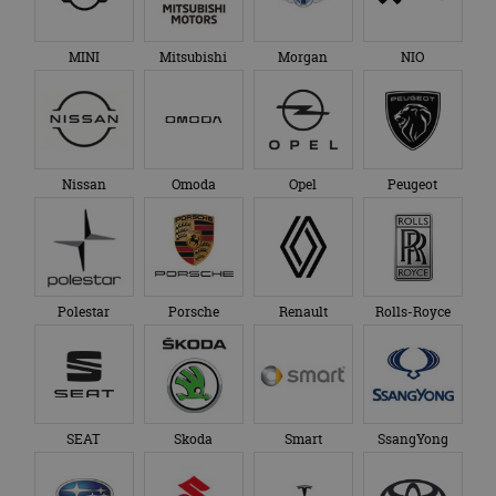
genoemde website
om de sessiestatus
bezocht.
te behouden.
MINI
Mitsubishi
Morgan
NIO
Nissan
Omoda
Opel
Peugeot
Polestar
Porsche
Renault
Rolls-Royce
SEAT
Skoda
Smart
SsangYong