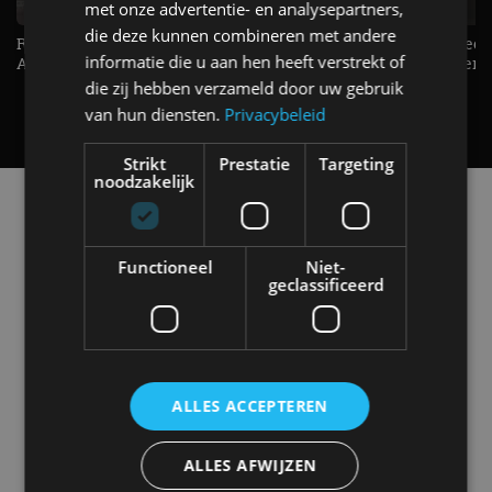
met onze advertentie- en analysepartners,
die deze kunnen combineren met andere
Raad jij onze nieuwe duurtester? -
De Renault Twingo heeft een
informatie die u aan hen heeft verstrekt of
AutoRAI TV
opvallende snelheidsmeter! -
AutoRAI TV
die zij hebben verzameld door uw gebruik
van hun diensten.
Privacybeleid
Strikt
Prestatie
Targeting
noodzakelijk
Alle automerken
Selecteer een merk voor meer informatie, modellen
en alle nieuwsberichten
Functioneel
Niet-
geclassificeerd
Abarth
Aiways
Alfa Romeo
Alpine
ALLES ACCEPTEREN
ALLES AFWIJZEN