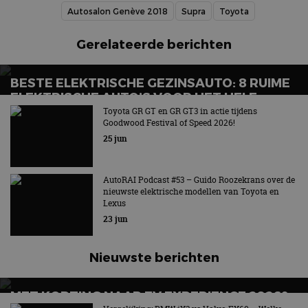
Autosalon Genève 2018
Supra
Toyota
Gerelateerde berichten
BESTE ELEKTRISCHE GEZINSAUTO: 8 RUIME
ELEKTRISCHE AUTO’S VOOR HET HELE
GEZIN
Toyota GR GT en GR GT3 in actie tijdens
Goodwood Festival of Speed 2026!
Wat is de beste elektrische gezinsauto voor grote
25 jun
gezinnen?
AutoRAI Podcast #53 – Guido Roozekrans over de
nieuwste elektrische modellen van Toyota en
Lexus
23 jun
Nieuwste berichten
MET KORTING NAAR EV EXPERIENCE 2026?