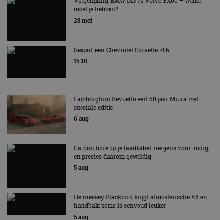
AUTORAI REGELT HET!
Vergelijking: BMW iX3 vs Volvo EX60 – Welke
moet je hebben?
EV Experience 2026 van 24 tot 26 september
28 mei
Gespot: een Chevrolet Corvette Z06
15:38
Lamborghini Revuelto eert 60 jaar Miura met
speciale editie
6 aug
Carbon fibre op je laadkabel: nergens voor nodig,
en precies daarom geweldig
5 aug
Hennessey Blackbird krijgt atmosferische V8 en
handbak: soms is eenvoud leuker
5 aug