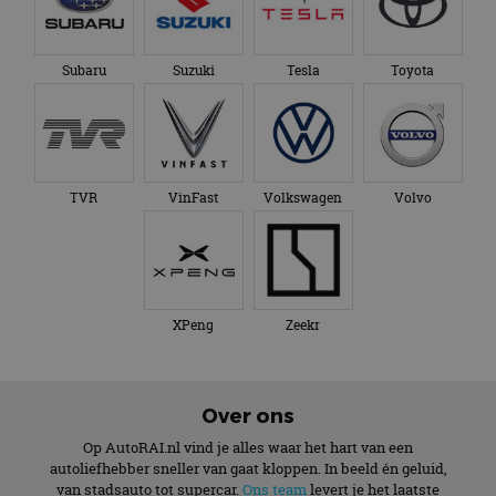
Subaru
Suzuki
Tesla
Toyota
TVR
VinFast
Volkswagen
Volvo
XPeng
Zeekr
Over ons
Op AutoRAI.nl vind je alles waar het hart van een
autoliefhebber sneller van gaat kloppen. In beeld én geluid,
van stadsauto tot supercar.
Ons team
levert je het laatste