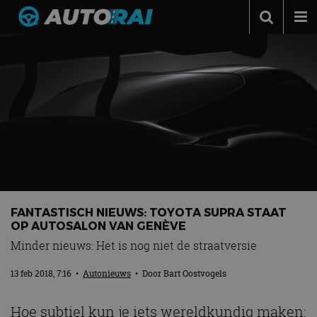
Autonieuws
Podcast
Autotests
Automerken
Adverteren
Contact
MotorRAI.nl
FANTASTISCH NIEUWS: TOYOTA SUPRA STAAT
OP AUTOSALON VAN GENÈVE
Minder nieuws: Het is nog niet de straatversie
13 feb 2018, 7:16
•
Autonieuws
• Door
Bart Oostvogels
Hoe subtiel kun je iets wereldkundig maken: