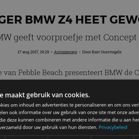
GER BMW Z4 HEET GEW
W geeft voorproefje met Concept
17 aug 2017, 19:29
•
Autonieuws
• Door
Bart Oostvogels
e van Pebble Beach presenteert BMW de C
van 2018 op de markt komt. De Z4-opvolge
ge tijd gespeculeerd.
e maakt gebruik van cookies.
kies om inhoud en advertenties te personaliseren en om ons ver
len ook informatie over uw gebruik van onze site met onze adver
 die deze kunnen combineren met andere informatie die u aan hen
van belang. Het gaat om uitstraling. Voor Adrian va
n verzameld door uw gebruik van hun diensten.
Privacybeleid
s een droomproject. “De BMW Concept Z4 vertaalt in 