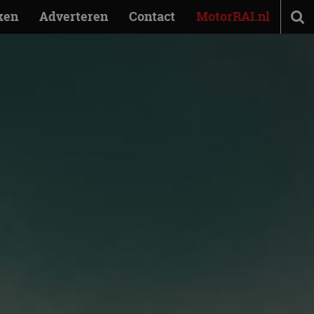
ken
Adverteren
Contact
MotorRAI.nl