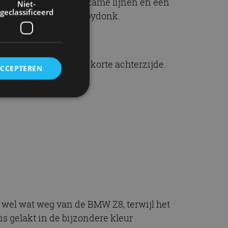
e achterzijde: spaarzame lijnen en een
Niet-
geclassificeerd
roepen”, zegt Van Hooydonk.
rekt silhouet en een korte achterzijde.
ACCEPTEREN
rd
elding en
ervice om
es van de bezoeker
 wel wat weg van de BMW Z8, terwijl het
unen van de
den van
is gelakt in de bijzondere kleur