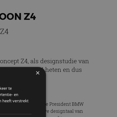
OON Z4
 Z4
oncept Z4, als designstudie van
r gaat gewoon Z4 heten en dus
×
keer te
tentie- en
 heeft verstrekt
n Hooydonk, Senior Vice President BMW
elk opzicht de nieuwe designtaal van