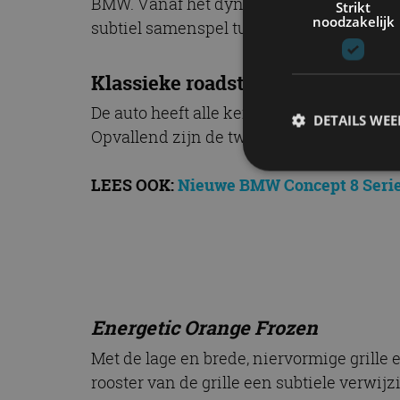
BMW. Vanaf het dynamische ogende front
Strikt
noodzakelijk
subtiel samenspel tussen de vlakken zij
Klassieke roadster
De auto heeft alle kenmerken van een klas
DETAILS WE
Opvallend zijn de twee grote ‘domes’ ach
LEES OOK:
Nieuwe BMW Concept 8 Serie 
S
Strikt noodzakelijke
accountbeheer. De we
Naam
Energetic Orange Frozen
cf_clearance
Met de lage en brede, niervormige grille
rooster van de grille een subtiele verwij