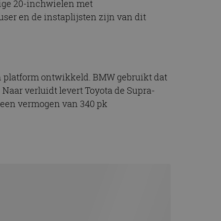
rige 20-inchwielen met
t.com-service om de
De cookie-banner
ser en de instaplijsten zijn van dit
 te werken.
chrijving
 platform ontwikkeld. BMW gebruikt dat
ytics - wat een
alyseservice van
e leveren, zoals
. Naar verluidt levert Toyota de Supra-
s te onderscheiden
s klant-ID. Het is
r een vermogen van 340 pk
ebruikt om
voor de
matie uit over hoe
rtenties die de
 bezocht.
sessiestatus te
matie uit over hoe
rtenties die de
 bezocht.