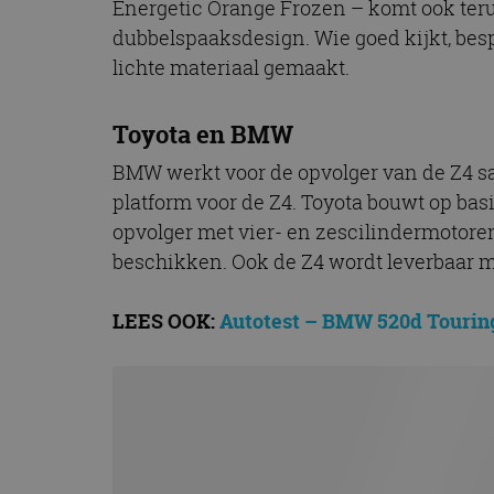
Energetic Orange Frozen – komt ook terug
CookieScriptConse
dubbelspaaksdesign. Wie goed kijkt, bespe
lichte materiaal gemaakt.
Naam
Toyota en BMW
Naam
omx_consent
Aanbiede
Naam
Domein
BMW werkt voor de opvolger van de Z4 
g_id_202604151153
_ga
_fbp
Meta Pla
platform voor de Z4. Toyota bouwt op bas
Inc.
opvolger met vier- en zescilindermotor
.autorai.n
beschikken. Ook de Z4 wordt leverbaar m
_gcl_au
Google L
.autorai.n
_ga_SC6JKZPPKY
LEES OOK:
Autotest – BMW 520d Tourin
IDE
Google L
.doublecl