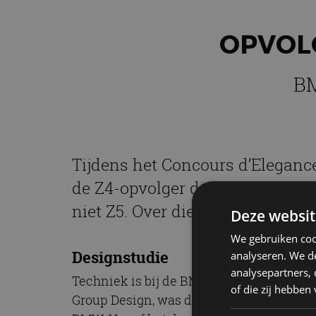
OPVOL
BM
Tijdens het Concours d’Eleganc
de Z4-opvolger die in de loop 
niet Z5. Over die naam werd lan
Deze websit
We gebruiken coo
Designstudie
analyseren. We de
analysepartners,
Techniek is bij de BMW Concept Z4 niet 
of die zij hebbe
Group Design, was de BMW Concept Z4 du