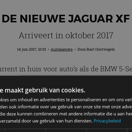
: DE NIEUWE JAGUAR X
Arriveert in oktober 2017
14 jun 2017, 10:01
•
Autonieuws
• Door
Bart Oostvogels
rent in huis voor auto’s als de BMW 5-Se
n Volvo V90: de nieuwe Jaguar XF Sportbr
e maakt gebruik van cookies.
kies om inhoud en advertenties te personaliseren en om ons ver
len ook informatie over uw gebruik van onze site met onze adver
 die deze kunnen combineren met andere informatie die u aan hen
n verzameld door uw gebruik van hun diensten.
Privacybeleid