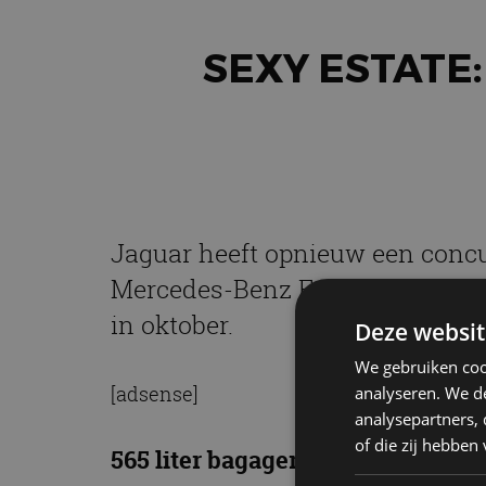
SEXY ESTATE
Jaguar heeft opnieuw een concur
Mercedes-Benz E-Klasse Estate e
in oktober.
Deze websit
We gebruiken coo
[adsense]
analyseren. We de
analysepartners,
of die zij hebbe
565 liter bagageruimte