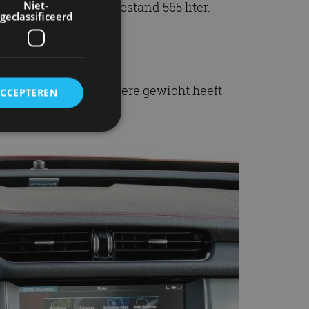
Niet-
 – en in normale toestand 565 liter.
geclassificeerd
dan. Ondanks het lagere gewicht heeft
ACCEPTEREN
rd
elding en
ervice om
es van de bezoeker
unen van de
den van