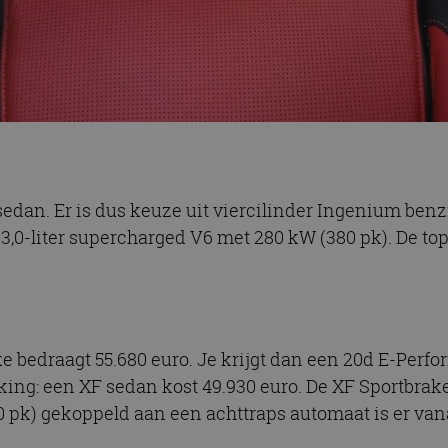
dan. Er is dus keuze uit viercilinder Ingenium ben
 3,0-liter supercharged V6 met 280 kW (380 pk). De to
e bedraagt 55.680 euro. Je krijgt dan een 20d E-Perf
ing: een XF sedan kost 49.930 euro. De XF Sportbrake
 pk) gekoppeld aan een achttraps automaat is er vana