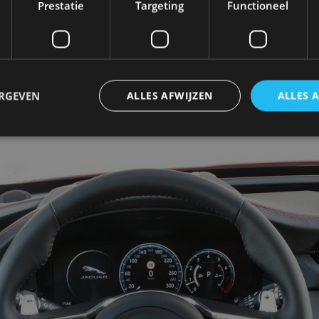
Prestatie
Targeting
Functioneel
eruimte van 1.700 liter – met neergeklapte achterbank
brake een bijzonder lage Cw-waarde van 0,29.
luminium om het gewicht te drukken, net als de XF se
ERGEVEN
ALLES AFWIJZEN
ALLES 
logram. Handig voor de paardentrailer of caravan.
trikt noodzakelijk
Prestatie
Targeting
Functioneel
Niet-geclassificee
 cookies maken de kernfunctionaliteiten van de website mogelijk, zoals gebruikersaanm
bsite kan niet goed worden gebruikt zonder de strikt noodzakelijke cookies.
Aanbieder
/
Vervaldatum
Omschrijving
Domein
1 jaar
Deze cookie wordt gebruikt door de CloudFlare-s
Cloudflare,
vertrouwd webverkeer te identificeren en alle
Inc.
beveiligingsbeperkingen op basis van het IP-adr
.autorai.nl
te omzeilen. Het is essentieel voor het onderste
veiligheid van een website functies en in het bie
bescherming tegen kwaadaardige bezoekers.