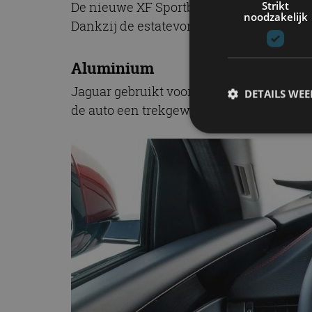
Strikt
De nieuwe XF Sportbrake krijgt een bagag
noodzakelijk
Dankzij de estatevorm heeft de XF Sport
Aluminium
Jaguar gebruikt voor de XF Sportbrake a
DETAILS WE
de auto een trekgewicht tot wel 2.000 ki
S
Strikt noodzakelijke
accountbeheer. De we
Naam
cf_clearance