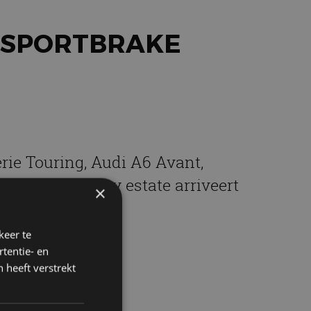
F SPORTBRAKE
rie Touring, Audi A6 Avant,
ake. Deze sexy estate arriveert
×
keer te
tentie- en
 heeft verstrekt