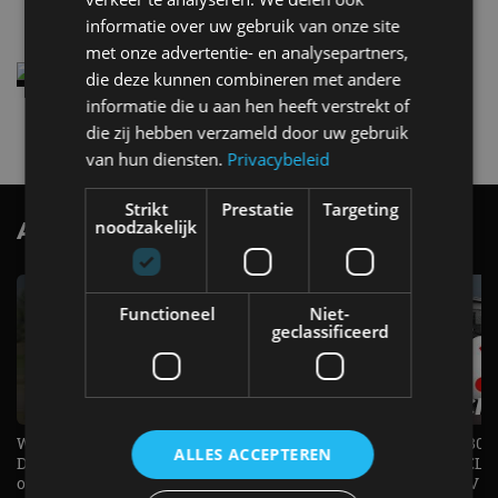
4 aug
informatie over uw gebruik van onze site
met onze advertentie- en analysepartners,
Elektrische Geely E2 (tijdelijk) net zo goedkoop
die deze kunnen combineren met andere
als een Renault Twingo
informatie die u aan hen heeft verstrekt of
4 aug
die zij hebben verzameld door uw gebruik
van hun diensten.
Privacybeleid
Strikt
Prestatie
Targeting
noodzakelijk
AutoRAI.nl TV
SUBSCRIBE
Functioneel
Niet-
geclassificeerd
Welke elektrische auto past bij jou?
1.500 KG Trekgewicht & 380
ALLES ACCEPTEREN
De EV Experience geeft antwoord
elektrische pk's, maar WELK
op je vraag! - AutoRAI TV
AUTO is het? - AutoRAI TV