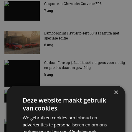
Gespot: een Chevrolet Corvette Z06
7 aug
Lamborghini Revuelto eert 60 jaar Miura met
speciale editie
6 aug
Carbon fibre op je laadkabel: nergens voor nodig,
en precies daarom geweldig
5 aug
×
Hennessey Blackbird krijgt atmosferische V8 en
handbak: soms is eenvoud leuker
Deze website maakt gebruik
5 aug
van cookies.
We gebruiken cookies om inhoud en
Audi A2 e-Tron mikt op verbruik van 12,8 kWh
advertenties te personaliseren en om ons
per 100 kilometer
verkeer te analyseren. We delen ook