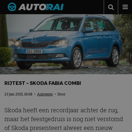
Autonieuws
Podcast
Autotests
Automerken
Adverteren
Contact
RIJTEST – SKODA FABIA COMBI
MotorRAI.nl
23 jan 2015, 16:08
•
Autotests
• Door
Skoda heeft een recordjaar achter de rug,
maar het feestgedruis is nog niet verstomd
of Skoda presenteert alweer een nieuw