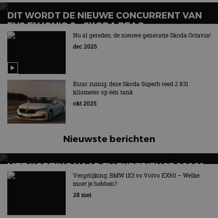
DIT WORDT DE NIEUWE CONCURRENT VAN
EV9 EN IONIQ 9 – SKODA PEAQ
Nu al gereden: de nieuwe generatie Skoda Octavia!
dec 2025
Bizar zuinig: deze Skoda Superb reed 2.831
kilometer op één tank
okt 2025
Nieuwste berichten
MET KORTING NAAR EV EXPERIENCE 2026?
AUTORAI REGELT HET!
Vergelijking: BMW iX3 vs Volvo EX60 – Welke
moet je hebben?
EV Experience 2026 van 24 tot 26 september
28 mei