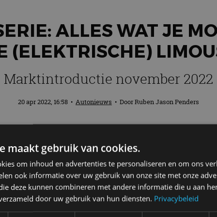
ERIE: ALLES WAT JE 
E (ELEKTRISCHE) LIMOU
Marktintroductie november 2022
20 apr 2022, 16:58
•
Autonieuws
• Door
Ruben Jason Penders
e BMW 7 Serie! Met deze nieuwe generati
e maakt gebruik van cookies.
asse, maar ze hebben ook de
EQS
in het v
rische i7 krijgen. We zetten de hoogtepun
kies om inhoud en advertenties te personaliseren en om ons ver
len ook informatie over uw gebruik van onze site met onze adver
 die deze kunnen combineren met andere informatie die u aan hen
n verzameld door uw gebruik van hun diensten.
Privacybeleid
hip binnen het programma van BMW. De forse limousin