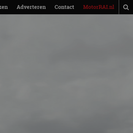
ken
Adverteren
Contact
MotorRAI.nl