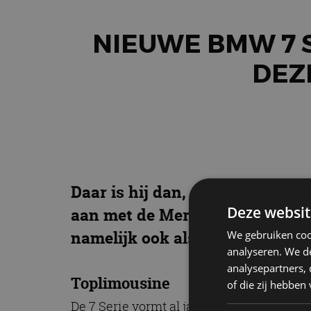
NIEUWE BMW 7 S
DEZ
Daar is hij dan, de gloednieuw
Deze websit
aan met de Mercedes-Benz S-Kl
namelijk ook als volledig elekt
We gebruiken coo
analyseren. We de
analysepartners,
Toplimousine
of die zij hebbe
De 7 Serie vormt al jaren het vlaggensc