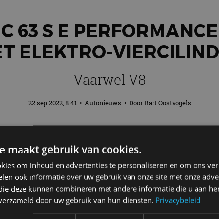
C 63 S E PERFORMANCE
T ELEKTRO-VIERCILIN
Vaarwel V8
22 sep 2022, 8:41
•
Autonieuws
• Door
Bart Oostvogels
 a new era’ introduceert Mercedes-AMG 
e maakt gebruik van cookies.
V8. Zelfs geen zespitter. Deze nieuwste 
. In combinatie met elektrotechniek welis
kies om inhoud en advertenties te personaliseren en om ons ver
len ook informatie over uw gebruik van onze site met onze adver
 die deze kunnen combineren met andere informatie die u aan hen
n verzameld door uw gebruik van hun diensten.
Privacybeleid
ze nieuwe generatie performance C-Klasse. “De nieu