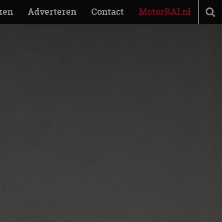
ken
Adverteren
Contact
MotorRAI.nl