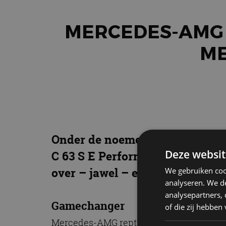
MERCEDES-AMG 
ME
Onder de noemer ’the dawn of
Deze websit
C 63 S E Performance. Vaarwel 
over – jawel – een viercilinder
We gebruiken coo
analyseren. We de
analysepartners,
Gamechanger
of die zij hebbe
Mercedes-AMG rept het volgende over de