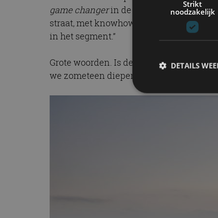
Strikt
game changer
in de 55-jarige geschiede
noodzakelijk
straat, met knowhow uit de Formule 1. 
in het segment.”
Grote woorden. Is de nieuwe Mercedes-AM
DETAILS WE
we zometeen dieper in. Weet in ieder ge
S
Strikt noodzakelijke
accountbeheer. De we
Naam
cf_clearance