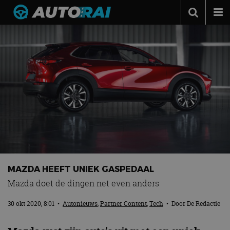
Autonieuws
Podcast
Autotests
Automerken
Adverteren
Contact
MotorRAI.nl
MAZDA HEEFT UNIEK GASPEDAAL
Mazda doet de dingen net even anders
30 okt 2020, 8:01
•
Autonieuws
,
Partner Content
,
Tech
• Door
De Redactie