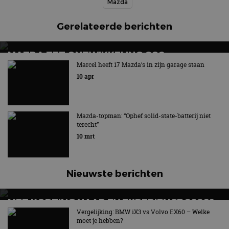
Mazda
Gerelateerde berichten
MAZDA ZET ONTWIKKELING CO2-
AFVANGINSTALLATIE VOORT
Marcel heeft 17 Mazda’s in zijn garage staan
10 apr
Techniek kan bijdragen aan het verminderen van de
netto CO2-uitstoot
Mazda-topman: “Ophef solid-state-batterij niet
terecht”
10 mrt
Nieuwste berichten
MET KORTING NAAR EV EXPERIENCE 2026?
AUTORAI REGELT HET!
Vergelijking: BMW iX3 vs Volvo EX60 – Welke
moet je hebben?
EV Experience 2026 van 24 tot 26 september