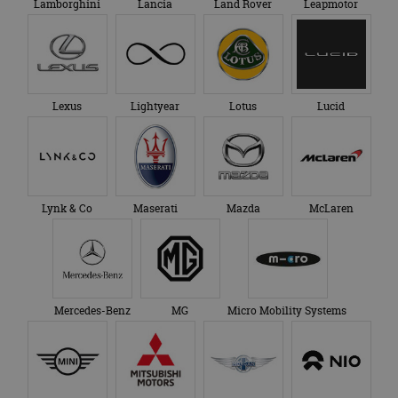
Lamborghini
Lancia
Land Rover
Leapmotor
Lexus
Lightyear
Lotus
Lucid
Lynk & Co
Maserati
Mazda
McLaren
Mercedes-Benz
MG
Micro Mobility Systems