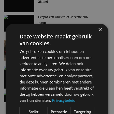
28 mei
Gespot: een Chevrolet Corvette Z06
7 aug
×
Deze website maakt gebruik
van cookies.
Lamborghini Revuelto eert 60 jaar Miura met
speciale editie
We gebruiken cookies om inhoud en
6 aug
advertenties te personaliseren en om ons
verkeer te analyseren. We delen ook
Carbon fibre op je laadkabel: nergens voor nodig,
informatie over uw gebruik van onze site
en precies daarom geweldig
met onze advertentie- en analysepartners,
5 aug
die deze kunnen combineren met andere
informatie die u aan hen heeft verstrekt of
Hennessey Blackbird krijgt atmosferische V8 en
die zij hebben verzameld door uw gebruik
handbak: soms is eenvoud leuker
van hun diensten.
Privacybeleid
5 aug
Strikt
Prestatie
Targeting