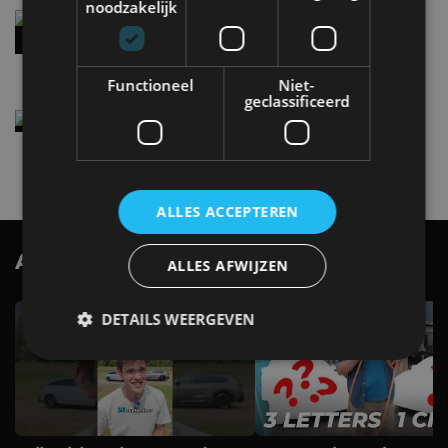
noodzakelijk
Audi A2 e-Tron mikt op verbruik van 12,8 kWh
per 100 kilometer
4 aug
Functioneel
Niet-
geclassificeerd
Elektrische Geely E2 (tijdelijk) net zo goedkoop
als een Renault Twingo
4 aug
ALLES ACCEPTEREN
AutoRAI.nl TV
SUBSCRIBE
ALLES AFWIJZEN
DETAILS WEERGEVEN
Strikt noodzakelijk
Prestatie
Targeting
Functioneel
Niet-geclassificeerd