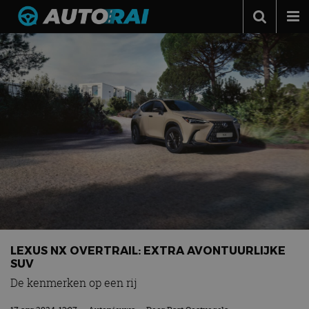
Autonieuws
Podcast
Autotests
Automerken
Adverteren
Contact
MotorRAI.nl
LEXUS NX OVERTRAIL: EXTRA AVONTUURLIJKE
SUV
De kenmerken op een rij