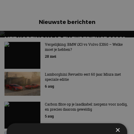
Nieuwste berichten
MET KORTING NAAR EV EXPERIENCE 2026?
AUTORAI REGELT HET!
Vergelijking: BMW iX3 vs Volvo EX60 – Welke
moet je hebben?
EV Experience 2026 van 24 tot 26 september
28 mei
Lamborghini Revuelto eert 60 jaar Miura met
speciale editie
6 aug
Carbon fibre op je laadkabel: nergens voor nodig,
en precies daarom geweldig
5 aug
×