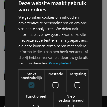
Hennessey Blackbird krijgt atmosferische V8 en
Deze website maakt gebruik
handbak: soms is eenvoud leuker
van cookies.
5 aug
We gebruiken cookies om inhoud en
advertenties te personaliseren en om ons
Audi A2 e-Tron mikt op verbruik van 12,8 kWh
per 100 kilometer
verkeer te analyseren. We delen ook
4 aug
informatie over uw gebruik van onze site
met onze advertentie- en analysepartners,
die deze kunnen combineren met andere
Elektrische Geely E2 (tijdelijk) net zo goedkoop
informatie die u aan hen heeft verstrekt of
als een Renault Twingo
die zij hebben verzameld door uw gebruik
4 aug
van hun diensten.
Privacybeleid
Vernieuwde Hyundai Ioniq 6 rijdt tot 680
Strikt
Prestatie
Targeting
kilometer en wordt goedkoper
noodzakelijk
4 aug
Functioneel
Niet-
geclassificeerd
AutoRAI.nl TV
SUBSCRIBE