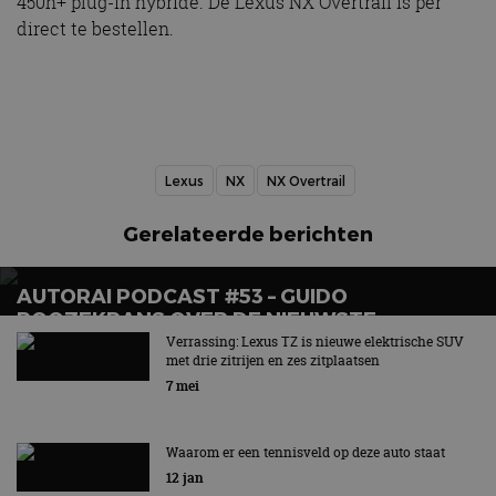
450h+ plug-in hybride. De Lexus NX Overtrail is per
direct te bestellen.
Lexus
NX
NX Overtrail
Gerelateerde berichten
AUTORAI PODCAST #53 – GUIDO
ROOZEKRANS OVER DE NIEUWSTE
ELEKTRISCHE MODELLEN VAN TOYOTA EN
Verrassing: Lexus TZ is nieuwe elektrische SUV
met drie zitrijen en zes zitplaatsen
LEXUS
7 mei
Waarom er een tennisveld op deze auto staat
12 jan