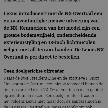
17 apr 2024, 13:07
•
Autonieuws
• Door
Bart Oostvogels
Lexus introduceert met de NX Overtrail een
extra avontuurlijke nieuwe uitvoering van
de NX. Kenmerken van het model zijn een
grotere bodemvrijheid, onderscheidende
exterieurstyling en 18-inch lichtmetalen
velgen met all-terrain-banden. De Lexus NX
Overtrail is per direct te bestellen.
Geen doelgerichte offroader
Naast de luxe President Line en de sportieve F Sport
Line vormt de Overtrail een nieuw topmodel binnen de
line-up van de Lexus NX. De uitvoering is meer gericht
op avontuur en reizen. Een doelgerichte offroader is
het volgens Lexus niet, maar door de aanpassingen is
de Lexus NX Overtrail wel beter geschikt om ook