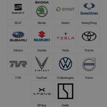
SEAT
Skoda
Smart
SsangYong
Subaru
Suzuki
Tesla
Toyota
TVR
VinFast
Volkswagen
Volvo
XPeng
Zeekr