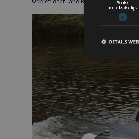
worden door Land Rover Classic gestrip
Strikt
noodzakelijk
DETAILS WE
S
Strikt noodzakelijke
accountbeheer. De we
Naam
cf_clearance