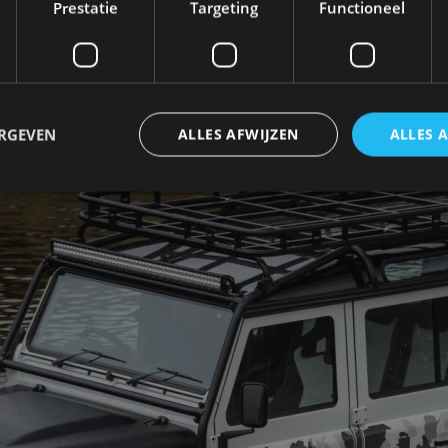
t en weer met de hand opgebouwd.
Prestatie
Targeting
Functioneel
ERGEVEN
ALLES AFWIJZEN
ALLES 
trikt noodzakelijk
Prestatie
Targeting
Functioneel
Niet-geclassificee
 cookies maken de kernfunctionaliteiten van de website mogelijk, zoals gebruikersaanm
bsite kan niet goed worden gebruikt zonder de strikt noodzakelijke cookies.
Aanbieder
/
Vervaldatum
Omschrijving
Domein
1 jaar
Deze cookie wordt gebruikt door de CloudFlare-s
Cloudflare,
vertrouwd webverkeer te identificeren en alle
Inc.
beveiligingsbeperkingen op basis van het IP-adr
.autorai.nl
te omzeilen. Het is essentieel voor het onderste
veiligheid van een website functies en in het bie
bescherming tegen kwaadaardige bezoekers.