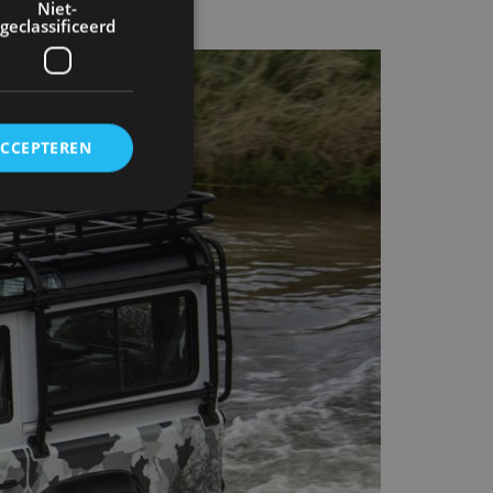
Niet-
geclassificeerd
ACCEPTEREN
rd
elding en
ervice om
es van de bezoeker
unen van de
den van