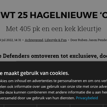
WT 25 HAGELNIEUWE ‘
Met 405 pk en een kek kleurtje
9 jul 2022, 14:31
•
Achtergrond
,
Lifestyle & Fun
• Door
Ruben Jason Pende
 Defenders omtoveren tot exclusieve, doo
hy II. Het model is een eerbetoon aan de
 het merk de afgelopen decennia heeft 
e maakt gebruik van cookies.
kies om inhoud en advertenties te personaliseren en om ons ver
len ook informatie over uw gebruik van onze site met onze adver
 die deze kunnen combineren met andere informatie die u aan hen
fender Works V8 Trophy II. Rolt lekker van de tong, 
n verzameld door uw gebruik van hun diensten.
Privacybeleid
rophy II is namelijk gebaseerd op de Defender van m