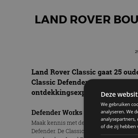
LAND ROVER BOU
2
Land Rover Classic gaat 25 oude
Classic Defender Works V8 Trop
ontdekkingsexpedities waaraan
Deze websit
We gebruiken coo
Defender Works V8 Trophy II
analyseren. We de
analysepartners,
Maak kennis met de classic Land Rover De
of die zij hebbe
Defender. De Classic Defender Works V8 T