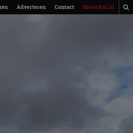
ken
Adverteren
Contact
MotorRAI.nl