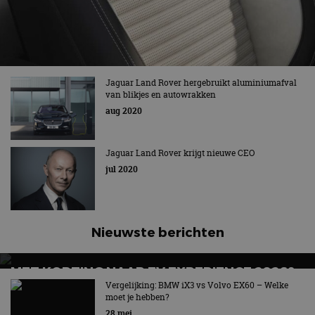
Jaguar Land Rover hergebruikt aluminiumafval
van blikjes en autowrakken
aug 2020
Jaguar Land Rover krijgt nieuwe CEO
jul 2020
Nieuwste berichten
MET KORTING NAAR EV EXPERIENCE 2026?
AUTORAI REGELT HET!
Vergelijking: BMW iX3 vs Volvo EX60 – Welke
moet je hebben?
EV Experience 2026 van 24 tot 26 september
28 mei