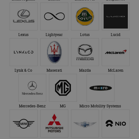
en over eventuele
advertenties die de
_ga_SC6JKZPPKY
.autorai.nl
1 jaar 1
Deze cookie wordt
eindgebruiker heeft
maand
gebruikt door
gezien voordat hij de
Google Analytics
genoemde website
om de sessiestatus
bezocht.
te behouden.
Lexus
Lightyear
Lotus
Lucid
Lynk & Co
Maserati
Mazda
McLaren
Mercedes-Benz
MG
Micro Mobility Systems