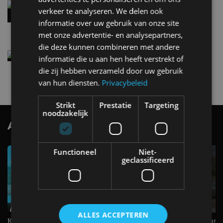
Audi A2 e-Tron mikt op verbruik van 12,8 kWh
verkeer te analyseren. We delen ook
per 100 kilometer
informatie over uw gebruik van onze site
4 aug
met onze advertentie- en analysepartners,
die deze kunnen combineren met andere
Elektrische Geely E2 (tijdelijk) net zo goedkoop
informatie die u aan hen heeft verstrekt of
als een Renault Twingo
die zij hebben verzameld door uw gebruik
4 aug
van hun diensten.
Privacybeleid
Strikt
Prestatie
Targeting
noodzakelijk
AutoRAI.nl TV
SUBSCRIBE
Functioneel
Niet-
geclassificeerd
ALLES ACCEPTEREN
KIA Stonic Mild-Hybrid (2026),
Welke elektrische auto past b