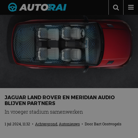
Autonieuws
Podcast
Autotests
Automerken
Adverteren
Contact
MotorRAI.nl
JAGUAR LAND ROVER EN MERIDIAN AUDIO
BLIJVEN PARTNERS
In vroeger stadium samenwerken
1 jul 2024, 11:32
•
Achtergrond
,
Autonieuws
• Door
Bart Oostvogels