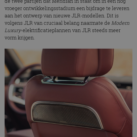
de twee partijen dat Meridian in staat om in een nog
vroeger ontwikkelingsstadium een ​​bijdrage te leveren
aan het ontwerp van nieuwe JLR-modellen. Dit is
volgens JLR van cruciaal belang naarmate de
Modern
Luxury
-elektrificatieplannen van JLR steeds meer
vorm krijgen.