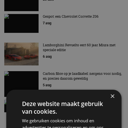
Gespot: een Chevrolet Corvette Z06
7 aug
Lamborghini Revuelto eert 60 jaar Miura met
speciale editie
6 aug
Carbon fibre op je laadkabel: nergens voor nodig,
en precies daarom geweldig
5 aug
×
Deze website maakt gebruik
Hennessey Blackbird krijgt atmosferische V8 en
handbak: soms is eenvoud leuker
van cookies.
5 aug
We gebruiken cookies om inhoud en
advertenties te personaliseren en om ons