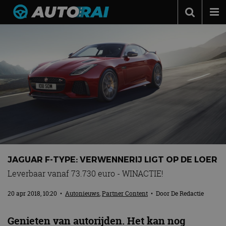
Autonieuws
Podcast
Autotests
Automerken
Adverteren
Contact
MotorRAI.nl
JAGUAR F-TYPE: VERWENNERIJ LIGT OP DE LOER
Leverbaar vanaf 73.730 euro - WINACTIE!
20 apr 2018, 10:20
•
Autonieuws
,
Partner Content
• Door
De Redactie
Genieten van autorijden. Het kan nog