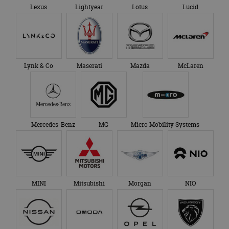
Lexus
Lightyear
Lotus
Lucid
Lynk & Co
Maserati
Mazda
McLaren
Mercedes-Benz
MG
Micro Mobility Systems
MINI
Mitsubishi
Morgan
NIO