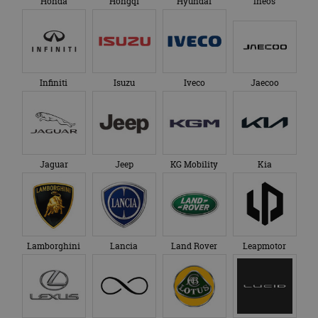
Honda
Hongqi
Hyundai
Ineos
Infiniti
Isuzu
Iveco
Jaecoo
Jaguar
Jeep
KG Mobility
Kia
Lamborghini
Lancia
Land Rover
Leapmotor