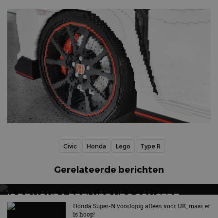
Civic
Honda
Lego
Type R
Gerelateerde berichten
IS DE HONDA PRELUDE HRC CONCEPT
VOORPROEFJE VAN TYPE R-VERSIE?
Honda Super-N voorlopig alleen voor UK, maar er
is hoop!