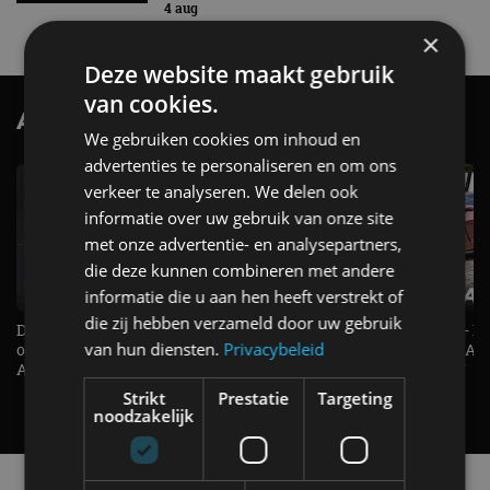
4 aug
×
Deze website maakt gebruik
van cookies.
AutoRAI.nl TV
SUBSCRIBE
We gebruiken cookies om inhoud en
advertenties te personaliseren en om ons
verkeer te analyseren. We delen ook
informatie over uw gebruik van onze site
met onze advertentie- en analysepartners,
die deze kunnen combineren met andere
informatie die u aan hen heeft verstrekt of
die zij hebben verzameld door uw gebruik
De Renault Twingo heeft een
De perfecte (gezins)taxi? - 
van hun diensten.
Privacybeleid
opvallende snelheidsmeter! -
ES500e (2026) - REVIEW - AL
AutoRAI TV
UITGELEGD! - AutoRAI TV
Strikt
Prestatie
Targeting
noodzakelijk
Alle automerken