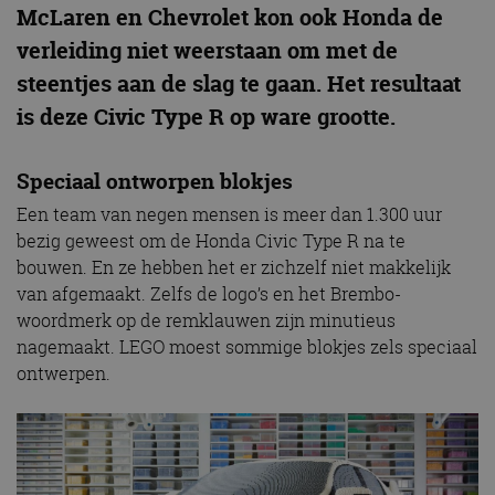
McLaren en Chevrolet kon ook Honda de
verleiding niet weerstaan om met de
steentjes aan de slag te gaan. Het resultaat
is deze Civic Type R op ware grootte.
Speciaal ontworpen blokjes
Een team van negen mensen is meer dan 1.300 uur
bezig geweest om de Honda Civic Type R na te
bouwen. En ze hebben het er zichzelf niet makkelijk
van afgemaakt. Zelfs de logo’s en het Brembo-
woordmerk op de remklauwen zijn minutieus
nagemaakt. LEGO moest sommige blokjes zels speciaal
ontwerpen.