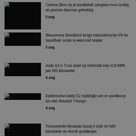
Carbon fibre op je laadkabel: nergens voor nodig,
en precies daarom geweldig
5 aug
Hennessey Blackbird krijgt atmosferische V8 en
handbak: soms is eenvoud leuker
5 aug
Audi A2 e-Tron mikt op verbruik van 12,8 kWh
per 100 kilometer
4 aug
Elektrische Geely E2 (tijdelijk) net zo goedkoop
als een Renault Twingo
4 aug
Vernieuwde Hyundai Ioniq 6 rijdt tot 680
kilometer en wordt goedkoper