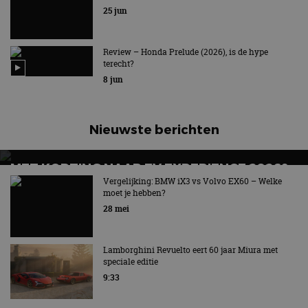
Geïnspireerd door Honda’s motorsportactiviteiten
25 jun
Review – Honda Prelude (2026), is de hype
terecht?
8 jun
Nieuwste berichten
MET KORTING NAAR EV EXPERIENCE 2026?
AUTORAI REGELT HET!
Vergelijking: BMW iX3 vs Volvo EX60 – Welke
moet je hebben?
EV Experience 2026 van 24 tot 26 september
28 mei
Lamborghini Revuelto eert 60 jaar Miura met
speciale editie
9:33