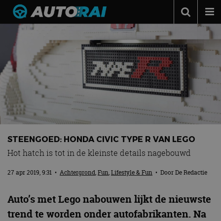
Autonieuws
Podcast
Autotests
Automerken
Adverteren
Contact
STEENGOED: HONDA CIVIC TYPE R VAN LEGO
MotorRAI.nl
Hot hatch is tot in de kleinste details nagebouwd
27 apr 2019, 9:31
•
Achtergrond
,
Fun
,
Lifestyle & Fun
• Door
De Redactie
Auto’s met Lego nabouwen lijkt de nieuwste
trend te worden onder autofabrikanten. Na