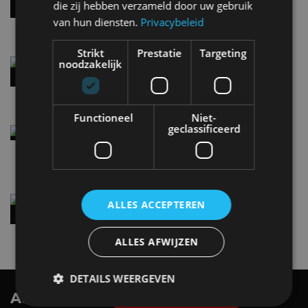
die zij hebben verzameld door uw gebruik
handbak: soms is eenvoud leuker
5 aug
van hun diensten.
Privacybeleid
Strikt
Prestatie
Targeting
Audi A2 e-Tron mikt op verbruik van 12,8 kWh
noodzakelijk
per 100 kilometer
4 aug
Functioneel
Niet-
geclassificeerd
Elektrische Geely E2 (tijdelijk) net zo goedkoop
als een Renault Twingo
4 aug
Vernieuwde Hyundai Ioniq 6 rijdt tot 680
ALLES ACCEPTEREN
kilometer en wordt goedkoper
4 aug
ALLES AFWIJZEN
DETAILS WEERGEVEN
AutoRAI.nl TV
SUBSCRIBE