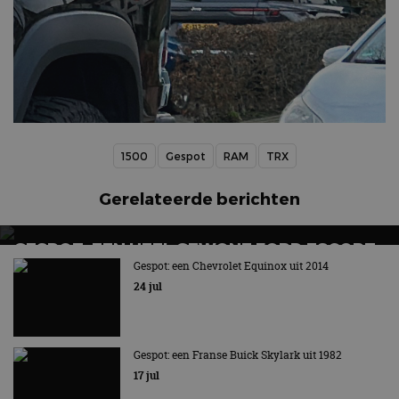
1500
Gespot
RAM
TRX
Gerelateerde berichten
GESPOT: EEN HEEL GEWONE FORD ESCORT
ESTATE UIT 1977
Gespot: een Chevrolet Equinox uit 2014
24 jul
Nu eens geen rallyauto
Gespot: een Franse Buick Skylark uit 1982
17 jul