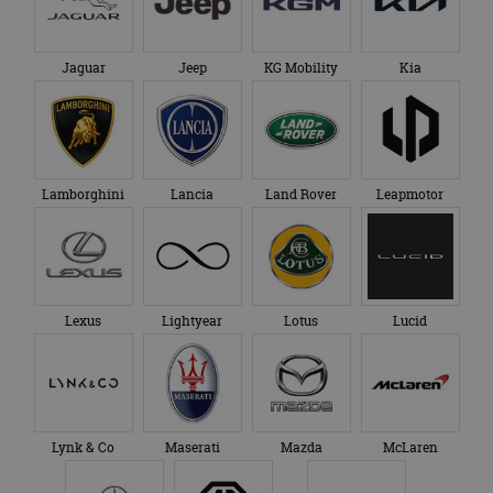
Jaguar
Jeep
KG Mobility
Kia
Lamborghini
Lancia
Land Rover
Leapmotor
Lexus
Lightyear
Lotus
Lucid
Lynk & Co
Maserati
Mazda
McLaren