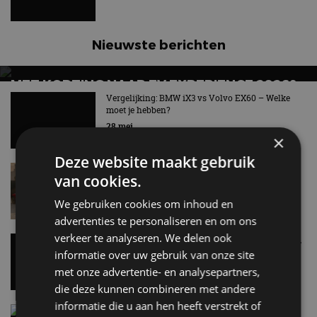
Nieuwste berichten
MET KORTING NAAR EV EXPERIENCE 2026?
AUTORAI REGELT HET!
Vergelijking: BMW iX3 vs Volvo EX60 – Welke
moet je hebben?
EV Experience 2026 van 24 tot 26 september
28 mei
×
Deze website maakt gebruik
Lamborghini Revuelto eert 60 jaar Miura met
van cookies.
speciale editie
9:33
We gebruiken cookies om inhoud en
advertenties te personaliseren en om ons
verkeer te analyseren. We delen ook
Carbon fibre op je laadkabel: nergens voor nodig,
en precies daarom geweldig
informatie over uw gebruik van onze site
5 aug
met onze advertentie- en analysepartners,
die deze kunnen combineren met andere
informatie die u aan hen heeft verstrekt of
Hennessey Blackbird krijgt atmosferische V8 en