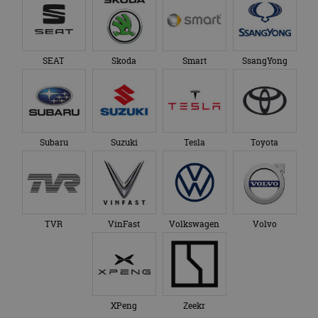
SEAT
Skoda
Smart
SsangYong
Subaru
Suzuki
Tesla
Toyota
TVR
VinFast
Volkswagen
Volvo
XPeng
Zeekr