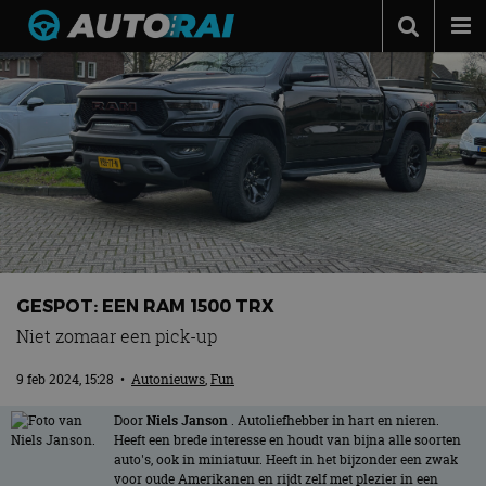
Autonieuws
Podcast
Autotests
Automerken
Adverteren
Contact
GESPOT: EEN RAM 1500 TRX
MotorRAI.nl
Niet zomaar een pick-up
9 feb 2024, 15:28
•
Autonieuws
,
Fun
Door
Niels Janson
. Autoliefhebber in hart en nieren.
Heeft een brede interesse en houdt van bijna alle soorten
auto's, ook in miniatuur. Heeft in het bijzonder een zwak
voor oude Amerikanen en rijdt zelf met plezier in een