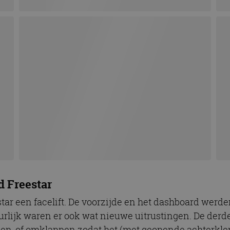
d Freestar
ar een facelift. De voorzijde en het dashboard wer
lijk waren er ook wat nieuwe uitrustingen. De derde 
, of omklappen zodat het (met geopende achterklep)