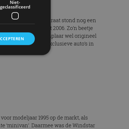
Niet-
geclassificeerd
. Verderop in die straat stond nog een
star 4.2 Limited uit 2006. Zo’n beetje
geleverd, is dit exemplaar wel origineel
ACCEPTEREN
kanen en (andere) exclusieve auto’s in
rd
elding en
ervice om
es van de bezoeker
unen van de
 voor modeljaar 1995 op de markt, als
den van
hte ‘minivan’. Daarmee was de Windstar