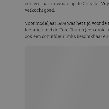
een vrij laat antwoord op de Chrysler V
CookieScriptConse
verkocht goed.
Voor modeljaar 1999 was het tijd voor de 
Naam
techniek met de Ford Taurus (een grote 
Naam
omx_consent
Aanbiede
Naam
ook een schuifdeur links beschikbaar en
Domein
g_id_202604151153
_ga
_fbp
Meta Pla
Inc.
.autorai.n
_gcl_au
Google L
.autorai.n
_ga_SC6JKZPPKY
IDE
Google L
.doublecl