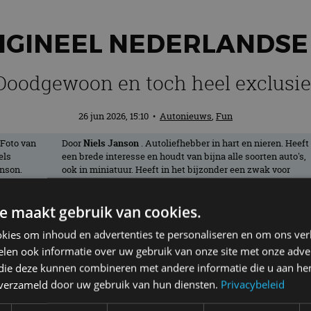
RIGINEEL NEDERLANDSE
Doodgewoon en toch heel exclusie
26 jun 2026, 15:10
•
Autonieuws
,
Fun
Door
Niels Janson
. Autoliefhebber in hart en nieren. Heeft
een brede interesse en houdt van bijna alle soorten auto's,
ook in miniatuur. Heeft in het bijzonder een zwak voor
oude Amerikanen en rijdt zelf met plezier in een Buick
Regal uit 1994.
e maakt gebruik van cookies.
kies om inhoud en advertenties te personaliseren en om ons ver
 een doodgewone minivan (grote MPV), ma
len ook informatie over uw gebruik van onze site met onze adver
ning. We maakten dan ook graag een fotos
 die deze kunnen combineren met andere informatie die u aan hen
n verzameld door uw gebruik van hun diensten.
Privacybeleid
 de rubriek
Gespot
.