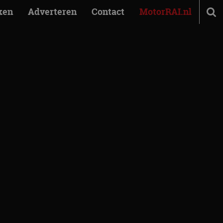
ken
Adverteren
Contact
MotorRAI.nl