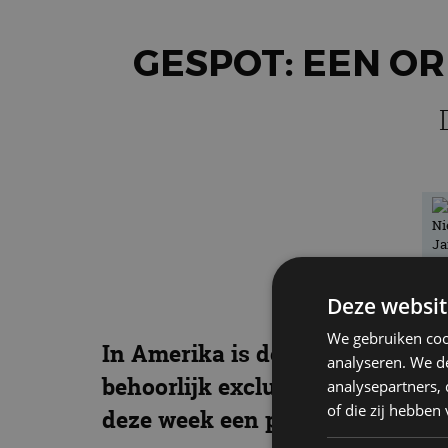
GESPOT: EEN O
Deze websit
We gebruiken coo
In Amerika is de Ford Freestar
analyseren. We de
behoorlijk exclusieve verschij
analysepartners,
of die zij hebbe
deze week een podium krijgt in