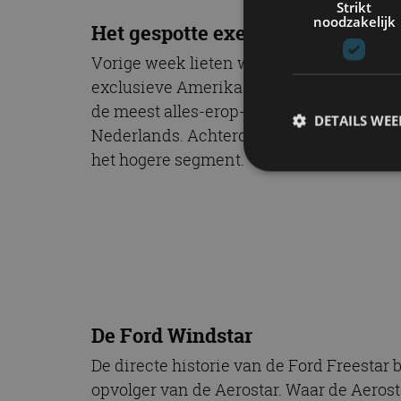
Strikt
noodzakelijk
Het gespotte exemplaar
Vorige week lieten we in deze rubriek e
exclusieve Amerikaan, maar dan eentje di
de meest alles-erop-en-eraan versie. Onda
DETAILS WE
Nederlands. Achterop zit een badge van 
het hogere segment.
S
Strikt noodzakelijke
accountbeheer. De we
Naam
cf_clearance
De Ford Windstar
De directe historie van de Ford Freestar 
opvolger van de Aerostar. Waar de Aeros