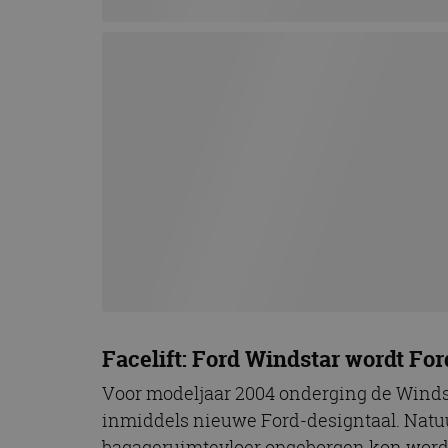
Facelift: Ford Windstar wordt For
Voor modeljaar 2004 onderging de Windst
inmiddels nieuwe Ford-designtaal. Natuur
bagageruimtevloer opgeborgen kon worden