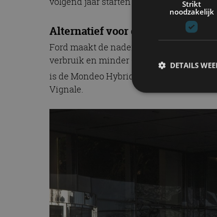
volgend jaar starten in de Ford-fabriek i
Strikt
noodzakelijk
Alternatief voor diesel
Ford maakt de nadere specificaties en pri
verbruik en minder CO
-emissie. De Hyb
2
DETAILS WE
is de Mondeo Hybrid er alleen als sedan m
Vignale.
S
Strikt noodzakelijke
accountbeheer. De we
Naam
cf_clearance