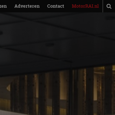
ken
Adverteren
Contact
MotorRAI.nl