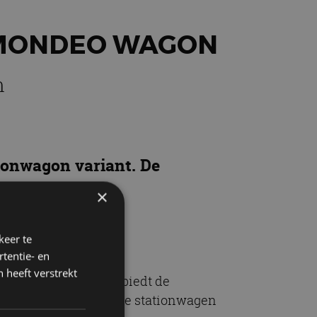
 MONDEO WAGON
n
ionwagon variant. De
×
keer te
tentie- en
 heeft verstrekt
rische aandrijflijn biedt de
zal de productie van de stationwagen