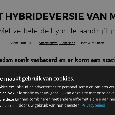
T HYBRIDEVERSIE VAN
Met verbeterde hybride-aandrijflij
2 okt 2018, 10:18
•
Autonieuws
,
Elektrisch
• Door
Wim Otten
dan sterk verbeterd en er komt een stat
.
e maakt gebruik van cookies.
kies om inhoud en advertenties te personaliseren en om ons ver
len ook informatie over uw gebruik van onze site met onze adver
 die deze kunnen combineren met andere informatie die u aan hen
oor de Europese markt ontwikkeld. De benzine-elekt
n verzameld door uw gebruik van hun diensten.
Privacybeleid
lektrisch te overbruggen. Samen met de sedanversie 