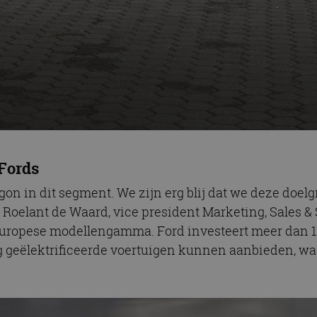
 Fords
gon in dit segment. We zijn erg blij dat we deze doe
oelant de Waard, vice president Marketing, Sales & S
 Europese modellengamma. Ford investeert meer dan 11
g geëlektrificeerde voertuigen kunnen aanbieden, waa