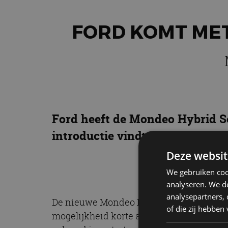
FORD KOMT ME
Ford heeft de Mondeo Hybrid Se
introductie vindt plaats in 2019
Deze websit
We gebruiken coo
analyseren. We de
analysepartners,
De nieuwe Mondeo Hybrid Wagon is puur v
of die zij hebbe
mogelijkheid korte afstanden volledig e