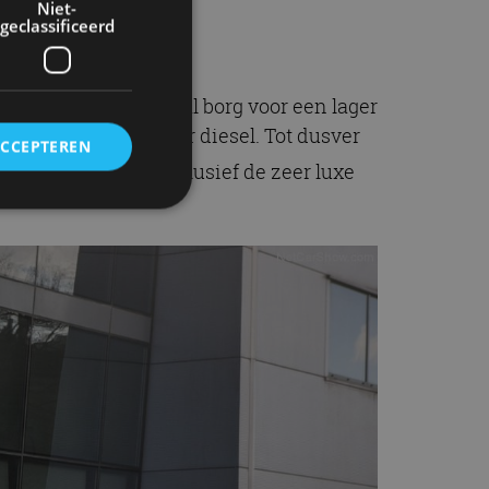
Niet-
geclassificeerd
ijn staat in elk geval borg voor een lager
ijk alternatief voor diesel. Tot dusver
ACCEPTEREN
rie uitvoeringen inclusief de zeer luxe
rd
elding en
ervice om
es van de bezoeker
unen van de
den van