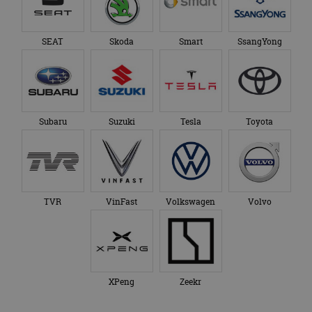
SEAT
Skoda
Smart
SsangYong
Subaru
Suzuki
Tesla
Toyota
TVR
VinFast
Volkswagen
Volvo
XPeng
Zeekr