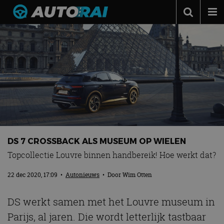
Autonieuws
Podcast
Autotests
Automerken
Adverteren
Contact
DS 7 CROSSBACK ALS MUSEUM OP WIELEN
MotorRAI.nl
Topcollectie Louvre binnen handbereik! Hoe werkt dat?
22 dec 2020, 17:09
•
Autonieuws
• Door
Wim Otten
DS werkt samen met het Louvre museum in
Parijs, al jaren. Die wordt letterlijk tastbaar