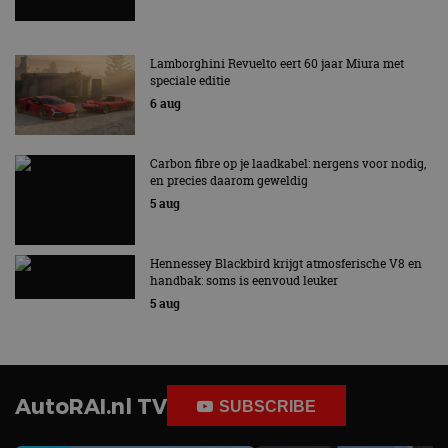
Strikt noodzakelijk
Prestatie
Targeting
Functioneel
Niet-geclassificeerd
Lamborghini Revuelto eert 60 jaar Miura met
speciale editie
Strikt noodzakelijke cookies maken de
6 aug
kernfunctionaliteiten van de website mogelijk, zoals
gebruikersaanmelding en accountbeheer. De
website kan niet goed worden gebruikt zonder de
strikt noodzakelijke cookies.
Carbon fibre op je laadkabel: nergens voor nodig,
en precies daarom geweldig
Aanbieder
/
Naam
Vervaldatum
Omschrijv
Domein
5 aug
cf_clearance
1 jaar
Deze cooki
Cloudflare,
gebruikt d
Inc.
CloudFlare
.autorai.nl
Hennessey Blackbird krijgt atmosferische V8 en
vertrouwd
handbak: soms is eenvoud leuker
te identific
beveiligin
5 aug
op basis va
adres van 
te omzeilen
essentieel 
ondersteu
veiligheid 
website fun
AutoRAI.nl TV
SUBSCRIBE
het bieden
beschermi
kwaadaard