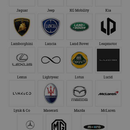
Jaguar
Jeep
KG Mobility
Kia
Lamborghini
Lancia
Land Rover
Leapmotor
Lexus
Lightyear
Lotus
Lucid
Lynk & Co
Maserati
Mazda
McLaren