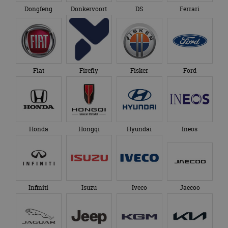
Dongfeng
Donkervoort
DS
Ferrari
Fiat
Firefly
Fisker
Ford
Honda
Hongqi
Hyundai
Ineos
Infiniti
Isuzu
Iveco
Jaecoo