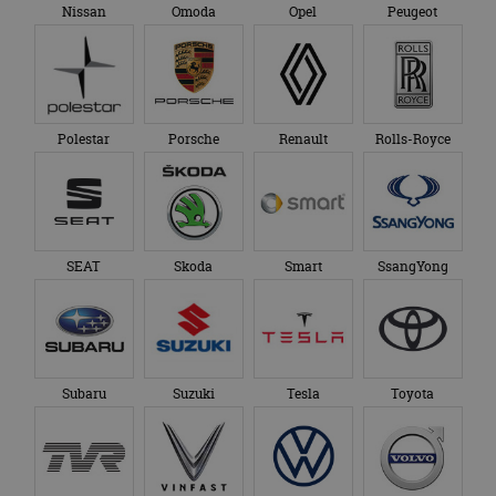
Google Analytics
genoemde website
Nissan
Omoda
Opel
Peugeot
om de sessiestatus
bezocht.
te behouden.
Polestar
Porsche
Renault
Rolls-Royce
SEAT
Skoda
Smart
SsangYong
Subaru
Suzuki
Tesla
Toyota