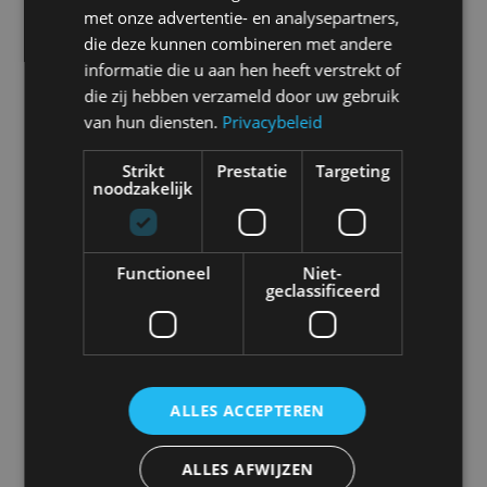
met onze advertentie- en analysepartners,
Alle automerken
die deze kunnen combineren met andere
Selecteer een merk voor meer informatie, modellen
informatie die u aan hen heeft verstrekt of
en alle nieuwsberichten
die zij hebben verzameld door uw gebruik
van hun diensten.
Privacybeleid
Strikt
Prestatie
Targeting
noodzakelijk
Abarth
Aiways
Alfa Romeo
Alpine
Functioneel
Niet-
geclassificeerd
Aston Martin
Audi
Bentley
BMW
ALLES ACCEPTEREN
Bugatti
BYD
Cadillac
Caterham
ALLES AFWIJZEN