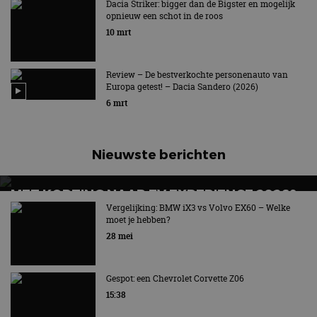
Dacia Striker: bigger dan de Bigster en mogelijk
Op basis van Renault Twingo-platform
opnieuw een schot in de roos
10 mrt
Review – De bestverkochte personenauto van
Europa getest! – Dacia Sandero (2026)
6 mrt
Nieuwste berichten
MET KORTING NAAR EV EXPERIENCE 2026?
AUTORAI REGELT HET!
Vergelijking: BMW iX3 vs Volvo EX60 – Welke
moet je hebben?
EV Experience 2026 van 24 tot 26 september
28 mei
Gespot: een Chevrolet Corvette Z06
15:38