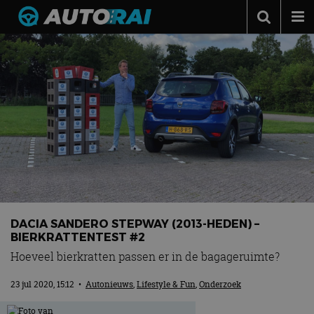
Autonieuws
Podcast
Autotests
Automerken
Adverteren
Contact
MotorRAI.nl
DACIA SANDERO STEPWAY (2013-HEDEN) –
BIERKRATTENTEST #2
Hoeveel bierkratten passen er in de bagageruimte?
23 jul 2020, 15:12
•
Autonieuws
,
Lifestyle & Fun
,
Onderzoek