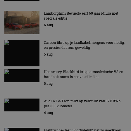
Lamborghini Revuelto eert 60 jaar Miura met
speciale editie
6 aug
Carbon fibre op je laadkabel: nergens voor nodig,
en precies daarom geweldig
5 aug
Hennessey Blackbird krijgt atmosferische V8 en
handbak: soms is eenvoud leuker
5 aug
Audi A2 e-Tron mikt op verbruik van 12,8 kWh
per 100 kilometer
4 aug
Elektrische Geely E2 (tijdelijk) net zo goedkoop