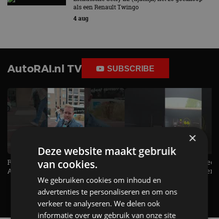
als een Renault Twingo
4 aug
AutoRAI.nl TV
SUBSCRIBE
×
Deze website maakt gebruik
van cookies.
Raad jij onze nieuwe duurtester? -
De Renault Twingo heeft een
AutoRAI TV
opvallende snelheidsmeter! -
We gebruiken cookies om inhoud en
AutoRAI TV
advertenties te personaliseren en om ons
verkeer te analyseren. We delen ook
informatie over uw gebruik van onze site