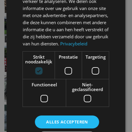
verkeer te analyseren. We delen ook
informatie over uw gebruik van onze site
met onze advertentie- en analysepartners,
Dacia Sandero Stepway (2013-heden) –
die deze kunnen combineren met andere
Bierkrattentest #2
informatie die u aan hen heeft verstrekt of
jul 2020
die zij hebben verzameld door uw gebruik
van hun diensten.
Privacybeleid
Nissan Juke (2020) – Bierkrattentest #1
jul 2020
Strikt
Prestatie
Targeting
noodzakelijk
Jongeren betalen steeds meer voor
autoverzekering
Functioneel
Niet-
geclassificeerd
jun 2020
SWOV: 130 km/u op snelweg niet onveiliger
jun 2020
ALLES ACCEPTEREN