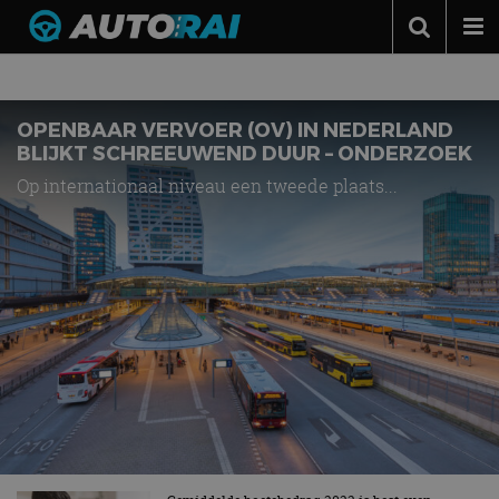
ONDERZOEK
Autonieuws
Podcast
OPENBAAR VERVOER (OV) IN NEDERLAND
BLIJKT SCHREEUWEND DUUR – ONDERZOEK
Autotests
Op internationaal niveau een tweede plaats...
Automerken
Adverteren
Contact
MotorRAI.nl