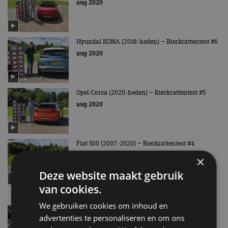
aug 2020
Hyundai KONA (2018-heden) – Bierkrattentest #6
aug 2020
Opel Corsa (2020-heden) – Bierkrattentest #5
aug 2020
Fiat 500 (2007-2020) – Bierkrattentest #4
aug 2020
×
Deze website maakt gebruik
van cookies.
We gebruiken cookies om inhoud en
Hyundai i10 (2013-2019) – Bierkrattentest #3
advertenties te personaliseren en om ons
jul 2020