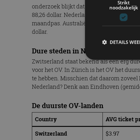
Strikt
onderzoek blijkt dat Zwitserland het duu
noodzakelijk
88,26 dollar. Nederland is ook schreeuwen
maandpas. Australië maakt de top 3 comp
dollar.
DETAILS WE
Dure steden in Nederland
Zwitserland staat bekend als een erg dur
voor het OV. In Zürich is het OV het duur
S
te hebben. Misschien dat daarom zoveel 
Strikt noodzakelijke
Nederland? Denk aan Eindhoven (gemiddeld
accountbeheer. De we
Naam
De duurste OV-landen
cf_clearance
Country
AVG ticket p
Switzerland
$3.97