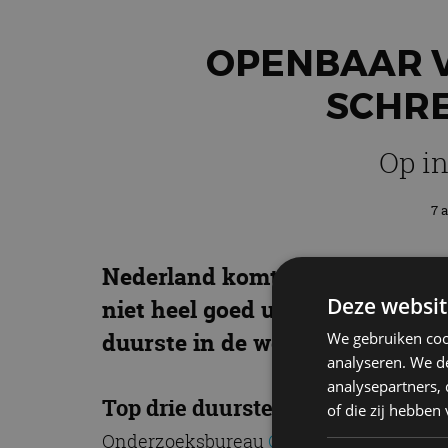
OPENBAAR V
SCHR
Op in
7 
Nederland komt in een uitgebre
Deze websit
niet heel goed uit de verf. De 
duurste in de wereld.
We gebruiken coo
analyseren. We de
analysepartners,
Top drie duurste OV-landen
of die zij hebbe
Onderzoeksbureau
Compare the Market