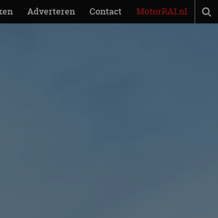
ken
Adverteren
Contact
MotorRAI.nl