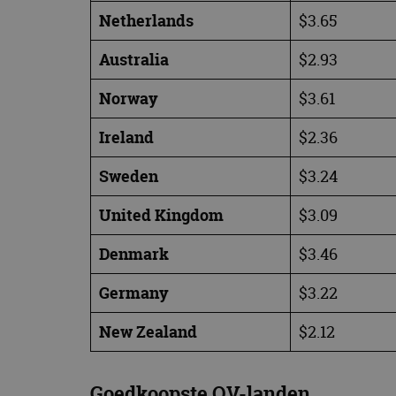
CookieScriptConse
Netherlands
$3.65
Australia
$2.93
Naam
Norway
$3.61
Naam
omx_consent
Aanbiede
Naam
Domein
Ireland
$2.36
g_id_202604151153
_ga
_fbp
Meta Pla
Inc.
Sweden
$3.24
.autorai.n
_gcl_au
Google L
United Kingdom
$3.09
.autorai.n
_ga_SC6JKZPPKY
Denmark
$3.46
IDE
Google L
.doublecl
Germany
$3.22
New Zealand
$2.12
Goedkoopste OV-landen