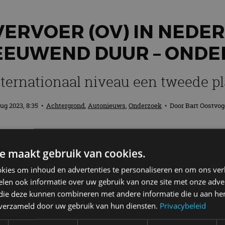
ERVOER (OV) IN NEDER
EEUWEND DUUR – ONDE
ternationaal niveau een tweede pla
aug 2023, 8:35
•
Achtergrond
,
Autonieuws
,
Onderzoek
• Door
Bart Oostvog
id internationaal onderzoek naar tarieve
e maakt gebruik van cookies.
tarieven van het Openbaar Vervoer in Nede
kies om inhoud en advertenties te personaliseren en om ons ver
len ook informatie over uw gebruik van onze site met onze adver
 die deze kunnen combineren met andere informatie die u aan hen
n verzameld door uw gebruik van hun diensten.
Privacybeleid
bracht OV-tarieven van 99 verschillende landen over d