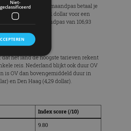
Niet-
97 dollar en voor een maandpas betaal je
geclassificeerd
 3,65 dollar en 87,51 dollar voor een
93 dollar en een maandpas van 106,93
ACCEPTEREN
 dat het land de hoogste tarieven rekent
enkele reis. Nederland blijkt ook duur OV
rd
den is OV dan bovengemiddeld duur in
elding en
ar) en Den Haag (4,29 dollar).
ervice om
Index score (/10)
es van de bezoeker
unen van de
den van
9.80