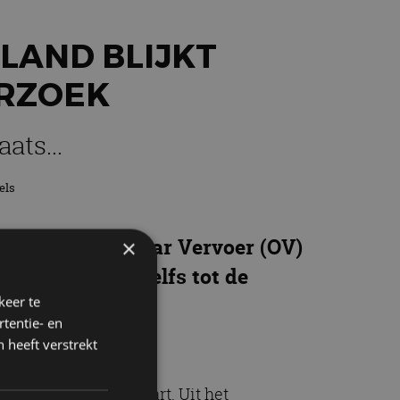
LAND BLIJKT
RZOEK
ats...
els
n in het Openbaar Vervoer (OV)
×
rland behoren zelfs tot de
keer te
tentie- en
 heeft verstrekt
e hele wereld in kaart. Uit het