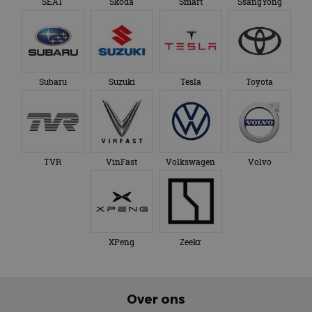
SEAT
Skoda
Smart
SsangYong
Subaru
Suzuki
Tesla
Toyota
TVR
VinFast
Volkswagen
Volvo
XPeng
Zeekr
Over ons