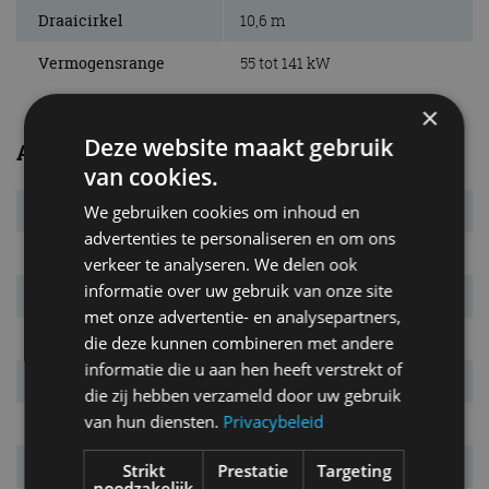
Draaicirkel
10,6 m
Vermogensrange
55 tot 141 kW
×
Deze website maakt gebruik
Afmetingen en gewichten
van cookies.
We gebruiken cookies om inhoud en
Massa leeg
1.051 kg
advertenties te personaliseren en om ons
L x B x H
3.972 x 1.682 x 1.453 mm
verkeer te analyseren. We delen ook
informatie over uw gebruik van onze site
Inh. bag. ruimte.
280 l
met onze advertentie- en analysepartners,
Bandenmaat
185/60 R15
die deze kunnen combineren met andere
informatie die u aan hen heeft verstrekt of
Wielbasis
2.470 mm
die zij hebben verzameld door uw gebruik
van hun diensten.
Privacybeleid
Max. aanh. gew.
1.000 kg
Tankinhoud
45 l
Strikt
Prestatie
Targeting
noodzakelijk