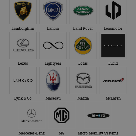
Lamborghini
Lancia
Land Rover
Leapmotor
Lexus
Lightyear
Lotus
Lucid
Lynk & Co
Maserati
Mazda
McLaren
Mercedes-Benz
MG
Micro Mobility Systems