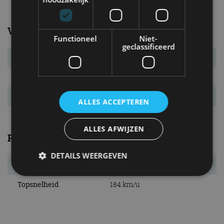
Verbruik
Functioneel
Niet-
geclassificeerd
Verbr. gecomb.
3,4 l/100km
CO₂-emissie
88 g/km
Energielabel
A
ALLES ACCEPTEREN
ALLES AFWIJZEN
Prestaties
DETAILS WEERGEVEN
Acc. 0-100 km/u
10,9 s
Topsnelheid
184 km/u
Strikt noodzakelijk
Prestatie
Targeting
Functioneel
Niet-geclassificeerd