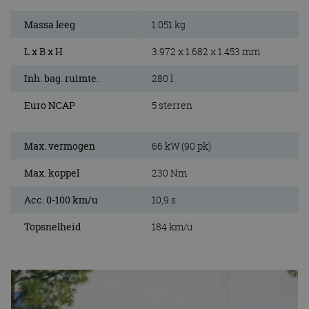
Massa leeg
1.051 kg
L x B x H
3.972 x 1.682 x 1.453 mm
Inh. bag. ruimte.
280 l
Euro NCAP
5 sterren
Max. vermogen
66 kW (90 pk)
Max. koppel
230 Nm
Acc. 0-100 km/u
10,9 s
Topsnelheid
184 km/u