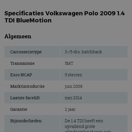
Specificaties Volkswagen Polo 2009 1.4
TDI BlueMotion
Algemeen
Carrosserietype
3-/5-drs. hatchback
Transmissie
5MT
Euro NCAP
5 sterren
Marktintroductie
juni 2009
Laatste facelift
mei 2014
Garantie
2 jaar
Bijzonderheden
De 1.4 TDI heeft een
opvallend grote
cilinderinhoud voor een