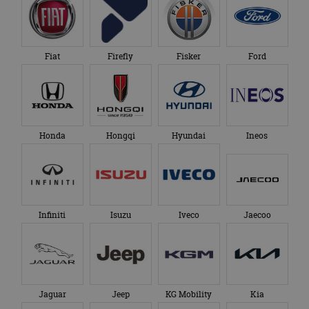
Fiat
Firefly
Fisker
Ford
Honda
Hongqi
Hyundai
Ineos
Infiniti
Isuzu
Iveco
Jaecoo
Jaguar
Jeep
KG Mobility
Kia