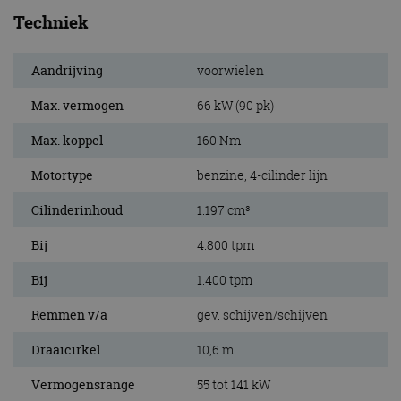
Techniek
Aandrijving
voorwielen
Max. vermogen
66 kW (90 pk)
Max. koppel
160 Nm
Motortype
benzine, 4-cilinder lijn
Cilinderinhoud
1.197 cm³
Bij
4.800 tpm
Bij
1.400 tpm
Remmen v/a
gev. schijven/schijven
Draaicirkel
10,6 m
Vermogensrange
55 tot 141 kW