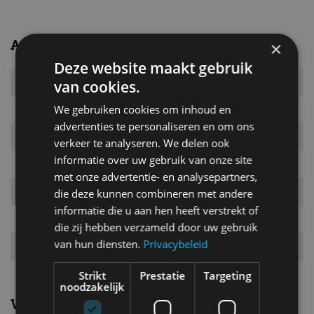
Afmetingen en gewichten
×
Deze website maakt gebruik
Massa leeg
1.007 kg
van cookies.
We gebruiken cookies om inhoud en
L x B x H
3.972 x 1.682 x 1.453 mm
advertenties te personaliseren en om ons
Inh. bag. ruimte.
280 l
verkeer te analyseren. We delen ook
informatie over uw gebruik van onze site
Bandenmaat
185/60 R15
met onze advertentie- en analysepartners,
Wielbasis
2.470 mm
die deze kunnen combineren met andere
informatie die u aan hen heeft verstrekt of
Max. aanh. gew.
1.000 kg
die zij hebben verzameld door uw gebruik
van hun diensten.
Privacybeleid
Tankinhoud
45 l
Strikt
Prestatie
Targeting
noodzakelijk
Verbruik