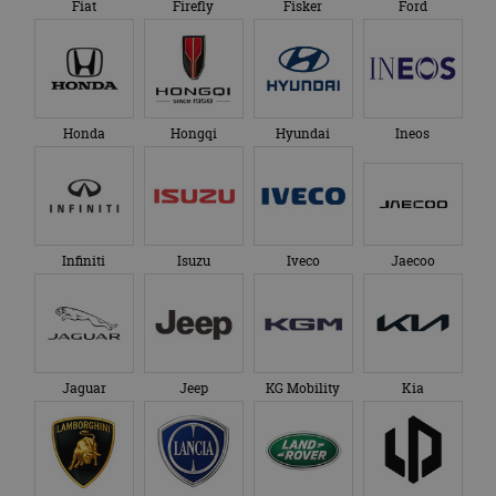
Fiat
Firefly
Fisker
Ford
Honda
Hongqi
Hyundai
Ineos
Infiniti
Isuzu
Iveco
Jaecoo
Jaguar
Jeep
KG Mobility
Kia