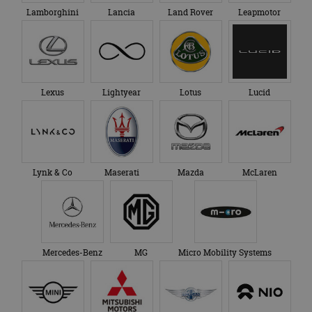
Lamborghini
Lancia
Land Rover
Leapmotor
Lexus
Lightyear
Lotus
Lucid
Lynk & Co
Maserati
Mazda
McLaren
Mercedes-Benz
MG
Micro Mobility Systems