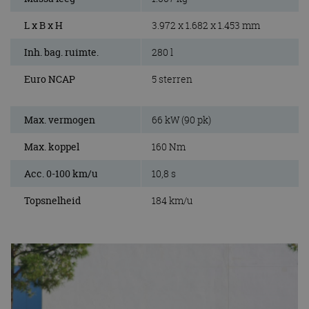
L x B x H
3.972 x 1.682 x 1.453 mm
Inh. bag. ruimte.
280 l
Euro NCAP
5 sterren
Max. vermogen
66 kW (90 pk)
Max. koppel
160 Nm
Acc. 0-100 km/u
10,8 s
Topsnelheid
184 km/u