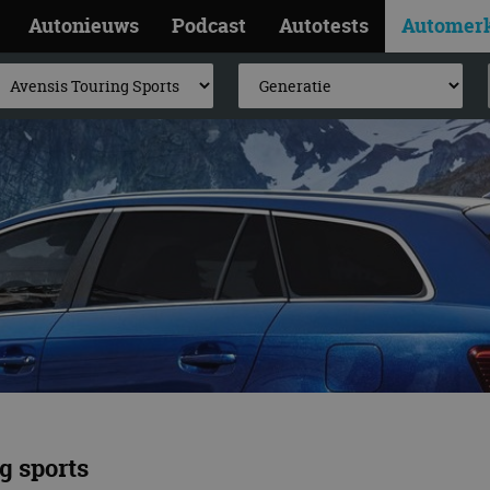
Autonieuws
Podcast
Autotests
Automer
g sports