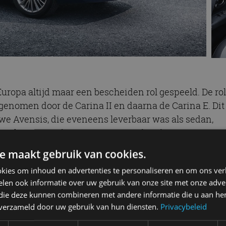
Europa altijd maar een bescheiden rol gespeeld. De rol
ngenomen door de Carina II en daarna de Carina E. Dit
we Avensis, die eveneens leverbaar was als sedan,
n verkopen nog beter te presteren dan de Carina-
e maakt gebruik van cookies.
kies om inhoud en advertenties te personaliseren en om ons ver
len ook informatie over uw gebruik van onze site met onze adver
waarbij de naam Avensis behouden bleef. Dezelfde
 die deze kunnen combineren met andere informatie die u aan hen
 staan, hoewel de liftback nu wel veel meer op de
n verzameld door uw gebruik van hun diensten.
Privacybeleid
neratie, die bij een facelift in 2015 zijn huidige vorm