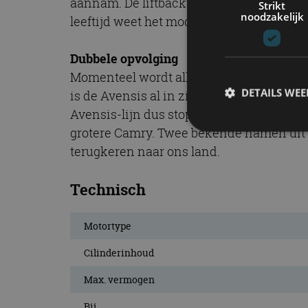
aannam. De liftbackversie kwam bij deze 
Strikt
noodzakelijk
leeftijd weet het model in heel Europa ge
Dubbele opvolging
Momenteel wordt alleen de stationwagen
DETAILS WE
is de Avensis al in zijn geheel verdwene
Avensis-lijn dus stopt. De auto zal worde
grotere Camry. Twee bekende namen uit 
terugkeren naar ons land.
S
Technisch
Strikt noodzakelijke
accountbeheer. De we
Naam
Motortype
cf_clearance
Cilinderinhoud
Max. vermogen
Bij