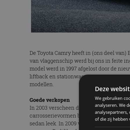
De Toyota Camry heeft in (ons deel van) 
van vlaggenschip werd bij ons in feite i
model werd in 1997 afgelost door de nieu
liftback en stationwagen. De auto wist i
modellen.
Deze websit
We gebruiken coo
Goede verkopen
analyseren. We de
In 2003 verscheen de tweede generatie, 
analysepartners,
carrosserievormen bleven in de prijslijst
of die zij hebbe
sedan leek. In 2009 verscheen de derde ge