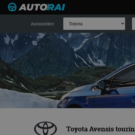
Autozoeker
Toyota Avensis tourin