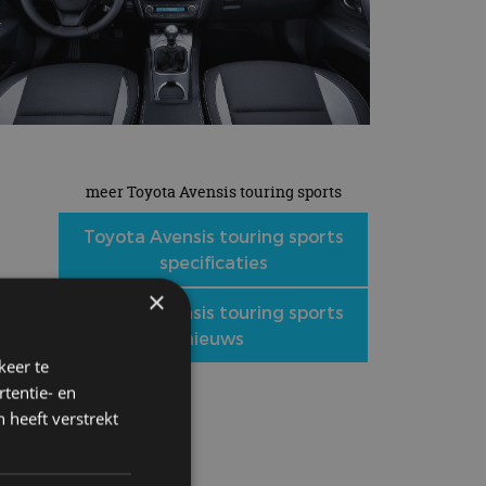
meer Toyota Avensis touring sports
Toyota Avensis touring sports
specificaties
×
Toyota Avensis touring sports
nieuws
keer te
tentie- en
 heeft verstrekt