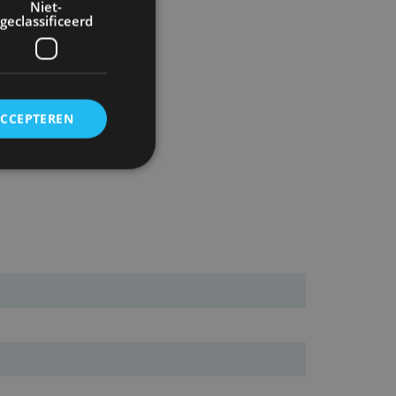
Niet-
geclassificeerd
ACCEPTEREN
rd
elding en
ervice om
es van de bezoeker
unen van de
den van