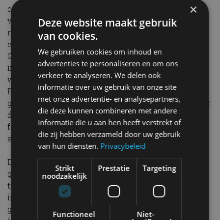
×
crossover. Of een Duitse sedan. De Camry is bedoeld
voor mensen die dezelfde luxe willen, maar hiervoor
Deze website maakt gebruik
niet te diep in de buidel willen tasten. Mensen die uit
van cookies.
eten gaan bij Van der Valk in plaats van restaurant
We gebruiken cookies om inhoud en
Goud van topkok Herman den Blijker. Die overnachten
advertenties te personaliseren en om ons
in het Holiday Inn in plaats van het Hilton. Een auto
verkeer te analyseren. We delen ook
wellicht voor de puissant rijke en gesloten familie
informatie over uw gebruik van onze site
Brenninkmeijer van C&A die erom bekendstaat het
met onze advertentie- en analysepartners,
geld niet over de balk te smijten, maar beslist niet voor
die deze kunnen combineren met andere
de glamoureuze Kardashians die zelfs nog met veel
informatie die u aan hen heeft verstrekt of
fanfare komen opdagen bij de opening van een
die zij hebben verzameld door uw gebruik
envelop.
van hun diensten.
Privacybeleid
De Toyota Camry is een statige sedan. Een
Strikt
Prestatie
Targeting
gedistingeerde heer die hier en daar een beetje in de
noodzakelijk
tijd is blijven hangen (traditioneel design,
infotainment) maar de concurrentie op andere
gebieden prima kan bijbenen of zelfs voorbijgaat
Functioneel
Niet-