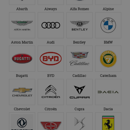
Abarth
Aiways
Alfa Romeo
Alpine
Aston Martin
Audi
Bentley
BMW
Bugatti
BYD
Cadillac
Caterham
Chevrolet
Citroën
Cupra
Dacia