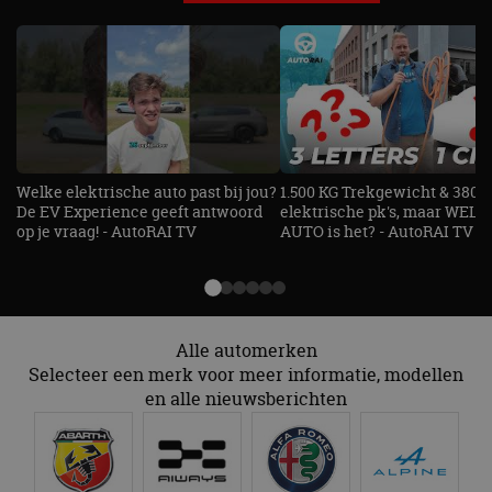
paginaverzoek op
genoemde website
een site en wordt
bezocht.
gebruikt om
bezoekers-, sessie-
IDE
1 jaar 1
Deze cookie wordt
Google LLC
en
maand
ingesteld door
.doubleclick.net
campagnegegeven
Doubleclick en voert
te berekenen voor
informatie uit over
de
hoe de eindgebruiker
analyserapporten
de website gebruikt
van de site.
en over eventuele
advertenties die de
_ga_SC6JKZPPKY
.autorai.nl
1 jaar 1
Deze cookie wordt
eindgebruiker heeft
maand
gebruikt door
Welke elektrische auto past bij jou?
1.500 KG Trekgewicht & 380
gezien voordat hij de
Google Analytics
De EV Experience geeft antwoord
elektrische pk's, maar WELK
genoemde website
om de sessiestatus
bezocht.
op je vraag! - AutoRAI TV
AUTO is het? - AutoRAI TV
te behouden.
Alle automerken
Selecteer een merk voor meer informatie, modellen
en alle nieuwsberichten