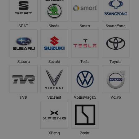
SEAT
Skoda
Smart
SsangYong
Subaru
Suzuki
Tesla
Toyota
TVR
VinFast
Volkswagen
Volvo
XPeng
Zeekr