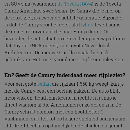
en SUV’s na (waaronder
de Toyota RAV4
) is de Toyota
Camry Amerika’s
sweetheart
. De Camry die je hier op
de foto’s ziet, is alweer de achtste generatie. Bijzonder
is dat de Camry voor het eerst als
Hybrid
leverbaar is,
de enige motorvariant die naar Europa komt. Ook
bijzonder: de auto staat op een volledig nieuw platform
dat Toyota TNGA noemt, van Toyota New Global
Architecture. De nieuwe Corolla maakt hier ook
gebruik van. Het moet vooral meer rijplezier opleveren.
En? Geeft de Camry inderdaad meer rijplezier?
Voor een grote
sedan
die rijklaar 1.660 kg weegt, kun je
met de Camry best een bochtje pakken. De auto blijft
mooi vlak en houdt zijn koers. In rechte lijn snap je
direct waarom al die Amerikanen er zo dol op zijn. De
Camry schrijft comfort met een hoofdletter C.
Vanbinnen blijft het tot op hogere snelheid aangenaam
stil. Je zit heel fijn op tamelijk brede stoelen en geniet