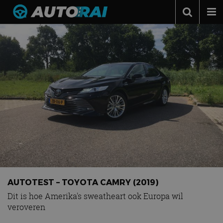
Autonieuws
Podcast
Autotests
Automerken
Adverteren
Contact
MotorRAI.nl
AUTOTEST – TOYOTA CAMRY (2019)
Dit is hoe Amerika's sweatheart ook Europa wil
veroveren