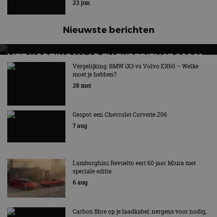
23 jun
Aanbieder
/
Naam
Vervaldatum
Omschrijv
Domein
Nieuwste berichten
cf_clearance
1 jaar
Deze cooki
Cloudflare,
gebruikt d
Inc.
CloudFlare
.autorai.nl
vertrouwd
MET KORTING NAAR EV EXPERIENCE 2026?
te identific
beveiligin
AUTORAI REGELT HET!
Vergelijking: BMW iX3 vs Volvo EX60 – Welke
op basis va
moet je hebben?
adres van 
EV Experience 2026 van 24 tot 26 september
te omzeilen
28 mei
essentieel 
ondersteu
veiligheid 
website fun
Gespot: een Chevrolet Corvette Z06
het bieden
beschermi
7 aug
kwaadaard
bezoekers.
CookieScriptConsent
4 weken 2
Deze cooki
CookieScript
dagen
gebruikt d
autorai.nl
Lamborghini Revuelto eert 60 jaar Miura met
Google Privacy Policy
Cookie-Scr
speciale editie
service om
cookievoo
6 aug
bezoekers 
onthouden.
banner van
Script.com 
Carbon fibre op je laadkabel: nergens voor nodig,
noodzakeli