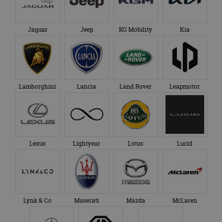
Jaguar
Jeep
KG Mobility
Kia
Lamborghini
Lancia
Land Rover
Leapmotor
Lexus
Lightyear
Lotus
Lucid
Lynk & Co
Maserati
Mazda
McLaren