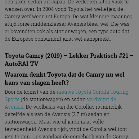
een grote sedan uit Japan. De verkopen laten vaak te
wensen over. In 2004 vond Toyota het welletjes; de
Camry verdween uit Europa. De wat kleinere maar nog
altijd forse middenklasser Avensis bleef wel. Die was
er bovendien ook als stationwagen, een type auto dat
de Europese consument juist wel aanspreekt.
Toyota Camry (2019) – Lekker Praktisch #21 –
AutoRAI TV
Waarom denkt Toyota dat de Camry nu wel
kans van slagen heeft?
Door de komst van de
nieuwe Toyota Corolla Touring
Sports
(de stationwagen) en sedan
verdwijnt de
Avensis
. De wielbasis van die Corolla’s is namelijk
dezelfde als van de Avensis (2,7 m) sedan en
stationwagen. Maar wie al jaren naar volle
tevredenheid Avensis rijdt, vindt de Corolla wellicht
iets te min. Dus vandaar de comeback van de Camry.