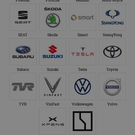
Polestar
Porsche
Renault
Rolls-Royce
SEAT
Skoda
Smart
SsangYong
Subaru
Suzuki
Tesla
Toyota
TVR
VinFast
Volkswagen
Volvo