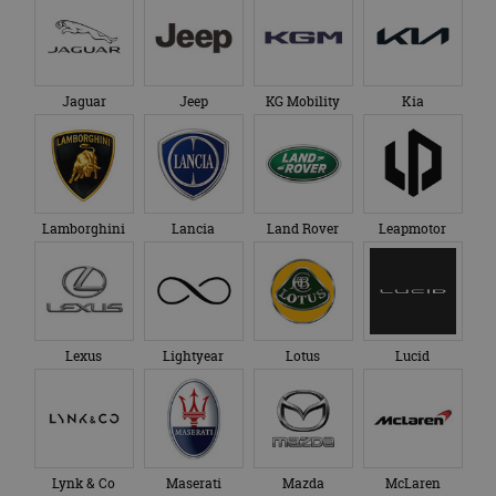
Jaguar
Jeep
KG Mobility
Kia
Lamborghini
Lancia
Land Rover
Leapmotor
Lexus
Lightyear
Lotus
Lucid
Lynk & Co
Maserati
Mazda
McLaren