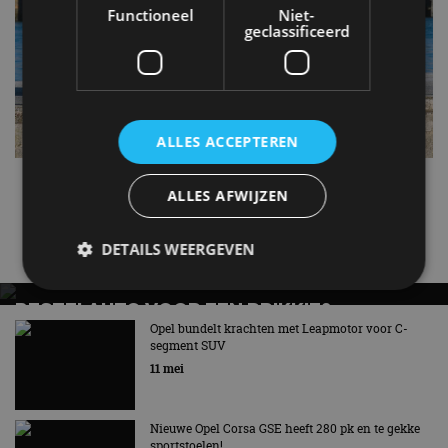
Functioneel
Niet-
geclassificeerd
ALLES ACCEPTEREN
ALLES AFWIJZEN
Grandland X
Opel
DETAILS WEERGEVEN
Gerelateerde berichten
BESTELAUTO VOOR EEN PRIKKIE?
STELLANTIS KOMT MET SMART COMPACT
Opel bundelt krachten met Leapmotor voor C-
Strikt noodzakelijk
Prestatie
Targeting
segment SUV
VAN-FAMILIE
Functioneel
Niet-geclassificeerd
11 mei
Smart Compact Van wordt onder vier merken
Strikt noodzakelijke cookies maken de
aangeboden
kernfunctionaliteiten van de website mogelijk, zoals
gebruikersaanmelding en accountbeheer. De
Nieuwe Opel Corsa GSE heeft 280 pk en te gekke
website kan niet goed worden gebruikt zonder de
sportstoelen!