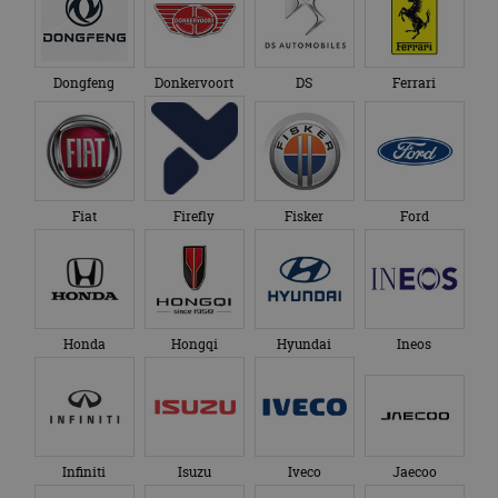
Dongfeng
Donkervoort
DS
Ferrari
Fiat
Firefly
Fisker
Ford
Honda
Hongqi
Hyundai
Ineos
Infiniti
Isuzu
Iveco
Jaecoo