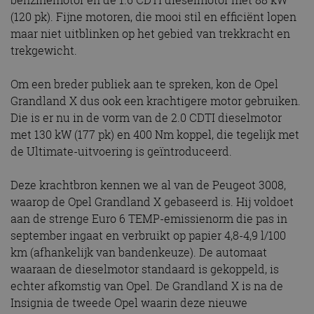
benzinemotor en de 1.6 CDTI dieselmotor met 88 kW
(120 pk). Fijne motoren, die mooi stil en efficiënt lopen
maar niet uitblinken op het gebied van trekkracht en
trekgewicht.
Om een breder publiek aan te spreken, kon de Opel
Grandland X dus ook een krachtigere motor gebruiken.
Die is er nu in de vorm van de 2.0 CDTI dieselmotor
met 130 kW (177 pk) en 400 Nm koppel, die tegelijk met
de Ultimate-uitvoering is geïntroduceerd.
Deze krachtbron kennen we al van de Peugeot 3008,
waarop de Opel Grandland X gebaseerd is. Hij voldoet
aan de strenge Euro 6 TEMP-emissienorm die pas in
september ingaat en verbruikt op papier 4,8-4,9 l/100
km (afhankelijk van bandenkeuze). De automaat
waaraan de dieselmotor standaard is gekoppeld, is
echter afkomstig van Opel. De Grandland X is na de
Insignia de tweede Opel waarin deze nieuwe