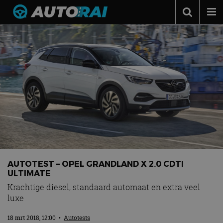
Autonieuws
Podcast
Autotests
Automerken
Adverteren
Contact
MotorRAI.nl
AUTOTEST – OPEL GRANDLAND X 2.0 CDTI
ULTIMATE
Krachtige diesel, standaard automaat en extra veel
luxe
18 mrt 2018, 12:00
•
Autotests