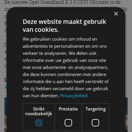
De nieuwe Opel Grandland X 2.0 CDTI Ultimate is de
duurste versie op de prijslijst. Deze kost 51.499 euro. Hij
×
concurreert met auto’s als de Peugeot 3008 GT 2.0
Deze website maakt gebruik
BlueHDI 180, de Ford Kuga 2.0 TDCi en de SEAT Ateca
van cookies.
2.0 TDI, die allemaal rond de 50.000 euro kosten.
We gebruiken cookies om inhoud en
De Opel Grandland X 2.0 CDTI automaat is er ook in
advertenties te personaliseren en om ons
andere uitrustingsniveaus, voor prijzen vanaf 47.499
verkeer te analyseren. We delen ook
euro. De uitvoering Ultimate begint bij 37.799 euro in
informatie over uw gebruik van onze site
combinatie met de benzinemotor.
met onze advertentie- en analysepartners,
die deze kunnen combineren met andere
LEES OOK:
Reportage – Bergbeklimmen met de SEAT
informatie die u aan hen heeft verstrekt of
Ateca FR
die zij hebben verzameld door uw gebruik
van hun diensten.
Privacybeleid
Strikt
Prestatie
Targeting
noodzakelijk