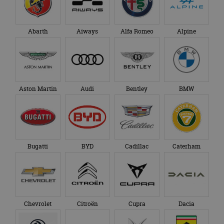
Abarth
Aiways
Alfa Romeo
Alpine
Aston Martin
Audi
Bentley
BMW
Bugatti
BYD
Cadillac
Caterham
Chevrolet
Citroën
Cupra
Dacia