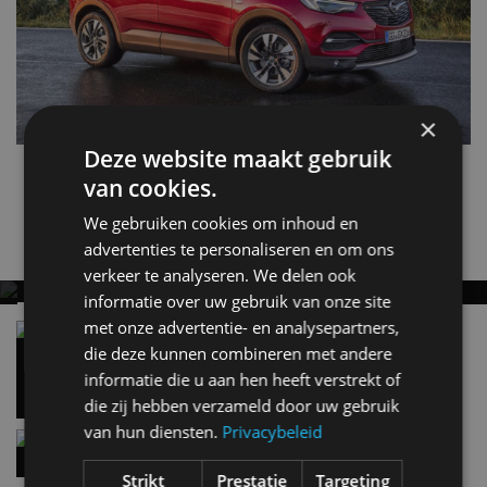
×
Deze website maakt gebruik
van cookies.
Grandland X
Opel
We gebruiken cookies om inhoud en
Gerelateerde berichten
advertenties te personaliseren en om ons
verkeer te analyseren. We delen ook
informatie over uw gebruik van onze site
BESTELAUTO VOOR EEN PRIKKIE?
met onze advertentie- en analysepartners,
STELLANTIS KOMT MET SMART COMPACT
Opel bundelt krachten met Leapmotor voor C-
segment SUV
die deze kunnen combineren met andere
VAN-FAMILIE
11 mei
informatie die u aan hen heeft verstrekt of
Smart Compact Van wordt onder vier merken
die zij hebben verzameld door uw gebruik
aangeboden
van hun diensten.
Privacybeleid
Nieuwe Opel Corsa GSE heeft 280 pk en te gekke
sportstoelen!
Strikt
Prestatie
Targeting
6 mei