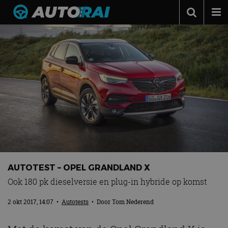
Autonieuws
Podcast
Autotests
Automerken
Adverteren
Contact
MotorRAI.nl
AUTOTEST – OPEL GRANDLAND X
Ook 180 pk dieselversie en plug-in hybride op komst
2 okt 2017, 14:07
•
Autotests
• Door
Tom Nederend