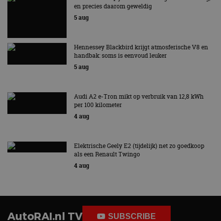
en precies daarom geweldig
Strikt noodzakelijke cookies maken de
5 aug
kernfunctionaliteiten van de website mogelijk, zoals
gebruikersaanmelding en accountbeheer. De
website kan niet goed worden gebruikt zonder de
strikt noodzakelijke cookies.
Hennessey Blackbird krijgt atmosferische V8 en
handbak: soms is eenvoud leuker
Aanbieder
/
Naam
Vervaldatum
Omschrijv
Domein
5 aug
cf_clearance
1 jaar
Deze cooki
Cloudflare,
gebruikt d
Inc.
CloudFlare
.autorai.nl
Audi A2 e-Tron mikt op verbruik van 12,8 kWh
vertrouwd
per 100 kilometer
te identific
beveiligin
4 aug
op basis va
adres van 
te omzeilen
essentieel 
Elektrische Geely E2 (tijdelijk) net zo goedkoop
ondersteu
als een Renault Twingo
veiligheid 
website fun
4 aug
het bieden
beschermi
kwaadaard
bezoekers.
CookieScriptConsent
4 weken 2
Deze cooki
CookieScript
dagen
gebruikt d
autorai.nl
AutoRAI.nl TV
SUBSCRIBE
Google Privacy Policy
Cookie-Scr