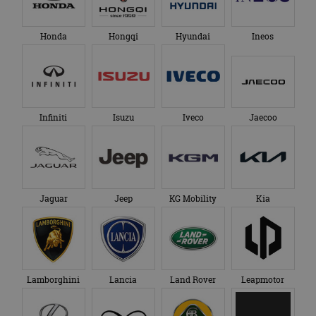
Honda
Hongqi
Hyundai
Ineos
Infiniti
Isuzu
Iveco
Jaecoo
Jaguar
Jeep
KG Mobility
Kia
Lamborghini
Lancia
Land Rover
Leapmotor