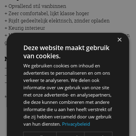
+ Opvallend stil vanbinnen
+ Zeer comfortabel, lijkt klasse hoger
+ Rijdt gedeeltelijk elektrisch, zónder opladen
+ Keurig interieur
+ Netjes uitgerust met o.m. cruisecontrol, automaat en
×
goed klinkend audiosysteem
Deze website maakt gebruik
van cookies.
Minpunten
We gebruiken cookies om inhoud en
– Slechts één motor leverbaar
advertenties te personaliseren en om ons
– Geen trekgewicht
verkeer te analyseren. We delen ook
– Begint wat op leeftijd te raken
informatie over uw gebruik van onze site
met onze advertentie- en analysepartners,
* Cijfers RAI Vereniging
die deze kunnen combineren met andere
informatie die u aan hen heeft verstrekt of
CT
Lexus
die zij hebben verzameld door uw gebruik
van hun diensten.
Privacybeleid
Gerelateerde berichten