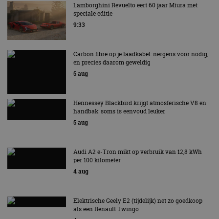
Lamborghini Revuelto eert 60 jaar Miura met
speciale editie
Strikt noodzakelijke cookies maken de
kernfunctionaliteiten van de website mogelijk, zoals
9:33
gebruikersaanmelding en accountbeheer. De
website kan niet goed worden gebruikt zonder de
strikt noodzakelijke cookies.
Carbon fibre op je laadkabel: nergens voor nodig,
Aanbieder
/
en precies daarom geweldig
Naam
Vervaldatum
Omschrijv
Domein
5 aug
cf_clearance
1 jaar
Deze cooki
Cloudflare,
gebruikt d
Inc.
CloudFlare
.autorai.nl
Hennessey Blackbird krijgt atmosferische V8 en
vertrouwd
te identific
handbak: soms is eenvoud leuker
beveiligin
5 aug
op basis va
adres van 
te omzeilen
essentieel 
Audi A2 e-Tron mikt op verbruik van 12,8 kWh
ondersteu
veiligheid 
per 100 kilometer
website fun
4 aug
het bieden
beschermi
kwaadaard
bezoekers.
Elektrische Geely E2 (tijdelijk) net zo goedkoop
CookieScriptConsent
4 weken 2
Deze cooki
CookieScript
als een Renault Twingo
dagen
gebruikt d
autorai.nl