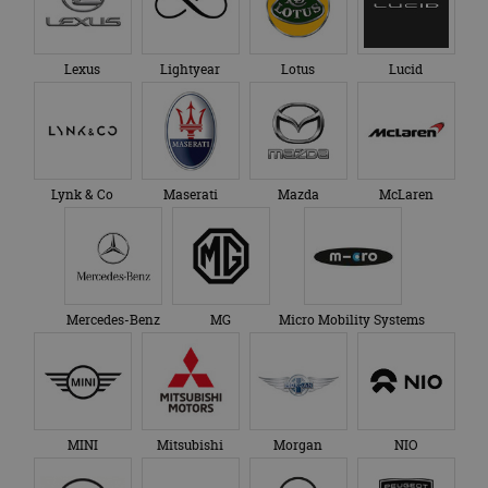
Lexus
Lightyear
Lotus
Lucid
Lynk & Co
Maserati
Mazda
McLaren
Mercedes-Benz
MG
Micro Mobility Systems
MINI
Mitsubishi
Morgan
NIO