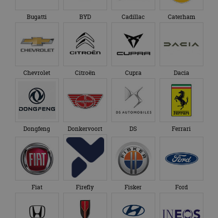
Bugatti
BYD
Cadillac
Caterham
Chevrolet
Citroën
Cupra
Dacia
Dongfeng
Donkervoort
DS
Ferrari
Fiat
Firefly
Fisker
Ford