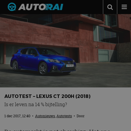
Autonieuws
Podcast
Autotests
Automerken
Adverteren
Contact
MotorRAI.nl
AUTOTEST – LEXUS CT 200H (2018)
Is er leven na 14 % bijtelling?
1 dec 2017, 12:40
•
Autonieuws
,
Autotests
• Door