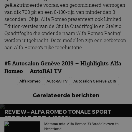
geëlektrificeerde vooras, een gecombineerd vermogen
van dik 700 pk en een 0-100-tijd van minder dan 3
seconden. Ohja, Alfa Romeo presenteert ook Limited
Edition-versies van de Giulia Quadrifoglio en Stelvio
Quadrifoglio die onder de naam ‘Alfa Romeo Racing’
worden uitgebracht. Deze modellen zijn een eerbetoon
aan Alfa Romeo’s rijke racehistorie.
#5 Autosalon Genève 2019 – Highlights Alfa
Romeo – AutoRAI TV
Alfa Romeo
AutoRAI TV
Autosalon Genève 2019
Gerelateerde berichten
REVIEW – ALFA ROMEO TONALE SPORT
SPECIALE IBRIDA (2026)
Mamma mia: Alfa Romeo 33 Stradale even in
Voortaan altijd met stekker
Nederland!