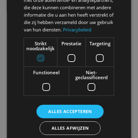
met onze advertentie- en analysepartners,
Selecteer een merk voor meer informatie, modellen
die deze kunnen combineren met andere
en alle nieuwsberichten
informatie die u aan hen heeft verstrekt of
die zij hebben verzameld door uw gebruik
van hun diensten.
Privacybeleid
Strikt
Prestatie
Targeting
Abarth
Aiways
Alfa Romeo
Alpine
noodzakelijk
Functioneel
Niet-
geclassificeerd
Aston Martin
Audi
Bentley
BMW
ALLES ACCEPTEREN
Bugatti
BYD
Cadillac
Caterham
ALLES AFWIJZEN