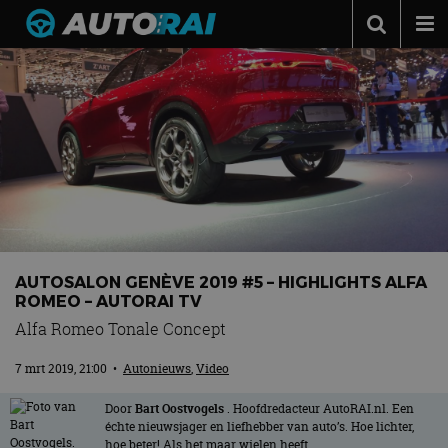
Autonieuws
Podcast
Autotests
Automerken
Adverteren
Contact
AUTOSALON GENÈVE 2019 #5 – HIGHLIGHTS ALFA
MotorRAI.nl
ROMEO – AUTORAI TV
Alfa Romeo Tonale Concept
7 mrt 2019, 21:00
•
Autonieuws
,
Video
Door
Bart Oostvogels
. Hoofdredacteur AutoRAI.nl. Een
échte nieuwsjager en liefhebber van auto’s. Hoe lichter,
hoe beter! Als het maar wielen heeft.