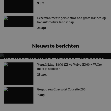
9 jun
Deze man met te gekke snor had grote invloed op
het automotive landschap
28 apr
Nieuwste berichten
MET KORTING NAAR EV EXPERIENCE 2026?
AUTORAI REGELT HET!
Vergelijking: BMW iX3 vs Volvo EX60 – Welke
moet je hebben?
EV Experience 2026 van 24 tot 26 september
28 mei
Gespot: een Chevrolet Corvette Z06
7 aug