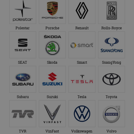
bezocht.
te behouden.
Polestar
Porsche
Renault
Rolls-Royce
SEAT
Skoda
Smart
SsangYong
Subaru
Suzuki
Tesla
Toyota
TVR
VinFast
Volkswagen
Volvo