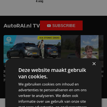
4 aug
AutoRAI.nl TV
SUBSCRIBE
×
Deze website maakt gebruik
KIA Stonic Mild-Hybrid (2026),
Welke elektrische auto past b
van cookies.
benzine, handbak, het bestaat nog! -
De EV Experience geeft ant
REVIEW - AutoRAI TV
op je vraag! - AutoRAI TV
We gebruiken cookies om inhoud en
advertenties te personaliseren en om ons
verkeer te analyseren. We delen ook
informatie over uw gebruik van onze site
Alle automerken