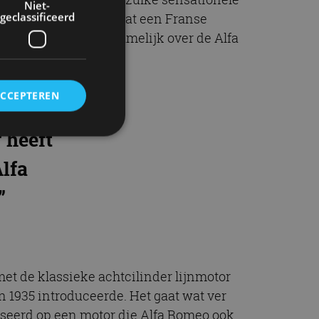
Niet-
geclassificeerd
teken te zien was en dat een Franse
ijk in. Hij had het namelijk over de Alfa
ACCEPTEREN
n de
 heeft
Alfa
rd
”
elding en
ervice om
met de klassieke achtcilinder lijnmotor
es van de bezoeker
unen van de
n 1935 introduceerde. Het gaat wat ver
den van
aseerd op een motor die Alfa Romeo ook