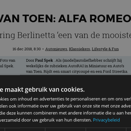
VAN TOEN: ALFA ROMEO
ng Berlinetta ‘een van de mooiste
16 dec 2018, 8:30
•
Autonieuws
,
Klassiekers
,
Lifestyle & Fun
Door
Paul Spek
. Als (model)autoliefhebber schrijft hij
wekelijks de rubrieken AutoRAI in Miniatuur en Auto’s
van Toen. Rijdt een smart citycoupé en een Ford Streetka.
e maakt gebruik van cookies.
900B Touring Berlinetta had willen hebben
kies om inhoud en advertenties te personaliseren en om ons ver
n geveild.
len ook informatie over uw gebruik van onze site met onze adver
 die deze kunnen combineren met andere informatie die u aan hen
n verzameld door uw gebruik van hun diensten.
Privacybeleid
r een Alfa Romeo die voor 22 miljoen euro geveild zou