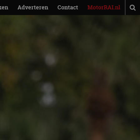
ken
Adverteren
Contact
MotorRAI.nl