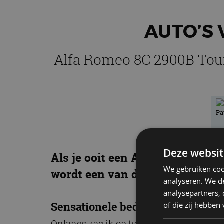
AUTO’S 
Alfa Romeo 8C 2900B Touri
Deze websit
Als je ooit een Alfa Romeo 8C 2
We gebruiken coo
wordt een van de vijf exemplare
analyseren. We de
analysepartners,
Sensationele bedragen
of die zij hebbe
Onlangs zag ik op tv een
nieuwsitem
ove