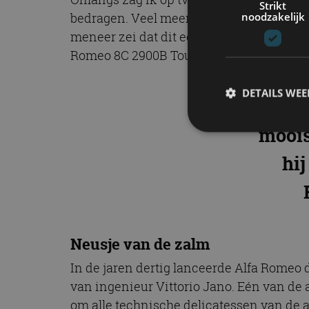
Strikt
noodzakelijk
bedragen. Veel meer informatie bevatte h
meneer zei dat dit een van de mooiste voor
Romeo 8C 2900B Touring Berlinetta uit 19
DETAILS WE
“Ee
moois
hij
S
Strikt noodzakelijke
accountbeheer. De we
Naam
Neusje van de zalm
cf_clearance
In de jaren dertig lanceerde Alfa Romeo d
van ingenieur Vittorio Jano. Eén van de a
om alle technische delicatessen van de 