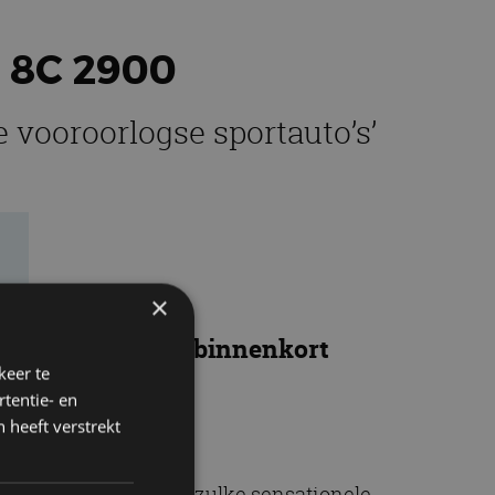
 8C 2900
 vooroorlogse sportauto’s’
×
, is dit je kans: binnenkort
keer te
tentie- en
 heeft verstrekt
 worden. Altijd leuk, zulke sensationele