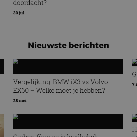
doordacht?
30 jul
Nieuwste berichten
G
Vergelijking: BMW iX3 vs Volvo
7 
EX60 – Welke moet je hebben?
28 mei
H
Carbon fibre op je laadkabel: