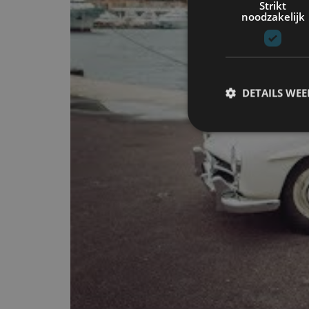
Strikt
noodzakelijk
DETAILS WE
S
Strikt noodzakelijke
accountbeheer. De we
Naam
cf_clearance