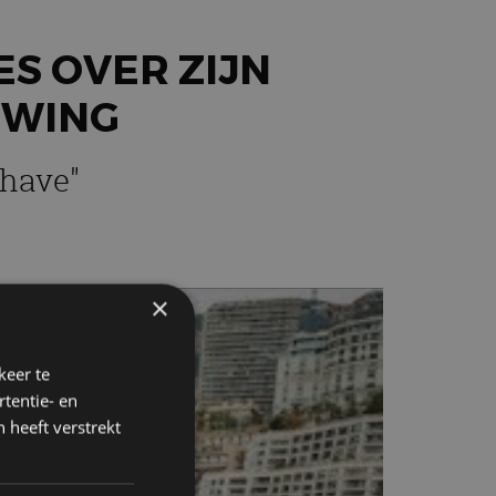
ES OVER ZIJN
LWING
 have"
×
keer te
tentie- en
 heeft verstrekt