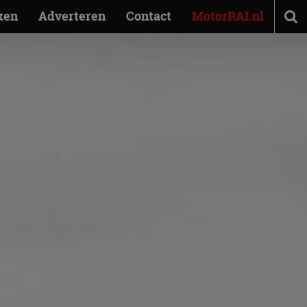
ken
Adverteren
Contact
MotorRAI.nl