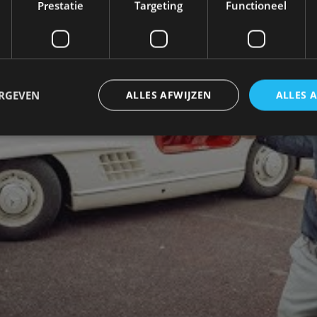
Prestatie
Targeting
Functioneel
ERGEVEN
ALLES AFWIJZEN
ALLES 
trikt noodzakelijk
Prestatie
Targeting
Functioneel
Niet-geclassificee
 cookies maken de kernfunctionaliteiten van de website mogelijk, zoals gebruikersaanm
bsite kan niet goed worden gebruikt zonder de strikt noodzakelijke cookies.
Aanbieder
/
Vervaldatum
Omschrijving
Domein
1 jaar
Deze cookie wordt gebruikt door de CloudFlare-s
Cloudflare,
vertrouwd webverkeer te identificeren en alle
Inc.
beveiligingsbeperkingen op basis van het IP-adr
.autorai.nl
te omzeilen. Het is essentieel voor het onderste
veiligheid van een website functies en in het bie
bescherming tegen kwaadaardige bezoekers.