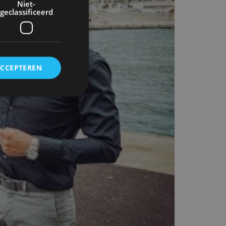
Niet-
geclassificeerd
ACCEPTEREN
rd
elding en
ervice om
es van de bezoeker
unen van de
den van