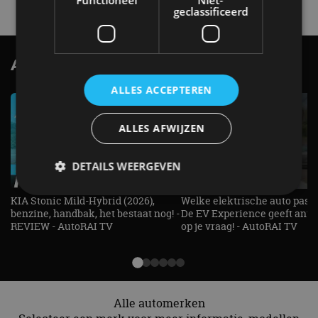
Functioneel
Niet-
geclassificeerd
AutoRAI.nl TV
SUBSCRIBE
ALLES ACCEPTEREN
ALLES AFWIJZEN
DETAILS WEERGEVEN
KIA Stonic Mild-Hybrid (2026),
Welke elektrische auto past b
benzine, handbak, het bestaat nog! -
De EV Experience geeft ant
Strikt noodzakelijk
Prestatie
Targeting
REVIEW - AutoRAI TV
op je vraag! - AutoRAI TV
Functioneel
Niet-geclassificeerd
Strikt noodzakelijke cookies maken de
kernfunctionaliteiten van de website mogelijk, zoals
gebruikersaanmelding en accountbeheer. De
Alle automerken
website kan niet goed worden gebruikt zonder de
strikt noodzakelijke cookies.