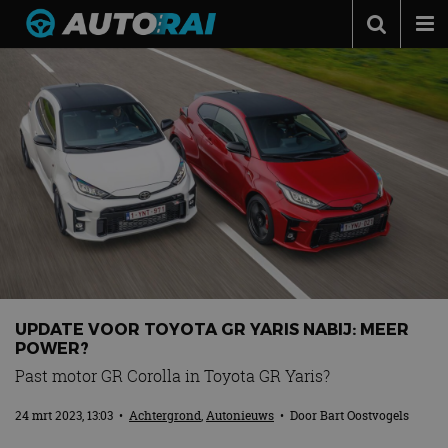
Autonieuws
Podcast
Autotests
Automerken
Adverteren
Contact
MotorRAI.nl
UPDATE VOOR TOYOTA GR YARIS NABIJ: MEER
POWER?
Past motor GR Corolla in Toyota GR Yaris?
24 mrt 2023, 13:03
•
Achtergrond
,
Autonieuws
• Door
Bart Oostvogels