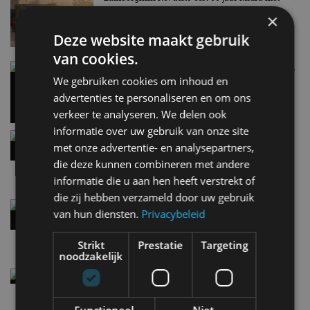
speciale editie
×
6 aug
Deze website maakt gebruik
van cookies.
Carbon fibre op je laadkabel: nergens voor nodig,
en precies daarom geweldig
We gebruiken cookies om inhoud en
5 aug
advertenties te personaliseren en om ons
verkeer te analyseren. We delen ook
informatie over uw gebruik van onze site
Hennessey Blackbird krijgt atmosferische V8 en
met onze advertentie- en analysepartners,
handbak: soms is eenvoud leuker
die deze kunnen combineren met andere
5 aug
informatie die u aan hen heeft verstrekt of
die zij hebben verzameld door uw gebruik
Audi A2 e-Tron mikt op verbruik van 12,8 kWh
van hun diensten.
Privacybeleid
per 100 kilometer
4 aug
Strikt
Prestatie
Targeting
noodzakelijk
Elektrische Geely E2 (tijdelijk) net zo goedkoop
als een Renault Twingo
4 aug