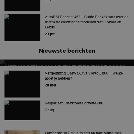
gezinnen?
AutoRAI Podcast #53 – Guido Roozekrans over de
nieuwste elektrische modellen van Toyota en
Lexus
23 jun
Nieuwste berichten
MET KORTING NAAR EV EXPERIENCE 2026?
AUTORAI REGELT HET!
Vergelijking: BMW iX3 vs Volvo EX60 – Welke
moet je hebben?
EV Experience 2026 van 24 tot 26 september
28 mei
Gespot: een Chevrolet Corvette Z06
7 aug
Lamborghini Revuelto eert 60 jaar Miura met