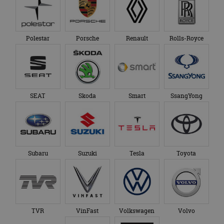
Polestar
Porsche
Renault
Rolls-Royce
SEAT
Skoda
Smart
SsangYong
Subaru
Suzuki
Tesla
Toyota
TVR
VinFast
Volkswagen
Volvo