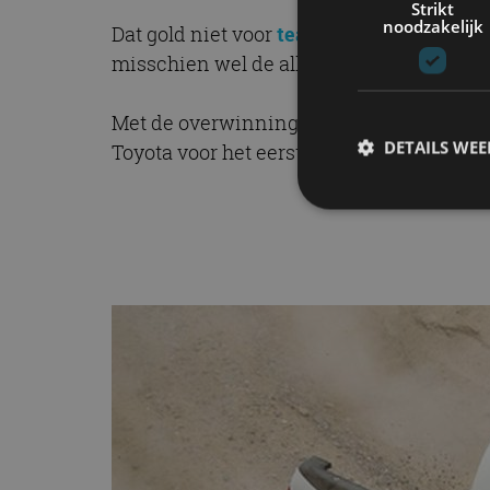
Strikt
noodzakelijk
Dat gold niet voor
teamgenoot Bernard t
misschien wel de allersnelste was en vier
Met de overwinning van de Dakar Rally 
DETAILS WE
Toyota voor het eerst de 24 uur van Le Ma
S
Strikt noodzakelijke
accountbeheer. De we
Naam
cf_clearance