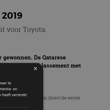
 2019
it voor Toyota.
ly gewonnen. De Qatarese
indigde in het klassement met
×
rd.
keer te
tentie- en
 heeft verstrekt
 van 2011 en 2015 won direct de eerste