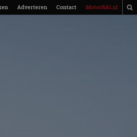
ken
Adverteren
Contact
MotorRAI.nl