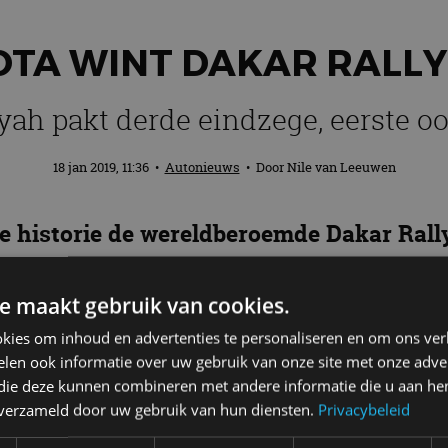
TA WINT DAKAR RALLY
yah pakt derde eindzege, eerste oo
18 jan 2019, 11:36
•
Autonieuws
• Door
Nile van Leeuwen
 de historie de wereldberoemde Dakar Ral
met zijn Toyota Hilux
oppermachtig en e
 Nani Roma, die met zijn MINI tweede we
e maakt gebruik van cookies.
kies om inhoud en advertenties te personaliseren en om ons ver
len ook informatie over uw gebruik van onze site met onze adver
 die deze kunnen combineren met andere informatie die u aan hen
 de favorieten voor de overwinning. De Dakar-winnaar
n verzameld door uw gebruik van hun diensten.
Privacybeleid
ages relatief weinig problemen.