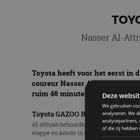
TOYO
Nasser Al-Atti
Toyota heeft voor het eerst in
coureur Nasser Al-Attiyah was 
ruim 46 minuten voorsprong op
Deze websit
We gebruiken coo
Toyota GAZOO Racing
analyseren. We de
analysepartners,
Al-Attiyah behoorden van meet af aan tot
of die zij hebbe
etappe en kende in de daaropvolgende st