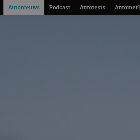
Autonieuws
Podcast
Autotests
Automer