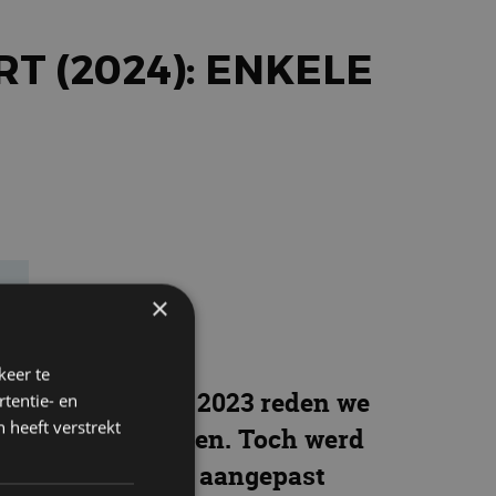
T (2024): ENKELE
e
×
keer te
 website. In juli 2023 reden we
tentie- en
 heeft verstrekt
r de loep te nemen. Toch werd
r weer wat zaken aangepast