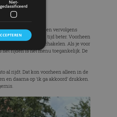
Niet-
geclassificeerd
hter de schermen worden vervolgens
ACCEPTEREN
n ze na verloop van tijd beter. Voorheen
s het rijden uit te schakelen. Als je voor
ns het rijden is het menu toegankelijk. De
rd
elding en
o al rijdt. Dat kon voorheen alleen in de
en en daarna op ‘ik ga akkoord’ drukken.
ernis.
ervice om
es van de bezoeker
unen van de
den van