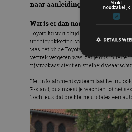
Strikt
naar aanleiding van feedback.
noodzakelijk
Wat is er dan nog aangepast?
Toyota luistert altijd aandachtig naar 
DETAILS WE
updatepakketten samengesteld die over-t
was het bij de Toyota Corolla bijvoorbeel
vertrek vergeten was, zat je dus in feite 
rijstrookassistent en snelheidswaarschu
S
Strikt noodzakelijke
Het infotainmentsysteem laat het nu ook t
accountbeheer. De we
P-stand, dus moest je wachten tot het sy
Naam
Toch leuk dat die kleine updates een aut
cf_clearance