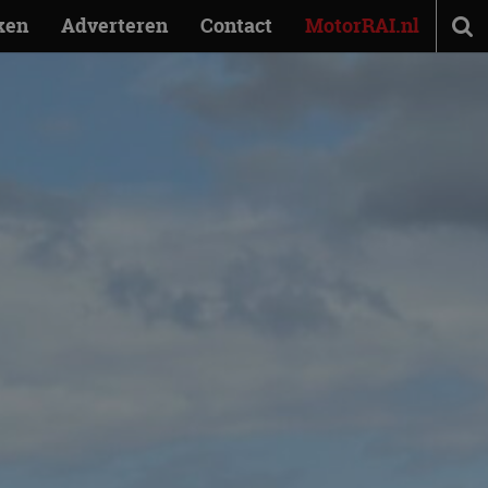
ken
Adverteren
Contact
MotorRAI.nl