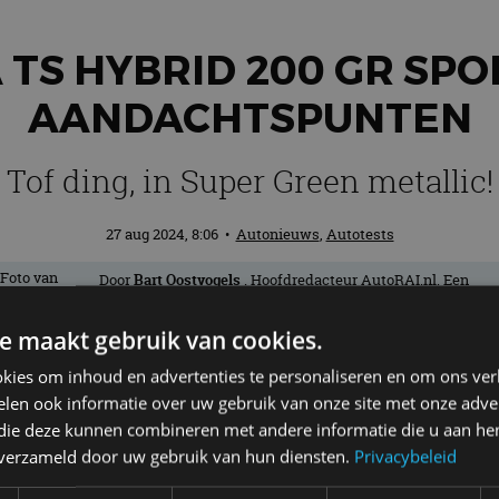
TS HYBRID 200 GR SPOR
AANDACHTSPUNTEN
Tof ding, in Super Green metallic!
27 aug 2024, 8:06
•
Autonieuws
,
Autotests
Door
Bart Oostvogels
. Hoofdredacteur AutoRAI.nl. Een
échte nieuwsjager en liefhebber van auto’s. Hoe lichter, ho
beter! Als het maar wielen heeft.
e maakt gebruik van cookies.
kies om inhoud en advertenties te personaliseren en om ons ver
s is al vaker de revue gepasseerd op deze
len ook informatie over uw gebruik van onze site met onze adver
 die deze kunnen combineren met andere informatie die u aan hen
olla Touring Sports
om alle updates onde
n verzameld door uw gebruik van hun diensten.
Privacybeleid
smaking, want achter de schermen zijn e