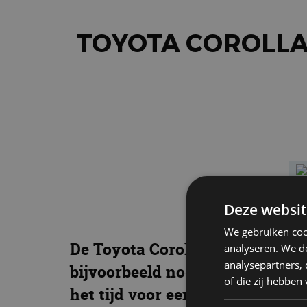
TOYOTA COROLLA 
Deze websit
We gebruiken coo
De Toyota Corolla Touring Sport
analyseren. We de
analysepartners,
bijvoorbeeld nog met het de
Cor
of die zij hebbe
het tijd voor een nieuwe kenni