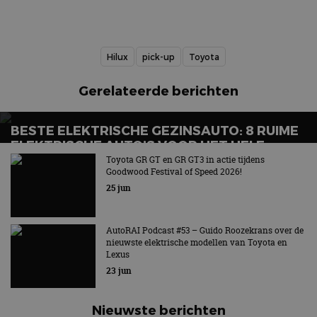
Hilux
pick-up
Toyota
Gerelateerde berichten
BESTE ELEKTRISCHE GEZINSAUTO: 8 RUIME
ELEKTRISCHE AUTO’S VOOR HET HELE
GEZIN
Toyota GR GT en GR GT3 in actie tijdens
Goodwood Festival of Speed 2026!
Wat is de beste elektrische gezinsauto voor grote
25 jun
gezinnen?
AutoRAI Podcast #53 – Guido Roozekrans over de
nieuwste elektrische modellen van Toyota en
Lexus
23 jun
Nieuwste berichten