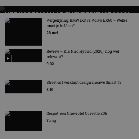
MET KORTING NAAR EV EXPERIENCE 2026?
AUTORAI REGELT HET!
Vergelijking: BMW iX3 vs Volvo EX60 – Welke
moet je hebben?
EV Experience 2026 van 24 tot 26 september
28 mei
Review – Kia Niro Hybrid (2026), nog wel
relevant?
9:02
Street-art verklapt design nieuwe Smart #2
8:10
Gespot: een Chevrolet Corvette Z06
7 aug