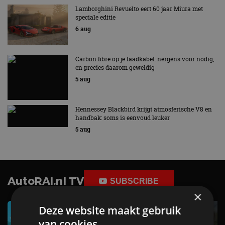
Lamborghini Revuelto eert 60 jaar Miura met
speciale editie
6 aug
Carbon fibre op je laadkabel: nergens voor nodig,
en precies daarom geweldig
5 aug
Hennessey Blackbird krijgt atmosferische V8 en
handbak: soms is eenvoud leuker
5 aug
AutoRAI.nl TV
SUBSCRIBE
×
Deze website maakt gebruik
van cookies.