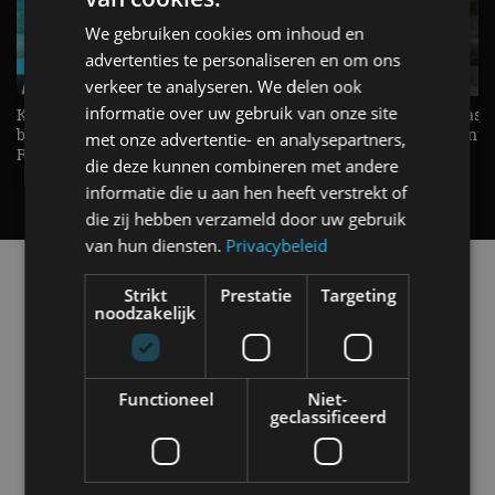
We gebruiken cookies om inhoud en
advertenties te personaliseren en om ons
verkeer te analyseren. We delen ook
informatie over uw gebruik van onze site
KIA Stonic Mild-Hybrid (2026),
Welke elektrische auto past b
benzine, handbak, het bestaat nog! -
De EV Experience geeft ant
met onze advertentie- en analysepartners,
REVIEW - AutoRAI TV
op je vraag! - AutoRAI TV
die deze kunnen combineren met andere
informatie die u aan hen heeft verstrekt of
die zij hebben verzameld door uw gebruik
van hun diensten.
Privacybeleid
Alle automerken
Strikt
Prestatie
Targeting
Selecteer een merk voor meer informatie, modellen
noodzakelijk
en alle nieuwsberichten
Functioneel
Niet-
geclassificeerd
Abarth
Aiways
Alfa Romeo
Alpine