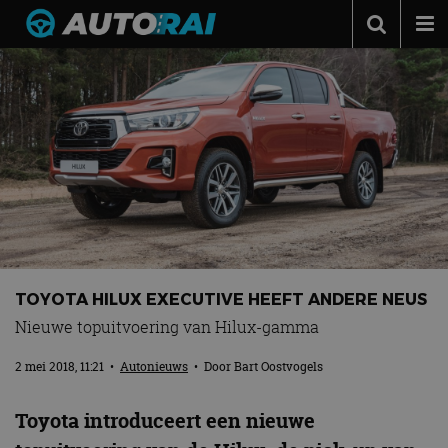
Autonieuws
Podcast
Autotests
Automerken
Adverteren
Contact
MotorRAI.nl
TOYOTA HILUX EXECUTIVE HEEFT ANDERE NEUS
Nieuwe topuitvoering van Hilux-gamma
2 mei 2018, 11:21
•
Autonieuws
• Door
Bart Oostvogels
Toyota introduceert een nieuwe