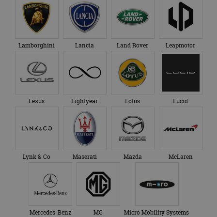
maand
gebruikt door
gezien voordat hij de
Google Analytics
genoemde website
om de sessiestatus
bezocht.
te behouden.
Lamborghini
Lancia
Land Rover
Leapmotor
Lexus
Lightyear
Lotus
Lucid
Lynk & Co
Maserati
Mazda
McLaren
Mercedes-Benz
MG
Micro Mobility Systems