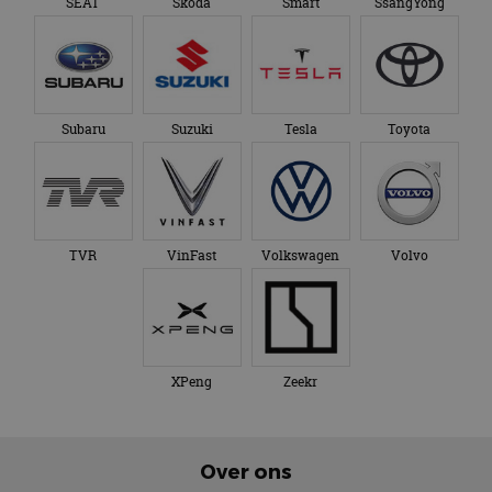
SEAT
Skoda
Smart
SsangYong
Subaru
Suzuki
Tesla
Toyota
TVR
VinFast
Volkswagen
Volvo
XPeng
Zeekr
Over ons