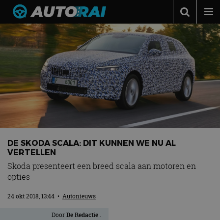
Autonieuws
Podcast
Autotests
Automerken
Adverteren
Contact
DE SKODA SCALA: DIT KUNNEN WE NU AL
MotorRAI.nl
VERTELLEN
Skoda presenteert een breed scala aan motoren en
opties
24 okt 2018, 13:44
•
Autonieuws
Door
De Redactie
.