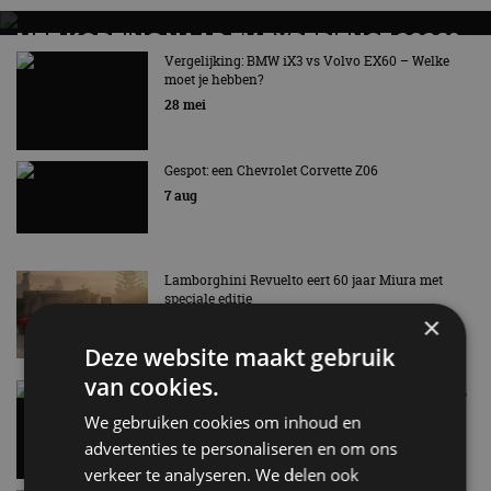
MET KORTING NAAR EV EXPERIENCE 2026?
AUTORAI REGELT HET!
Vergelijking: BMW iX3 vs Volvo EX60 – Welke
moet je hebben?
EV Experience 2026 van 24 tot 26 september
28 mei
Gespot: een Chevrolet Corvette Z06
7 aug
Lamborghini Revuelto eert 60 jaar Miura met
speciale editie
×
6 aug
Deze website maakt gebruik
van cookies.
Carbon fibre op je laadkabel: nergens voor nodig,
en precies daarom geweldig
We gebruiken cookies om inhoud en
5 aug
advertenties te personaliseren en om ons
verkeer te analyseren. We delen ook