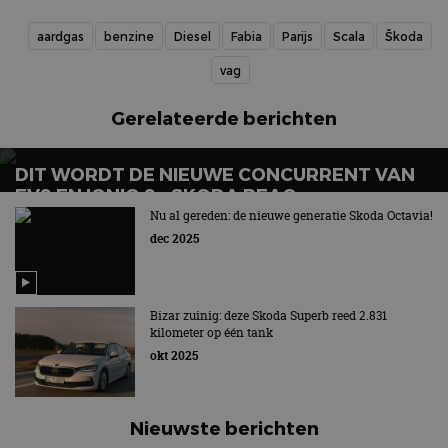
aardgas
benzine
Diesel
Fabia
Parijs
Scala
Škoda
vag
Gerelateerde berichten
DIT WORDT DE NIEUWE CONCURRENT VAN
EV9 EN IONIQ 9 – SKODA PEAQ
Nu al gereden: de nieuwe generatie Skoda Octavia!
dec 2025
Bizar zuinig: deze Skoda Superb reed 2.831
kilometer op één tank
okt 2025
Nieuwste berichten