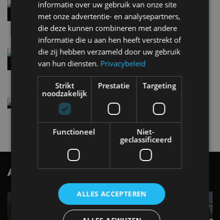
informatie over uw gebruik van onze site
Hennessey Blackbird krijgt atmosferische V8 en
handbak: soms is eenvoud leuker
met onze advertentie- en analysepartners,
5 aug
die deze kunnen combineren met andere
informatie die u aan hen heeft verstrekt of
die zij hebben verzameld door uw gebruik
Audi A2 e-Tron mikt op verbruik van 12,8 kWh
per 100 kilometer
van hun diensten.
Privacybeleid
4 aug
Strikt
Prestatie
Targeting
noodzakelijk
Elektrische Geely E2 (tijdelijk) net zo goedkoop
als een Renault Twingo
4 aug
Functioneel
Niet-
geclassificeerd
AutoRAI.nl TV
SUBSCRIBE
ALLES ACCEPTEREN