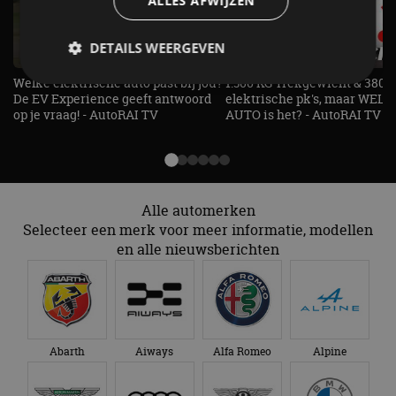
ALLES AFWIJZEN
DETAILS WEERGEVEN
Welke elektrische auto past bij jou?
1.500 KG Trekgewicht & 380
De EV Experience geeft antwoord
elektrische pk's, maar WELK
op je vraag! - AutoRAI TV
AUTO is het? - AutoRAI TV
Strikt noodzakelijk
Prestatie
Targeting
Functioneel
Niet-geclassificeerd
Strikt noodzakelijke cookies maken de
kernfunctionaliteiten van de website mogelijk, zoals
gebruikersaanmelding en accountbeheer. De
Alle automerken
website kan niet goed worden gebruikt zonder de
Selecteer een merk voor meer informatie, modellen
strikt noodzakelijke cookies.
en alle nieuwsberichten
Aanbieder
/
Naam
Vervaldatum
Omschrijv
Domein
cf_clearance
1 jaar
Deze cooki
Cloudflare,
gebruikt d
Inc.
CloudFlare
.autorai.nl
vertrouwd
te identific
Abarth
Aiways
Alfa Romeo
Alpine
beveiligin
op basis va
adres van 