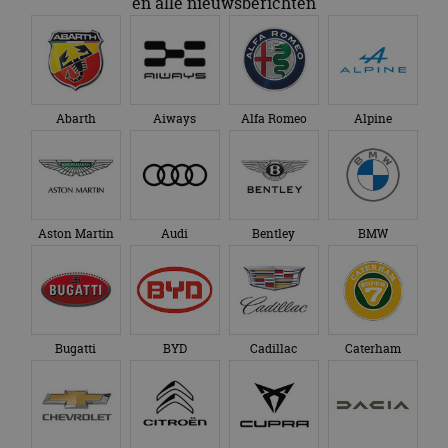
en alle nieuwsberichten
Abarth
Aiways
Alfa Romeo
Alpine
Aston Martin
Audi
Bentley
BMW
Bugatti
BYD
Cadillac
Caterham