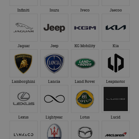
Infiniti
Isuzu
Iveco
Jaecoo
Jaguar
Jeep
KG Mobility
Kia
Lamborghini
Lancia
Land Rover
Leapmotor
Lexus
Lightyear
Lotus
Lucid