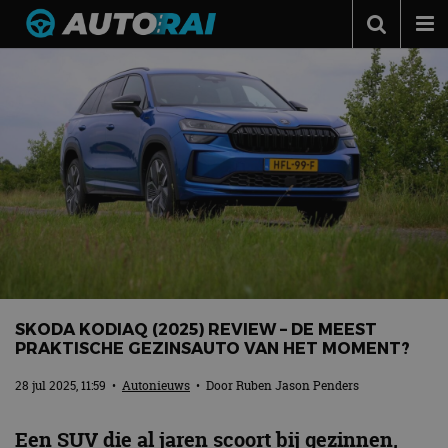
Autonieuws
Podcast
Autotests
Automerken
Adverteren
Contact
MotorRAI.nl
SKODA KODIAQ (2025) REVIEW – DE MEEST
PRAKTISCHE GEZINSAUTO VAN HET MOMENT?
28 jul 2025, 11:59
•
Autonieuws
• Door
Ruben Jason Penders
Een SUV die al jaren scoort bij gezinnen,