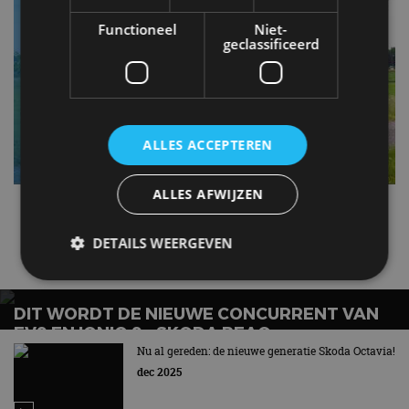
Functioneel
Niet-
geclassificeerd
ALLES ACCEPTEREN
ALLES AFWIJZEN
Kodiaq
Škoda
DETAILS WEERGEVEN
Gerelateerde berichten
DIT WORDT DE NIEUWE CONCURRENT VAN
Strikt noodzakelijk
Prestatie
Targeting
EV9 EN IONIQ 9 – SKODA PEAQ
Functioneel
Niet-geclassificeerd
Nu al gereden: de nieuwe generatie Skoda Octavia!
dec 2025
Strikt noodzakelijke cookies maken de
kernfunctionaliteiten van de website mogelijk, zoals
gebruikersaanmelding en accountbeheer. De