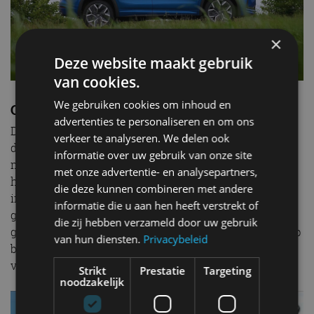
×
Deze website maakt gebruik
van cookies.
We gebruiken cookies om inhoud en
Conclusie
advertenties te personaliseren en om ons
De nieuwe
Skoda Kodiaq
is in alles een
verkeer te analyseren. We delen ook
doorontwikkeling van zijn voorganger: ruimer,
informatie over uw gebruik van onze site
moderner, slimmer en vooral zuiniger. De plug-in
met onze advertentie- en analysepartners,
hybride maakt hem toekomstbestendig, zonder dat je
die deze kunnen combineren met andere
inlevert op praktisch gemak of comfort. Geen opsmuk,
informatie die u aan hen heeft verstrekt of
geen sportieve pretenties – wel een zeer praktische
die zij hebben verzameld door uw gebruik
gezinsauto die je elektrisch door de week brengt, en op
van hun diensten.
Privacybeleid
benzine als je op vakantie gaat. In de video hieronder
vertellen we je meer:
Strikt
Prestatie
Targeting
noodzakelijk