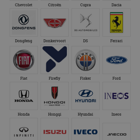
Chevrolet
Citroën
Cupra
Dacia
Dongfeng
Donkervoort
DS
Ferrari
Fiat
Firefly
Fisker
Ford
Honda
Hongqi
Hyundai
Ineos