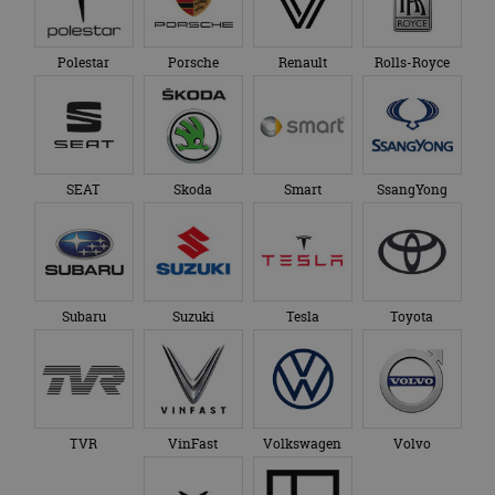
Polestar
Porsche
Renault
Rolls-Royce
SEAT
Skoda
Smart
SsangYong
Subaru
Suzuki
Tesla
Toyota
TVR
VinFast
Volkswagen
Volvo