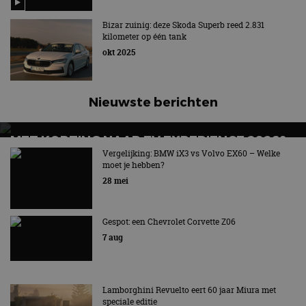
website kan niet goed worden gebruikt zonder de
strikt noodzakelijke cookies.
Bizar zuinig: deze Skoda Superb reed 2.831
kilometer op één tank
Aanbieder
/
Naam
Vervaldatum
Omschrijv
Domein
okt 2025
cf_clearance
1 jaar
Deze cooki
Cloudflare,
gebruikt d
Inc.
CloudFlare
.autorai.nl
vertrouwd
Nieuwste berichten
te identific
beveiligin
op basis va
adres van 
MET KORTING NAAR EV EXPERIENCE 2026?
te omzeilen
AUTORAI REGELT HET!
Vergelijking: BMW iX3 vs Volvo EX60 – Welke
essentieel 
moet je hebben?
ondersteu
EV Experience 2026 van 24 tot 26 september
veiligheid 
28 mei
website fun
het bieden
beschermi
kwaadaard
Gespot: een Chevrolet Corvette Z06
bezoekers.
7 aug
CookieScriptConsent
4 weken 2
Deze cooki
CookieScript
dagen
gebruikt d
autorai.nl
Google Privacy Policy
Cookie-Scr
service om
cookievoo
Lamborghini Revuelto eert 60 jaar Miura met
bezoekers 
onthouden.
speciale editie