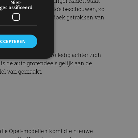
modellen. Zelfs voorganger Kadett staat
Niet-
geclassificeerd
bijna als nationale auto’s beschouwen, zo
. Vorig jaar werd het doek getrokken van
iew.
ACCEPTEREN
hebben de Duitsers volledig achter zich
is de auto grotendeels gelijk aan de
odel van gemaakt.
rd
elding en
ervice om
es van de bezoeker
unen van de
den van
 alle Opel-modellen komt die nieuwe