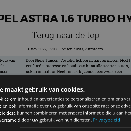
PEL ASTRA 1.6 TURBO HY
Terug naar de top
6 nov 2022, 15:03
•
Autonieuws
,
Autotests
Door
Niels Janson
. Autoliefhebber in hart en nieren. Heeft
een brede interesse en houdt van bijna alle soorten auto's,
ook in miniatuur. Heeft in het bijzonder een zwak voor
oude Amerikanen en rijdt zelf met plezier in een Buick
Regal uit 1994.
e maakt gebruik van cookies.
kies om inhoud en advertenties te personaliseren en om ons ver
t belangrijke model is volledig vernieuw
len ook informatie over uw gebruik van onze site met onze adver
asser.
 die deze kunnen combineren met andere informatie die u aan hen
n verzameld door uw gebruik van hun diensten.
Privacybeleid