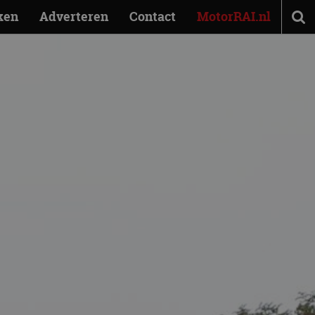
ken
Adverteren
Contact
MotorRAI.nl