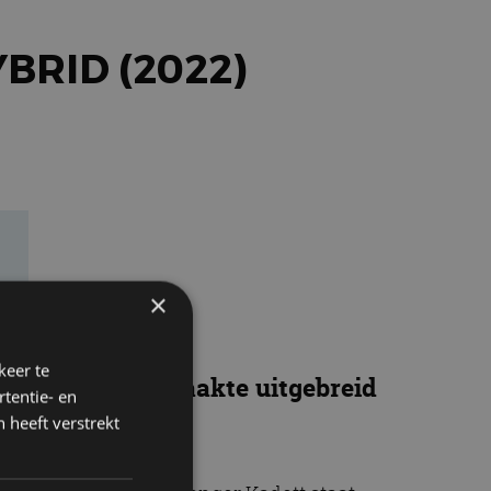
BRID (2022)
×
keer te
d. AutoRAI.nl maakte uitgebreid
tentie- en
 heeft verstrekt