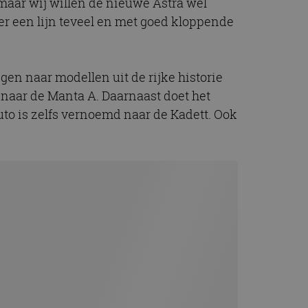
, maar wij willen de nieuwe Astra wel
t.com-service om de
De cookie-banner
 een lijn teveel en met goed kloppende
 te werken.
chrijving
en naar modellen uit de rijke historie
 naar de Manta A. Daarnaast doet het
ytics - wat een
uto is zelfs vernoemd naar de Kadett. Ook
alyseservice van
e leveren, zoals
s te onderscheiden
s klant-ID. Het is
ebruikt om
voor de
matie uit over hoe
rtenties die de
 bezocht.
sessiestatus te
matie uit over hoe
rtenties die de
 bezocht.