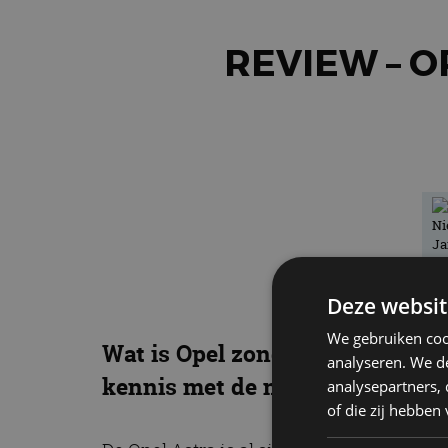
REVIEW – O
Deze websit
We gebruiken coo
Wat is Opel zonder de Astra? He
analyseren. We de
kennis met de nieuwe middenkl
analysepartners,
of die zij hebbe