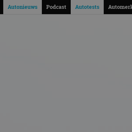
Autonieuws
Podcast
Autotests
Automer