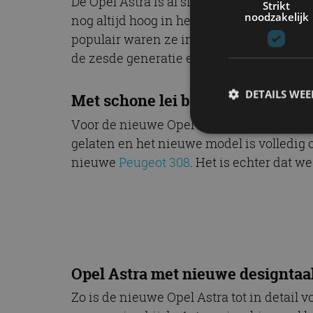
De Opel Astra is al sinds introductie van
Strikt
noodzakelijk
nog altijd hoog in het lijstje bestverkoc
populair waren ze in Nederland. Een nieu
de zesde generatie en dit jaar begonnen 
DETAILS WE
Met schone lei begonnen
Voor de nieuwe Opel Astra is het merk me
gelaten en het nieuwe model is volledig 
nieuwe
Peugeot 308
. Het is echter dat 
S
Strikt noodzakelijke
accountbeheer. De we
Naam
cf_clearance
Opel Astra met nieuwe designtaa
Zo is de nieuwe Opel Astra tot in detail