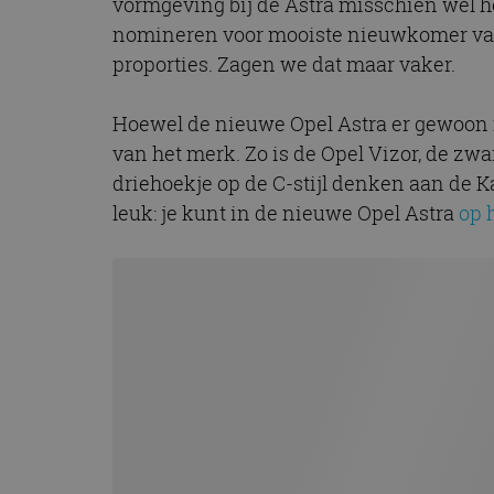
vormgeving bij de Astra misschien wel het
CookieScriptConse
nomineren voor mooiste nieuwkomer van 
proporties. Zagen we dat maar vaker.
Naam
Hoewel de nieuwe Opel Astra er gewoon mo
Naam
omx_consent
Aanbiede
van het merk. Zo is de Opel Vizor, de zw
Naam
Domein
g_id_202604151153
_ga
driehoekje op de C-stijl denken aan de Ka
_fbp
Meta Pla
leuk: je kunt in de nieuwe Opel Astra
op 
Inc.
.autorai.n
_gcl_au
Google L
.autorai.n
_ga_SC6JKZPPKY
IDE
Google L
.doublecl