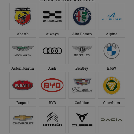
Abarth
Aiways
Alfa Romeo
Alpine
Aston Martin
Audi
Bentley
BMW
Bugatti
BYD
Cadillac
Caterham