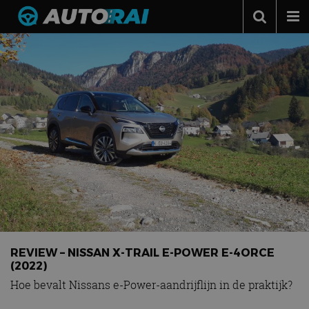
Autonieuws
Podcast
Autotests
Automerken
Adverteren
Contact
MotorRAI.nl
REVIEW – NISSAN X-TRAIL E-POWER E-4ORCE
(2022)
Hoe bevalt Nissans e-Power-aandrijflijn in de praktijk?