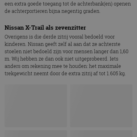
informatie uit over
een extra goede toegang tot de achterbank(en) openen
willekeurig
hoe de eindgebruiker
gegenereerd
de achterportieren bijna negentig graden.
de website gebruikt
nummer toe te
en over eventuele
wijzen als klant-ID.
advertenties die de
Het is opgenomen
eindgebruiker heeft
in elk
Nissan X-Trail als zevenzitter
gezien voordat hij de
paginaverzoek op
genoemde website
een site en wordt
Overigens is die derde zitrij vooral bedoeld voor
bezocht.
gebruikt om
bezoekers-, sessie-
kinderen. Nissan geeft zelf al aan dat ze achterste
IDE
1 jaar 1
Deze cookie wordt
Google LLC
en
maand
ingesteld door
.doubleclick.net
stoelen niet bedoeld zijn voor mensen langer dan 1,60
campagnegegeven
Doubleclick en voert
te berekenen voor
m. Wij hebben ze dan ook niet uitgeprobeerd. Iets
informatie uit over
de
hoe de eindgebruiker
analyserapporten
anders om rekening mee te houden: het maximale
de website gebruikt
van de site.
en over eventuele
trekgewicht neemt door de extra zitrij af tot 1.605 kg.
advertenties die de
_ga_SC6JKZPPKY
.autorai.nl
1 jaar 1
Deze cookie wordt
eindgebruiker heeft
maand
gebruikt door
gezien voordat hij de
Google Analytics
genoemde website
om de sessiestatus
bezocht.
te behouden.