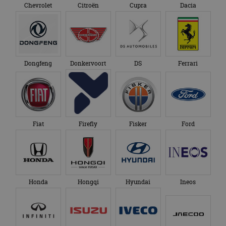
Chevrolet
Citroën
Cupra
Dacia
Dongfeng
Donkervoort
DS
Ferrari
Fiat
Firefly
Fisker
Ford
Honda
Hongqi
Hyundai
Ineos