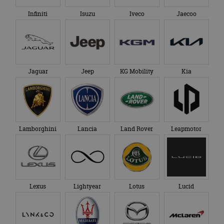
Infiniti
Isuzu
Iveco
Jaecoo
Jaguar
Jeep
KG Mobility
Kia
Lamborghini
Lancia
Land Rover
Leapmotor
Lexus
Lightyear
Lotus
Lucid