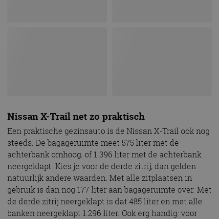
service om
cookievoo
bezoekers 
onthouden.
banner van
Script.com 
noodzakeli
te werken.
Aanbieder
Naam
Vervaldatum
Omschrijvi
Aanbieder
/
Domein
Naam
Vervaldatum
Omschrijving
/
Domein
Nissan X-Trail net zo praktisch
omx_consent
.autorai.nl
1 jaar
_ga
1 jaar 1
Deze cookienaam
Google
Aanbieder
/
Naam
Vervaldatum
Omschrijving
Een praktische gezinsauto is de Nissan X-Trail ook nog
g_id_2026041511536766
autorai.nl
1 jaar
maand
is gekoppeld aan
LLC
Domein
Google Universal
.autorai.nl
steeds. De bagageruimte meet 575 liter met de
Analytics - wat een
_fbp
2 maanden 4
Gebruikt door
Meta Platform
belangrijke update
achterbank omhoog, of 1.396 liter met de achterbank
weken
Facebook om een
Inc.
is van de meer
reeks
.autorai.nl
algemeen
neergeklapt. Kies je voor de derde zitrij, dan gelden
advertentieproducten
gebruikte
te leveren, zoals
natuurlijk andere waarden. Met alle zitplaatsen in
analyseservice van
realtime bieden van
Google. Deze
externe adverteerders
gebruik is dan nog 177 liter aan bagageruimte over. Met
cookie wordt
gebruikt om uniek
de derde zitrij neergeklapt is dat 485 liter en met alle
_gcl_au
2 maanden 4
Deze cookie wordt
Google LLC
gebruikers te
weken
ingesteld door
.autorai.nl
banken neergeklapt 1.296 liter. Ook erg handig: voor
onderscheiden
Doubleclick en voert
door een