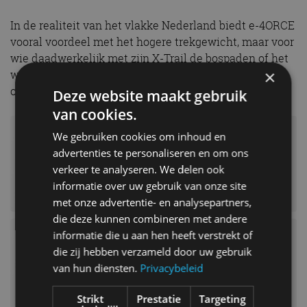
In de realiteit van het vlakke Nederland biedt e-4ORCE
vooral voordeel met het hogere trekgewicht, maar voor
wie daadwerkelijk met zijn X-Trail de bospaden of het
×
weiland opzoekt is het systeem dus zeker het
overwegen waard.
Deze website maakt gebruik
van cookies.
We gebruiken cookies om inhoud en
advertenties te personaliseren en om ons
verkeer te analyseren. We delen ook
informatie over uw gebruik van onze site
met onze advertentie- en analysepartners,
die deze kunnen combineren met andere
informatie die u aan hen heeft verstrekt of
die zij hebben verzameld door uw gebruik
van hun diensten.
Privacybeleid
Strikt
Prestatie
Targeting