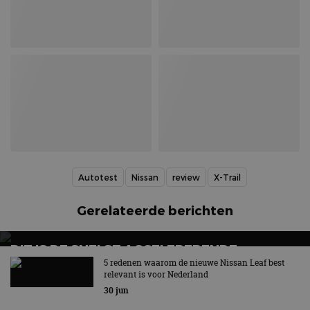
Autotest
Nissan
review
X-Trail
Gerelateerde berichten
DIT IS DE SNELST ACCELERERENDE
RACEAUTO VAN NISSAN
5 redenen waarom de nieuwe Nissan Leaf best
relevant is voor Nederland
Nieuwe Formula E GEN4-raceauto van Nissan
30 jun