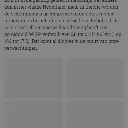
Zo’n rit in bergachtig gebied is natuurlijk wel anders
Strikt noodzakelijke cookies maken de
dan in het vlakke Nederland, maar in theorie worden
kernfunctionaliteiten van de website mogelijk, zoals
de beklimmingen gecompenseerd door het energie
gebruikersaanmelding en accountbeheer. De
website kan niet goed worden gebruikt zonder de
terugwinnen bij het afdalen. Voor de volledigheid: de
strikt noodzakelijke cookies.
versie met alleen voorwielaandrijving heeft een
Aanbieder
/
Naam
Vervaldatum
Omschrijv
gemiddeld WLTP-verbruik van 5,8 tot 6,2 l/100 km (1 op
Domein
16,1 tot 17,2). Dat komt al dichter in de buurt van onze
cf_clearance
1 jaar
Deze cooki
Cloudflare,
verwachtingen.
gebruikt d
Inc.
CloudFlare
.autorai.nl
vertrouwd
te identific
beveiligin
op basis va
adres van 
te omzeilen
essentieel 
ondersteu
veiligheid 
website fun
het bieden
beschermi
kwaadaard
bezoekers.
CookieScriptConsent
4 weken 2
Deze cooki
CookieScript
dagen
gebruikt d
autorai.nl
Google Privacy Policy
Cookie-Scr