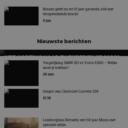
Nissan geeft nu tot 10 jaar garantie, óók met
terugwerkende kracht
4 jun
Nieuwste berichten
MET KORTING NAAR EV EXPERIENCE 2026?
AUTORAI REGELT HET!
Vergelijking: BMW iX3 vs Volvo EX60 – Welke
moet je hebben?
EV Experience 2026 van 24 tot 26 september
28 mei
Gespot: een Chevrolet Corvette Z06
15:38
Lamborghini Revuelto eert 60 jaar Miura met
speciale editie