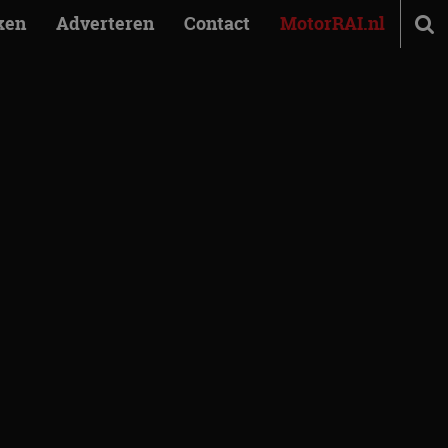
ken
Adverteren
Contact
MotorRAI.nl