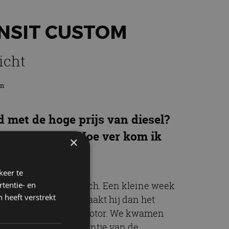
ANSIT CUSTOM
icht
en
d met de hoge prijs van diesel?
 actieradius? Hoe ver kom ik
×
keer te
 hij volledig elektrisch. Een kleine week
tentie- en
 heeft verstrekt
en en de snelweg. Maakt hij dan het
t de minst krachtige motor. We kwamen
s wat zwaarder. Ook eentje van de