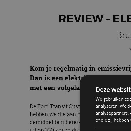
REVIEW – EL
Bru
8
Kom je regelmatig in emissievri
Dan is een elektrische bestelw
met een volgeladen batterij?
Deze websit
We gebruiken coo
De Ford Transit Custom is de bestverkoch
analyseren. We de
analysepartners,
hebben we die aan de tand gevoeld, met 
of die zij hebbe
gemiddelde rijbereik (WLTP) waar? Tot 3
uit op 330 km en dat is heel netjes. Zek