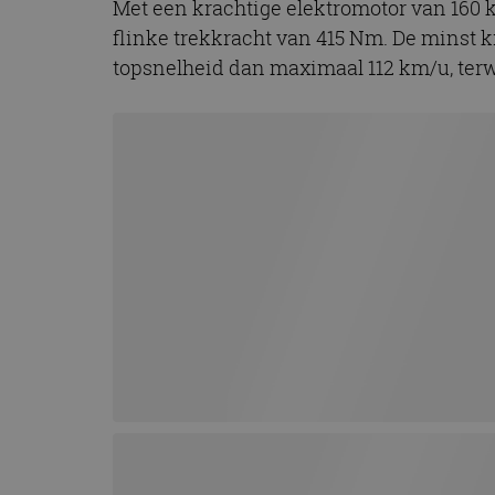
Met een krachtige elektromotor van 160 k
CookieScriptConse
flinke trekkracht van 415 Nm. De minst kr
topsnelheid dan maximaal 112 km/u, terwi
Naam
Naam
omx_consent
Aanbiede
Naam
Domein
g_id_202604151153
_ga
_fbp
Meta Pla
Inc.
.autorai.n
_gcl_au
Google L
.autorai.n
_ga_SC6JKZPPKY
IDE
Google L
.doublecl