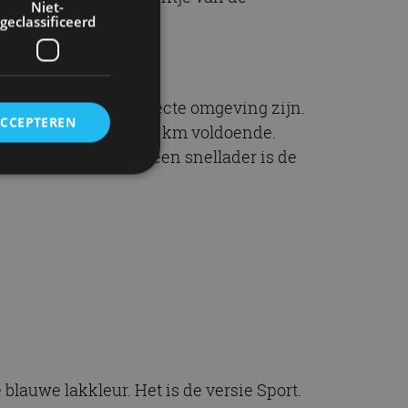
Niet-
geclassificeerd
tten in de stad en directe omgeving zijn.
ACCEPTEREN
heb je aan die dik 300 km voldoende.
jn: met gebruik van een snellader is de
rd
elding en
ervice om
es van de bezoeker
unen van de
den van
blauwe lakkleur. Het is de versie Sport.