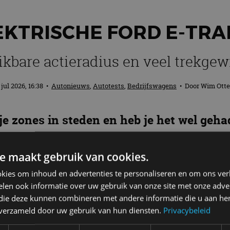
EKTRISCHE FORD E-TR
ikbare actieradius en veel trekgew
 jul 2026, 16:38
•
Autonieuws
,
Autotests
,
Bedrijfswagens
• Door
Wim Ott
je zones in steden en heb je het wel geha
agen zeker het overwegen waard. Maar die
e maakt gebruik van cookies.
kies om inhoud en advertenties te personaliseren en om ons ver
te bestelwagen van Europa en als E-Transit Custom is
len ook informatie over uw gebruik van onze site met onze adver
 die deze kunnen combineren met andere informatie die u aan hen
en zonder lading en gereden in de stad, op buitenweg
n verzameld door uw gebruik van hun diensten.
Privacybeleid
70 km zou dat moeten zijn voor de kortste versie me
er omdat het een uitvoering is met dubbele cabine, du