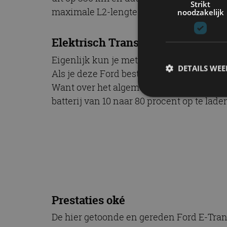
Strikt
maximale L2-lengte en met de sterkere m
noodzakelijk
Elektrisch Transit Custom goed i
Eigenlijk kun je met zo’n actieradius als
DETAILS WE
Als je deze Ford bestelwagen voor servic
Want over het algemeen rij je dan geen gr
batterij van 10 naar 80 procent op te lade
S
Strikt noodzakelijke
accountbeheer. De we
Naam
cf_clearance
Prestaties oké
De hier getoonde en gereden Ford E-Trans