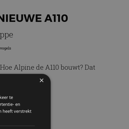
NIEUWE A110
eppe
tvogels
. Hoe Alpine de A110 bouwt? Dat
×
f!
keer te
tentie- en
 heeft verstrekt