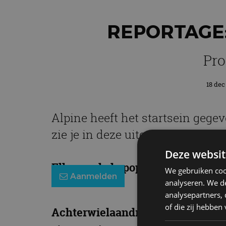
REPORTAGE:
Pro
18 dec
Alpine heeft het startsein gege
zie je in deze uitgebreide galler
Deze websit
Elke week de populairste blogs in
We gebruiken coo
Aanmelden
analyseren. We de
analysepartners,
of die zij hebbe
Achterwielaandrijving