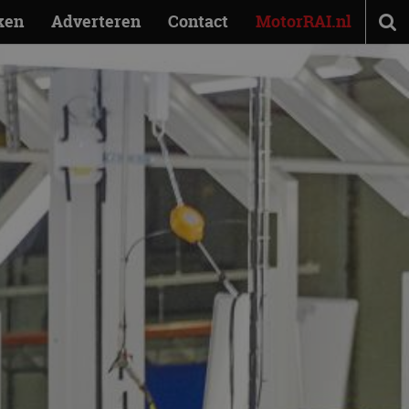
ken
Adverteren
Contact
MotorRAI.nl