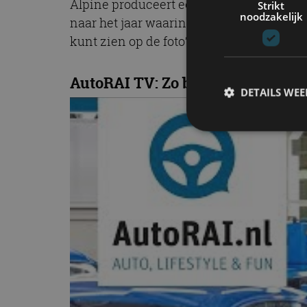
Alpine produceert eerst de A110 Première 
Strikt
noodzakelijk
naar het jaar waarin Alpine werd opgeri
kunt zien op de foto’s – en wordt aanged
AutoRAI TV: Zo bouwt Alpine de 
DETAILS WE
S
Strikt noodzakelijke
accountbeheer. De we
Naam
cf_clearance