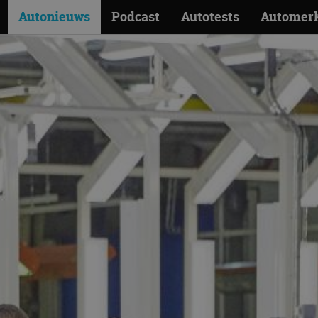
Autonieuws
Podcast
Autotests
Automer