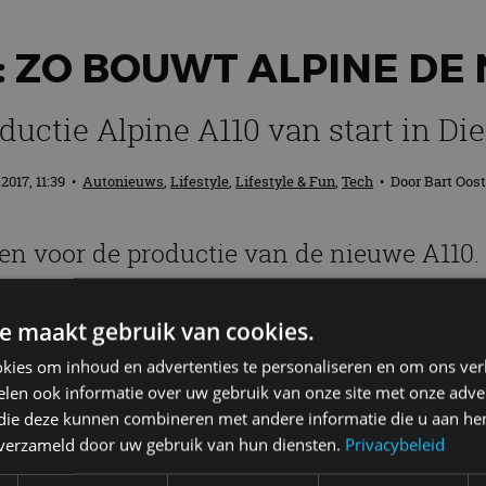
 ZO BOUWT ALPINE DE 
ductie Alpine A110 van start in Di
 2017, 11:39
•
Autonieuws
,
Lifestyle
,
Lifestyle & Fun
,
Tech
• Door
Bart Oos
ven voor de productie van de nieuwe A110
y en video.
e maakt gebruik van cookies.
 je mailbox? Meld je aan voor de nieuwsbrie
kies om inhoud en advertenties te personaliseren en om ons ver
len ook informatie over uw gebruik van onze site met onze adver
 die deze kunnen combineren met andere informatie die u aan hen
n verzameld door uw gebruik van hun diensten.
Privacybeleid