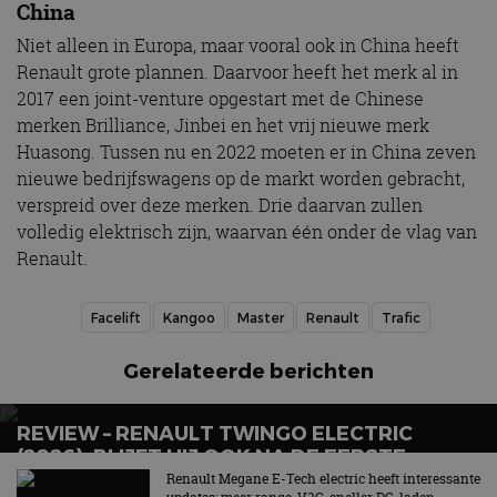
China
Niet alleen in Europa, maar vooral ook in China heeft
Renault grote plannen. Daarvoor heeft het merk al in
2017 een joint-venture opgestart met de Chinese
merken Brilliance, Jinbei en het vrij nieuwe merk
Huasong. Tussen nu en 2022 moeten er in China zeven
nieuwe bedrijfswagens op de markt worden gebracht,
verspreid over deze merken. Drie daarvan zullen
volledig elektrisch zijn, waarvan één onder de vlag van
Renault.
Facelift
Kangoo
Master
Renault
Trafic
Gerelateerde berichten
REVIEW – RENAULT TWINGO ELECTRIC
(2026): BLIJFT HIJ OOK NA DE EERSTE
GLIMLACH LEUK?
Renault Megane E-Tech electric heeft interessante