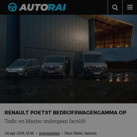
Autonieuws
Podcast
Autotests
Automerken
Adverteren
Contact
MotorRAI.nl
RENAULT POETST BEDRIJFSWAGENGAMMA OP
Trafic en Master ondergaan facelift
24 apr 2019, 15:36
•
Autonieuws
• Door
Niels Janson