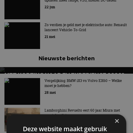
updates: meer range, V2G, sneller DC-laden
22 jun
Zo verdien je geld met je elektrische auto: Renault
lanceert Vehicle-To-Grid
21 mei
Nieuwste berichten
MET KORTING NAAR EV EXPERIENCE 2026?
AUTORAI REGELT HET!
Vergelijking: BMW iX3 vs Volvo EX60 – Welke
moet je hebben?
EV Experience 2026 van 24 tot 26 september
28 mei
Lamborghini Revuelto eert 60 jaar Miura met
speciale editie
×
6 aug
Deze website maakt gebruik