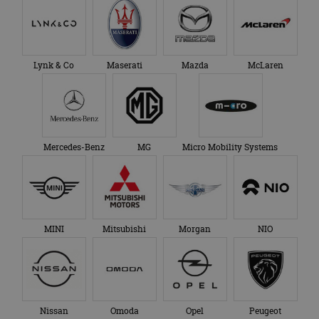
Lynk & Co
Maserati
Mazda
McLaren
Mercedes-Benz
MG
Micro Mobility Systems
MINI
Mitsubishi
Morgan
NIO
Nissan
Omoda
Opel
Peugeot