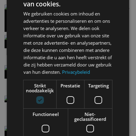
van cookies.
Carbon fibre op je laadkabel: nergens voor nodig,
en precies daarom geweldig
We gebruiken cookies om inhoud en
5 aug
advertenties te personaliseren en om ons
verkeer te analyseren. We delen ook
informatie over uw gebruik van onze site
Hennessey Blackbird krijgt atmosferische V8 en
met onze advertentie- en analysepartners,
handbak: soms is eenvoud leuker
die deze kunnen combineren met andere
5 aug
informatie die u aan hen heeft verstrekt of
die zij hebben verzameld door uw gebruik
Audi A2 e-Tron mikt op verbruik van 12,8 kWh
van hun diensten.
Privacybeleid
per 100 kilometer
4 aug
Strikt
Prestatie
Targeting
noodzakelijk
Elektrische Geely E2 (tijdelijk) net zo goedkoop
als een Renault Twingo
4 aug
Functioneel
Niet-
geclassificeerd
Vernieuwde Hyundai Ioniq 6 rijdt tot 680
kilometer en wordt goedkoper