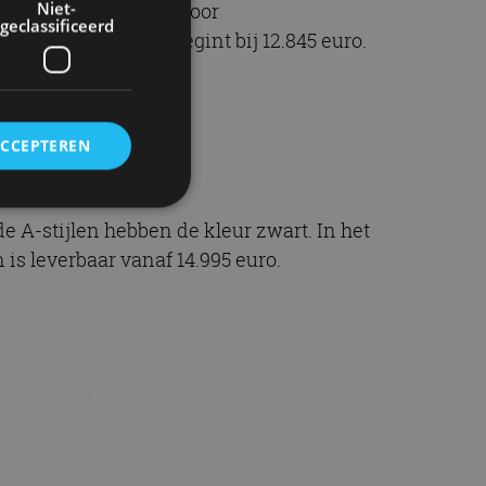
Niet-
ooth-connectiviteit voor
geclassificeerd
peakers. De prijs begint bij 12.845 euro.
ACCEPTEREN
de A-stijlen hebben de kleur zwart. In het
rd
 is leverbaar vanaf 14.995 euro.
elding en
ervice om
es van de bezoeker
unen van de
den van