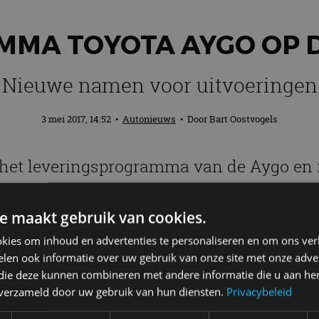
MA TOYOTA AYGO OP 
Nieuwe namen voor uitvoeringen
3 mei 2017, 14:52
•
Autonieuws
• Door
Bart Oostvogels
 het leveringsprogramma van de Aygo en
r naast de al bekende uitvoeringen x en x-
one met zwart dak.
e maakt gebruik van cookies.
kies om inhoud en advertenties te personaliseren en om ons ver
len ook informatie over uw gebruik van onze site met onze adver
 die deze kunnen combineren met andere informatie die u aan hen
n verzameld door uw gebruik van hun diensten.
Privacybeleid