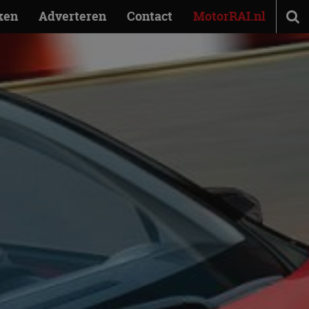
ken
Adverteren
Contact
MotorRAI.nl