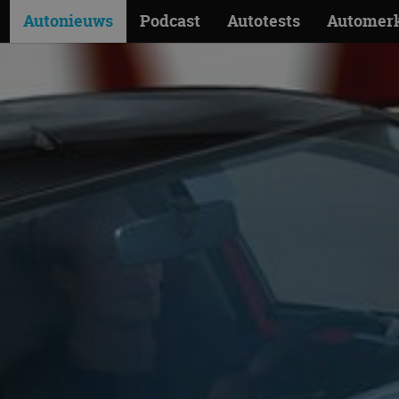
Autonieuws
Podcast
Autotests
Automer