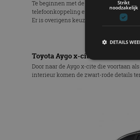
Strikt
Te beginnen met de Aygo x-fun. Deze uit
noodzakelijk
telefoonkoppeling en audiostreaming via b
Er is overigens keuze uit een drie- of vij
DETAILS WE
Toyota Aygo x-cite Bi-Tone
Door naar de Aygo x-cite die voortaan als 
S
interieur komen de zwart-rode details teru
Strikt noodzakelijke
accountbeheer. De we
Naam
cf_clearance