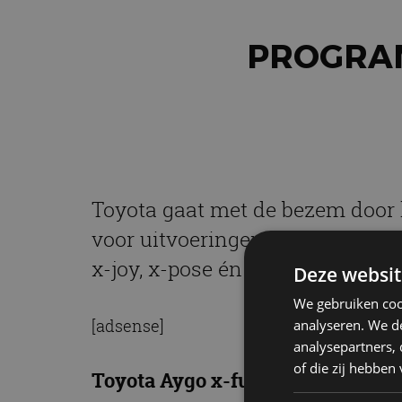
PROGRAM
Toyota gaat met de bezem door
voor uitvoeringen. Vanaf nu is e
x-joy, x-pose én x-cite als Bi-T
Deze websit
We gebruiken coo
[adsense]
analyseren. We de
analysepartners,
of die zij hebbe
Toyota Aygo x-fun