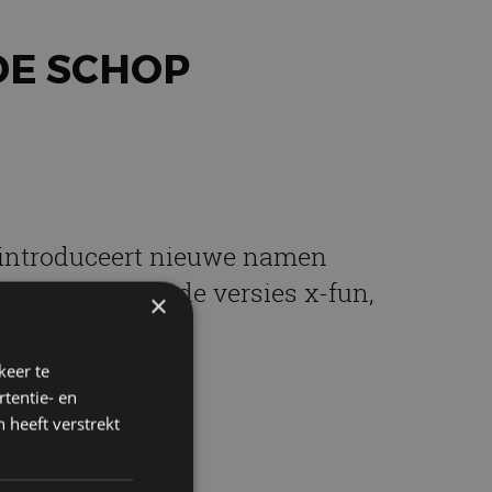
DE SCHOP
 introduceert nieuwe namen
play keuze uit de versies x-fun,
×
keer te
tentie- en
 heeft verstrekt